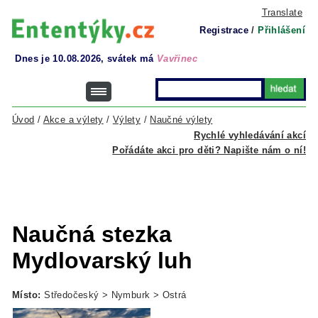
Translate
Registrace
/
Přihlášení
Dnes je 10.08.2026, svátek má
Vavřinec
Úvod
/
Akce a výlety
/
Výlety
/
Naučné výlety
Rychlé vyhledávání akcí
Pořádáte akci pro děti? Napište nám o ní!
Naučná stezka
Mydlovarský luh
Místo:
Středočeský > Nymburk > Ostrá