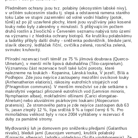
Předmětem ochrany jsou tvz. polabiny (ekosystém labské nivy),
v určitém sukcesním stadiu tj. slepá a odstavená ramena starého
toku Labe ve stupni zazemnění od volné vodní hladiny (potok,
tůně) až po již uzavřené plochy, které jsou využívány jako kosené
louky nebo byly zalesněny v minulosti. S přibývajícím počtem
druhů rostlin a živočichů v Červeném seznamu nabývá toto území
na významu i z hlediska ochrany biotopů. Ke kruštíku polabskému
a ladoňky přibyly další druhy - sněženka podsněžník, bledule jarní,
slavík obecný, ledňáček říční, cvrčilka zelená, rosnička zelená,
svinutec kruhovitý.
Přírodní rezervaci tvoří téměř ze 75 % jilmová doubrava (Querco-
Ulmetum), v menší míře lipová dubohabřina (Tilio-carpinetum).
Významnou část rezervace tvoří také luční porosty, které
nalezneme na loukách - Kopanina, Lánská louka, V jezeří, Bílá a
Podřepov. Zde jsou nejvíce zastoupeny mezofilní ovsíkové louky
(Arrhenatherion elatioris), rákosiny eutrofních stojatých vod
(Phragmition communis). V menším množství se zde setkáme s
makrofytní vegetací přirozeně eutrofních vod (Lemnion minoris,
Nymphaeion albae), mokřadními olšinami (Carici elongatae-
Alnetum) nebo aluviálními psárkovými loukami (Alopecurion
pratensis). Ze stromového patra je zde nejvíce zastoupen dub 63
%, jasan ztepilý 12 %, lípa srdčitá 9 % a topol černý 6 %. Pro
mimořádnou velikost byly v roce 2004 vyhlášeny v rezervaci 4
duby za památné stromy.
Mydlovarský luh je domovem pro sněženku předjarní (Galanthus
nivalis), bleduli jarní (Leucojum vernum), kruštík polabský
(Epipactis albensis), ladoňku vídeňskou (Scilla vindobonensis). Ze