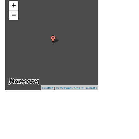
+
−
Leaflet
|
© Seznam.cz a.s. a další