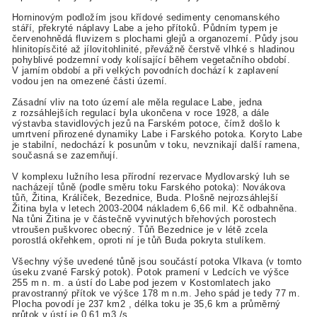
Horninovým podložím jsou křídové sedimenty cenomanského
stáří, překryté náplavy Labe a jeho přítoků. Půdním typem je
červenohnědá fluvizem s plochami glejů a organozemí. Půdy jsou
hlinitopísčité až jílovitohlinité, převážně čerstvě vlhké s hladinou
pohyblivé podzemní vody kolísající během vegetačního období.
V jarním období a při velkých povodních dochází k zaplavení
vodou jen na omezené části území.
Zásadní vliv na toto území ale měla regulace Labe, jedna
z rozsáhlejších regulací byla ukončena v roce 1928, a dále
výstavba stavidlových jezů na Farském potoce, čímž došlo k
umrtvení přirozené dynamiky Labe i Farského potoka. Koryto Labe
je stabilní, nedochází k posunům v toku, nevznikají další ramena,
současná se zazemňují.
V komplexu lužního lesa přírodní rezervace Mydlovarský luh se
nacházejí tůně (podle směru toku Farského potoka): Novákova
tůň, Žitina, Králíček, Bezednice, Buda. Plošně nejrozsáhlejší
Žitina byla v letech 2003-2004 nákladem 6,66 mil. Kč odbahněna.
Na tůni Žitina je v částečně vyvinutých břehových porostech
vtroušen puškvorec obecný. Tůň Bezednice je v létě zcela
porostlá okřehkem, oproti ní je tůň Buda pokryta stulíkem.
Všechny výše uvedené tůně jsou součástí potoka Vlkava (v tomto
úseku zvané Farský potok). Potok pramení v Ledcích ve výšce
255 m n. m. a ústí do Labe pod jezem v Kostomlatech jako
pravostranný přítok ve výšce 178 m n.m. Jeho spád je tedy 77 m.
Plocha povodí je 237 km2 , délka toku je 35,6 km a průměrný
průtok v ústí je 0,61 m3 /s.