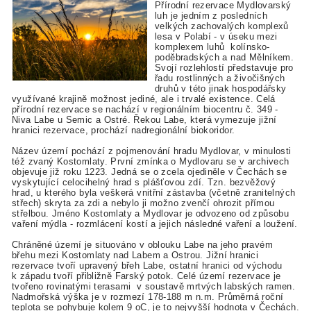
Přírodní rezervace Mydlovarský
luh je jedním z posledních
velkých zachovalých komplexů
lesa v Polabí - v úseku mezi
komplexem luhů kolínsko-
poděbradských a nad Mělníkem.
Svojí rozlehlostí představuje pro
řadu rostlinných a živočišných
druhů v této jinak hospodářsky
využívané krajině možnost jediné, ale i trvalé existence. Celá
přírodní rezervace se nachází v regionálním biocentru č. 349 -
Niva Labe u Semic a Ostré. Řekou Labe, která vymezuje jižní
hranici rezervace, prochází nadregionální biokoridor.
Název území pochází z pojmenování hradu Mydlovar, v minulosti
též zvaný Kostomlaty. První zmínka o Mydlovaru se v archivech
objevuje již roku 1223. Jedná se o zcela ojediněle v Čechách se
vyskytující celocihelný hrad s plášťovou zdí. Tzn. bezvěžový
hrad, u kterého byla veškerá vnitřní zástavba (včetně zranitelných
střech) skryta za zdi a nebylo ji možno zvenčí ohrozit přímou
střelbou. Jméno Kostomlaty a Mydlovar je odvozeno od způsobu
vaření mýdla - rozmlácení kostí a jejich následné vaření a loužení.
Chráněné území je situováno v oblouku Labe na jeho pravém
břehu mezi Kostomlaty nad Labem a Ostrou. Jižní hranici
rezervace tvoří upravený břeh Labe, ostatní hranici od východu
k západu tvoří přibližně Farský potok. Celé území rezervace je
tvořeno rovinatými terasami v soustavě mrtvých labských ramen.
Nadmořská výška je v rozmezí 178-188 m n.m. Průměrná roční
teplota se pohybuje kolem 9 oC, je to nejvyšší hodnota v Čechách.