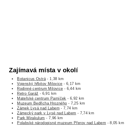
Zajímavá místa v okolí
Botanicus Ostrá
- 1,38 km
Vojenský hřbitov Milovice
- 6,17 km
Rodinné centrum Milovice
- 6,44 km
Retro Garáž
- 6,91 km
Mateřské centrum Parníček
- 6,92 km
Muzeum Bedřicha Hrozného
- 7,25 km
Zámek Lysá nad Labem
- 7,74 km
Zámecký park v Lysé nad Labem
- 7,74 km
Park Mirakulum
- 7,96 km
Polabské národopisné muzeum Přerov nad Labem
- 8,05 km