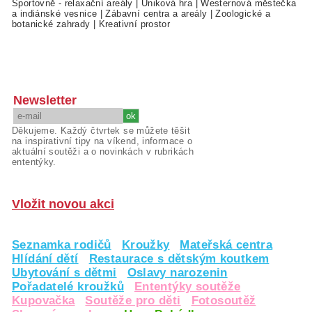
Sportovně - relaxační areály
|
Úniková hra
|
Westernová městečka
a indiánské vesnice
|
Zábavní centra a areály
|
Zoologické a
botanické zahrady
|
Kreativní prostor
Newsletter
Děkujeme. Každý čtvrtek se můžete těšit
na inspirativní tipy na víkend, informace o
aktuální soutěži a o novinkách v rubrikách
ententýky.
Vložit novou akci
Seznamka rodičů
Kroužky
Mateřská centra
Hlídání dětí
Restaurace s dětským koutkem
Ubytování s dětmi
Oslavy narozenin
Pořadatelé kroužků
Ententýky soutěže
Kupovačka
Soutěže pro děti
Fotosoutěž