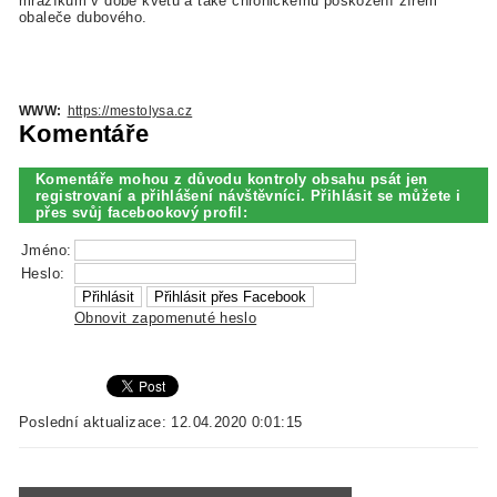
mrazíkům v době květu a také chronickému poškození žírem
obaleče dubového.
WWW:
https://mestolysa.cz
Komentáře
Komentáře mohou z důvodu kontroly obsahu psát jen
registrovaní a přihlášení návštěvníci. Přihlásit se můžete i
přes svůj facebookový profil:
Jméno:
Heslo:
Obnovit zapomenuté heslo
Poslední aktualizace: 12.04.2020 0:01:15