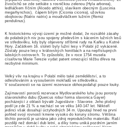
živočichů se zde setkáte s rosničkou zelenou (Hyla arborea),
ledňáčkem říčním (Alcedo atthis), slavíkem obecným (Luscinia
megarhynchos), čápem bílým (Ciconia ciconia), užovkou
obojkovou (Natrix natrix) a moudivláčkem lužním (Remiz
pendulinus).
K historickému vývoji území je možné dodat, že rozsáhlé zásahy
do polabských niv jsou spojeny především s kácením lužních lesů
ve středověku, kdy byly objeveny stříbrné rudy na Kaňku u Kutné
Hory. Začátkem 16. století byly lužní lesy v Polabí již vykácené.
Zůstaly pouze lesy v královských honitbách a na nepřístupných
labských ostrovech. To způsobilo, že v roce 1754 musela
císařovna Marie Terezie vydat patent omezující těžbu dřeva na
nezbytné minimum.
Velký vliv na krajinu v Polabí mělo také zemědělství, a to
odlesňováním a vysoušením mokřadů ve středověku.
V současnosti se na území rezervace obhospodařují pouze louky.
Zajímavostí porostů rezervace Mydlovarského luhu jsou porosty
slavonského dubu (Quercus robur forma slavonica Gayer)
pocházející z oblasti bývalé Jugoslávie - Slavonie. Jeho plošný
podíl je zde 21 % a nachází se ve věku 140-147 let. Někteří
jedinci však dosahují úctyhodných 34 m. Upoutají hned na první
pohled svojí rovností kmene vysoko do koruny stromu. Většina
těchto porostů je uznána jako zdroj reprodukčního materiálu. Raší
později než domácí dub letní, a díky tomu uniká pozdním jarním