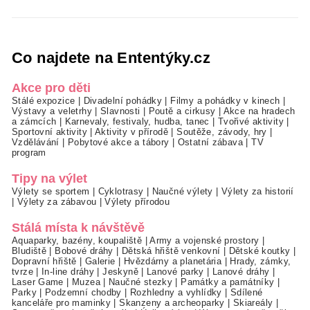
Co najdete na Ententýky.cz
Akce pro děti
Stálé expozice
|
Divadelní pohádky
|
Filmy a pohádky v kinech
|
Výstavy a veletrhy
|
Slavnosti
|
Poutě a cirkusy
|
Akce na hradech
a zámcích
|
Karnevaly, festivaly, hudba, tanec
|
Tvořivé aktivity
|
Sportovní aktivity
|
Aktivity v přírodě
|
Soutěže, závody, hry
|
Vzdělávání
|
Pobytové akce a tábory
|
Ostatní zábava
|
TV
program
Tipy na výlet
Výlety se sportem
|
Cyklotrasy
|
Naučné výlety
|
Výlety za historií
|
Výlety za zábavou
|
Výlety přírodou
Stálá místa k návštěvě
Aquaparky, bazény, koupaliště
|
Army a vojenské prostory
|
Bludiště
|
Bobové dráhy
|
Dětská hřiště venkovní
|
Dětské koutky
|
Dopravní hřiště
|
Galerie
|
Hvězdárny a planetária
|
Hrady, zámky,
tvrze
|
In-line dráhy
|
Jeskyně
|
Lanové parky
|
Lanové dráhy
|
Laser Game
|
Muzea
|
Naučné stezky
|
Památky a památníky
|
Parky
|
Podzemní chodby
|
Rozhledny a vyhlídky
|
Sdílené
kanceláře pro maminky
|
Skanzeny a archeoparky
|
Skiareály
|