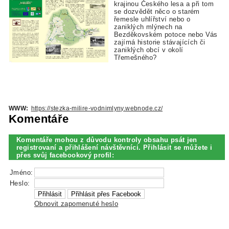
krajinou Českého lesa a při tom
se dozvědět něco o starém
řemesle uhlířství nebo o
zaniklých mlýnech na
Bezděkovském potoce nebo Vás
zajímá historie stávajících či
zaniklých obcí v okolí
Třemešného?
WWW:
https://stezka-milire-vodnimlyny.webnode.cz/
Komentáře
Komentáře mohou z důvodu kontroly obsahu psát jen
registrovaní a přihlášení návštěvníci. Přihlásit se můžete i
přes svůj facebookový profil:
Jméno:
Heslo:
Obnovit zapomenuté heslo