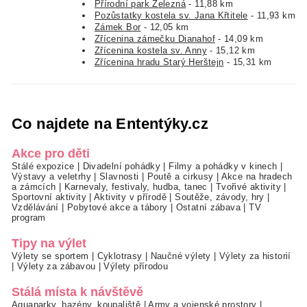
Přírodní park Železná
- 11,88 km
Pozůstatky kostela sv. Jana Křtitele
- 11,93 km
Zámek Bor
- 12,05 km
Zřícenina zámečku Dianahof
- 14,09 km
Zřícenina kostela sv. Anny
- 15,12 km
Zřícenina hradu Starý Herštejn
- 15,31 km
Co najdete na Ententýky.cz
Akce pro děti
Stálé expozice
|
Divadelní pohádky
|
Filmy a pohádky v kinech
|
Výstavy a veletrhy
|
Slavnosti
|
Poutě a cirkusy
|
Akce na hradech
a zámcích
|
Karnevaly, festivaly, hudba, tanec
|
Tvořivé aktivity
|
Sportovní aktivity
|
Aktivity v přírodě
|
Soutěže, závody, hry
|
Vzdělávání
|
Pobytové akce a tábory
|
Ostatní zábava
|
TV
program
Tipy na výlet
Výlety se sportem
|
Cyklotrasy
|
Naučné výlety
|
Výlety za historií
|
Výlety za zábavou
|
Výlety přírodou
Stálá místa k návštěvě
Aquaparky, bazény, koupaliště
|
Army a vojenské prostory
|