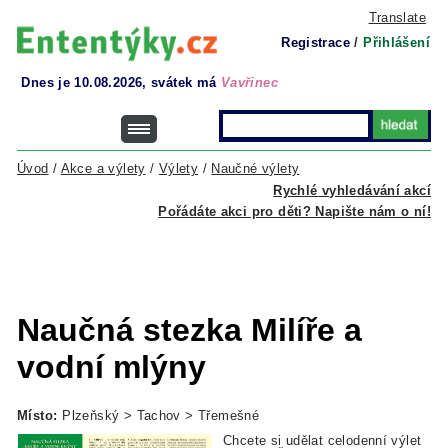
Translate
Registrace
/
Přihlášení
Dnes je 10.08.2026, svátek má
Vavřinec
Úvod
/
Akce a výlety
/
Výlety
/
Naučné výlety
Rychlé vyhledávání akcí
Pořádáte akci pro děti? Napište nám o ní!
Naučná stezka Milíře a
vodní mlýny
Místo:
Plzeňský > Tachov > Třemešné
Chcete si udělat celodenní výlet