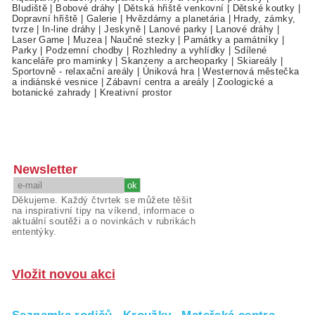
Bludiště
|
Bobové dráhy
|
Dětská hřiště venkovní
|
Dětské koutky
|
Dopravní hřiště
|
Galerie
|
Hvězdárny a planetária
|
Hrady, zámky,
tvrze
|
In-line dráhy
|
Jeskyně
|
Lanové parky
|
Lanové dráhy
|
Laser Game
|
Muzea
|
Naučné stezky
|
Památky a památníky
|
Parky
|
Podzemní chodby
|
Rozhledny a vyhlídky
|
Sdílené
kanceláře pro maminky
|
Skanzeny a archeoparky
|
Skiareály
|
Sportovně - relaxační areály
|
Úniková hra
|
Westernová městečka
a indiánské vesnice
|
Zábavní centra a areály
|
Zoologické a
botanické zahrady
|
Kreativní prostor
Newsletter
Děkujeme. Každý čtvrtek se můžete těšit
na inspirativní tipy na víkend, informace o
aktuální soutěži a o novinkách v rubrikách
ententýky.
Vložit novou akci