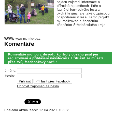
najdou zájemci informace o
přírodních poměrech, flóře a
fauně chloumeckého lesa a
okolní krajiny, ale také o způsobu
hospodaření v lese. Tento projekt
byl realizován s finančním
přispěním Středočeského kraje.
WWW:
www.melnickoc.z
Komentáře
Komentáře mohou z důvodu kontroly obsahu psát jen
registrovaní a přihlášení návštěvníci. Přihlásit se můžete i
přes svůj facebookový profil:
Jméno:
Heslo:
Obnovit zapomenuté heslo
Poslední aktualizace: 12.04.2020 0:08:38