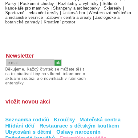
Parky
|
Podzemní chodby
|
Rozhledny a vyhlídky
|
Sdílené
kanceláře pro maminky
|
Skanzeny a archeoparky
|
Skiareály
|
Sportovně - relaxační areály
|
Úniková hra
|
Westernová městečka
a indiánské vesnice
|
Zábavní centra a areály
|
Zoologické a
botanické zahrady
|
Kreativní prostor
Newsletter
Děkujeme. Každý čtvrtek se můžete těšit
na inspirativní tipy na víkend, informace o
aktuální soutěži a o novinkách v rubrikách
ententýky.
Vložit novou akci
Seznamka rodičů
Kroužky
Mateřská centra
Hlídání dětí
Restaurace s dětským koutkem
Ubytování s dětmi
Oslavy narozenin