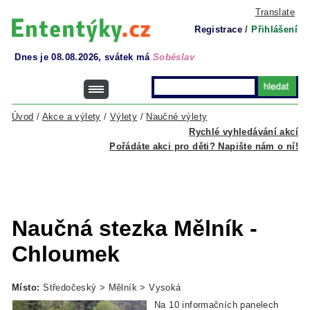
Translate
Registrace
/
Přihlášení
Dnes je 08.08.2026, svátek má
Soběslav
Úvod
/
Akce a výlety
/
Výlety
/
Naučné výlety
Rychlé vyhledávání akcí
Pořádáte akci pro děti? Napište nám o ní!
Naučná stezka Mělník -
Chloumek
Místo:
Středočeský > Mělník > Vysoká
Na 10 informačních panelech