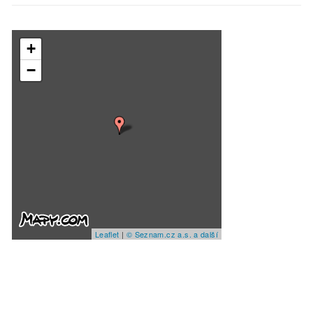
+
−
Leaflet
|
© Seznam.cz a.s. a další