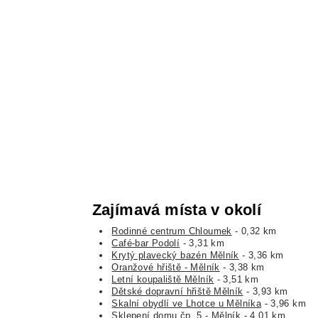
Zajímavá místa v okolí
Rodinné centrum Chloumek
- 0,32 km
Café-bar Podolí
- 3,31 km
Krytý plavecký bazén Mělník
- 3,36 km
Oranžové hřiště - Mělník
- 3,38 km
Letní koupaliště Mělník
- 3,51 km
Dětské dopravní hřiště Mělník
- 3,93 km
Skalní obydlí ve Lhotce u Mělníka
- 3,96 km
Sklepení domu čp. 5 - Mělník
- 4,01 km