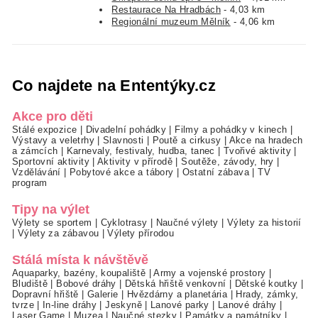
Restaurace Na Hradbách
- 4,03 km
Regionální muzeum Mělník
- 4,06 km
Co najdete na Ententýky.cz
Akce pro děti
Stálé expozice
|
Divadelní pohádky
|
Filmy a pohádky v kinech
|
Výstavy a veletrhy
|
Slavnosti
|
Poutě a cirkusy
|
Akce na hradech
a zámcích
|
Karnevaly, festivaly, hudba, tanec
|
Tvořivé aktivity
|
Sportovní aktivity
|
Aktivity v přírodě
|
Soutěže, závody, hry
|
Vzdělávání
|
Pobytové akce a tábory
|
Ostatní zábava
|
TV
program
Tipy na výlet
Výlety se sportem
|
Cyklotrasy
|
Naučné výlety
|
Výlety za historií
|
Výlety za zábavou
|
Výlety přírodou
Stálá místa k návštěvě
Aquaparky, bazény, koupaliště
|
Army a vojenské prostory
|
Bludiště
|
Bobové dráhy
|
Dětská hřiště venkovní
|
Dětské koutky
|
Dopravní hřiště
|
Galerie
|
Hvězdárny a planetária
|
Hrady, zámky,
tvrze
|
In-line dráhy
|
Jeskyně
|
Lanové parky
|
Lanové dráhy
|
Laser Game
|
Muzea
|
Naučné stezky
|
Památky a památníky
|