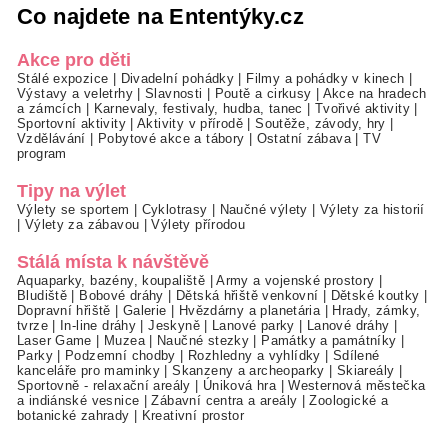
Co najdete na Ententýky.cz
Akce pro děti
Stálé expozice
|
Divadelní pohádky
|
Filmy a pohádky v kinech
|
Výstavy a veletrhy
|
Slavnosti
|
Poutě a cirkusy
|
Akce na hradech
a zámcích
|
Karnevaly, festivaly, hudba, tanec
|
Tvořivé aktivity
|
Sportovní aktivity
|
Aktivity v přírodě
|
Soutěže, závody, hry
|
Vzdělávání
|
Pobytové akce a tábory
|
Ostatní zábava
|
TV
program
Tipy na výlet
Výlety se sportem
|
Cyklotrasy
|
Naučné výlety
|
Výlety za historií
|
Výlety za zábavou
|
Výlety přírodou
Stálá místa k návštěvě
Aquaparky, bazény, koupaliště
|
Army a vojenské prostory
|
Bludiště
|
Bobové dráhy
|
Dětská hřiště venkovní
|
Dětské koutky
|
Dopravní hřiště
|
Galerie
|
Hvězdárny a planetária
|
Hrady, zámky,
tvrze
|
In-line dráhy
|
Jeskyně
|
Lanové parky
|
Lanové dráhy
|
Laser Game
|
Muzea
|
Naučné stezky
|
Památky a památníky
|
Parky
|
Podzemní chodby
|
Rozhledny a vyhlídky
|
Sdílené
kanceláře pro maminky
|
Skanzeny a archeoparky
|
Skiareály
|
Sportovně - relaxační areály
|
Úniková hra
|
Westernová městečka
a indiánské vesnice
|
Zábavní centra a areály
|
Zoologické a
botanické zahrady
|
Kreativní prostor