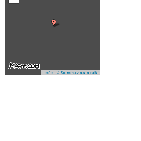
Leaflet
|
© Seznam.cz a.s. a další