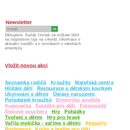
Newsletter
Děkujeme. Každý čtvrtek se můžete těšit
na inspirativní tipy na víkend, informace o
aktuální soutěži a o novinkách v rubrikách
ententýky.
Vložit novou akci
Seznamka rodičů
Kroužky
Mateřská centra
Hlídání dětí
Restaurace s dětským koutkem
Ubytování s dětmi
Oslavy narozenin
Pořadatelé kroužků
Ententýky soutěže
Kupovačka
Soutěže pro děti
Fotosoutěž
Slevové vouchery
Hry
Pohádky
Tvoření s dětmi
Hry pro hravé
Vařila myšička - vaříme s dětmi
Aktuality
Rozhovory
Knihy a hudba pro děti