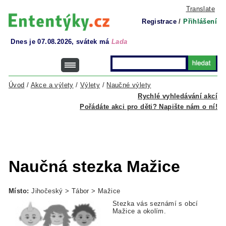
Translate
Registrace
/
Přihlášení
Dnes je 07.08.2026, svátek má
Lada
Úvod
/
Akce a výlety
/
Výlety
/
Naučné výlety
Rychlé vyhledávání akcí
Pořádáte akci pro děti? Napište nám o ní!
Naučná stezka Mažice
Místo:
Jihočeský > Tábor > Mažice
Stezka vás seznámí s obcí
Mažice a okolím.