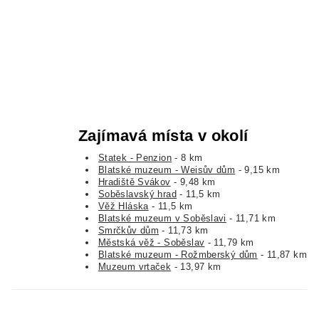
Zajímavá místa v okolí
Statek - Penzion
- 8 km
Blatské muzeum - Weisův dům
- 9,15 km
Hradiště Svákov
- 9,48 km
Soběslavský hrad
- 11,5 km
Věž Hláska
- 11,5 km
Blatské muzeum v Soběslavi
- 11,71 km
Smrčkův dům
- 11,73 km
Městská věž - Soběslav
- 11,79 km
Blatské muzeum - Rožmberský dům
- 11,87 km
Muzeum vrtaček
- 13,97 km