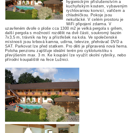
hygienickým příslušenstvím a
kuchyňským koutem, vybaveným
rychlovarnou konvicí, vařičem a
chladničkou. Pokoje jsou
nekuřácké. V celém prostoru je
WiFi připojení zdarma. V
uzavřeném dvoře o ploše cca 1300 m2 je velká pergola s grilem,
další pergola s možností rozdělit na dvě části, soukromý bazén
7x3,5 m, trávník na hry a přístřešek na kola. Ve společenské
místnosti jsou krbová kamna, udírna, televize, přehrávač DVD a
SAT. Parkovat lze před statkem. Pro děti je připravená nová herna.
Poloha penzionu zajišťuje ideální terén pro cykloturistiku s
převýšením max. 3 m. Ke koupání lze využít okolní rybníky, nebo
přírodní koupaliště na řece Lužnici.