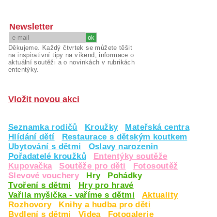
Newsletter
Děkujeme. Každý čtvrtek se můžete těšit
na inspirativní tipy na víkend, informace o
aktuální soutěži a o novinkách v rubrikách
ententýky.
Vložit novou akci
Seznamka rodičů
Kroužky
Mateřská centra
Hlídání dětí
Restaurace s dětským koutkem
Ubytování s dětmi
Oslavy narozenin
Pořadatelé kroužků
Ententýky soutěže
Kupovačka
Soutěže pro děti
Fotosoutěž
Slevové vouchery
Hry
Pohádky
Tvoření s dětmi
Hry pro hravé
Vařila myšička - vaříme s dětmi
Aktuality
Rozhovory
Knihy a hudba pro děti
Bydlení s dětmi
Videa
Fotogalerie