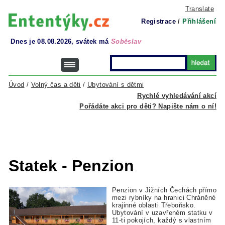
Translate
Registrace
/
Přihlášení
Dnes je 08.08.2026, svátek má
Soběslav
Úvod
/
Volný čas a děti
/
Ubytování s dětmi
Rychlé vyhledávání akcí
Pořádáte akci pro děti? Napište nám o ní!
Statek - Penzion
Penzion v Jižních Čechách přímo
mezi rybníky na hranici Chráněné
krajinné oblasti Třeboňsko.
Ubytování v uzavřeném statku v
11-ti pokojích, každý s vlastním