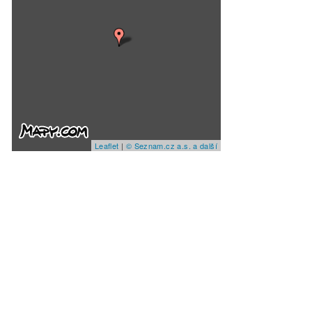
Leaflet
|
© Seznam.cz a.s. a další