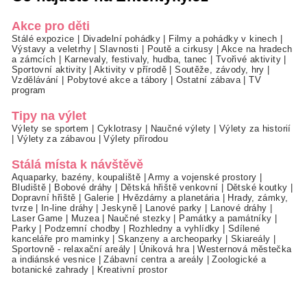
Akce pro děti
Stálé expozice
|
Divadelní pohádky
|
Filmy a pohádky v kinech
|
Výstavy a veletrhy
|
Slavnosti
|
Poutě a cirkusy
|
Akce na hradech
a zámcích
|
Karnevaly, festivaly, hudba, tanec
|
Tvořivé aktivity
|
Sportovní aktivity
|
Aktivity v přírodě
|
Soutěže, závody, hry
|
Vzdělávání
|
Pobytové akce a tábory
|
Ostatní zábava
|
TV
program
Tipy na výlet
Výlety se sportem
|
Cyklotrasy
|
Naučné výlety
|
Výlety za historií
|
Výlety za zábavou
|
Výlety přírodou
Stálá místa k návštěvě
Aquaparky, bazény, koupaliště
|
Army a vojenské prostory
|
Bludiště
|
Bobové dráhy
|
Dětská hřiště venkovní
|
Dětské koutky
|
Dopravní hřiště
|
Galerie
|
Hvězdárny a planetária
|
Hrady, zámky,
tvrze
|
In-line dráhy
|
Jeskyně
|
Lanové parky
|
Lanové dráhy
|
Laser Game
|
Muzea
|
Naučné stezky
|
Památky a památníky
|
Parky
|
Podzemní chodby
|
Rozhledny a vyhlídky
|
Sdílené
kanceláře pro maminky
|
Skanzeny a archeoparky
|
Skiareály
|
Sportovně - relaxační areály
|
Úniková hra
|
Westernová městečka
a indiánské vesnice
|
Zábavní centra a areály
|
Zoologické a
botanické zahrady
|
Kreativní prostor