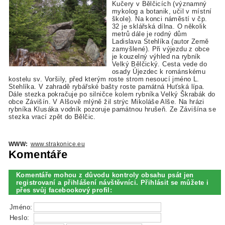
Kučery v Bělčicích (významný
mykolog a botanik, učil v místní
škole). Na konci náměstí v čp.
32 je sklářská dílna. O několik
metrů dále je rodný dům
Ladislava Stehlíka (autor Země
zamyšlené). Při výjezdu z obce
je kouzelný výhled na rybník
Velký Bělčický. Cesta vede do
osady Újezdec k románskému
kostelu sv. Voršily, před kterým roste strom nesoucí jméno L.
Stehlíka. V zahradě rybářské bašty roste památná Huťská lípa.
Dále stezka pokračuje po silničce kolem rybníka Velký Škrabák do
obce Závišín. V Alšově mlýně žil strýc Mikoláše Alše. Na hrázi
rybníka Klusáka vodník pozoruje památnou hrušeň. Ze Závišína se
stezka vrací zpět do Bělčic.
WWW:
www.strakonice.eu
Komentáře
Komentáře mohou z důvodu kontroly obsahu psát jen
registrovaní a přihlášení návštěvníci. Přihlásit se můžete i
přes svůj facebookový profil:
Jméno:
Heslo: