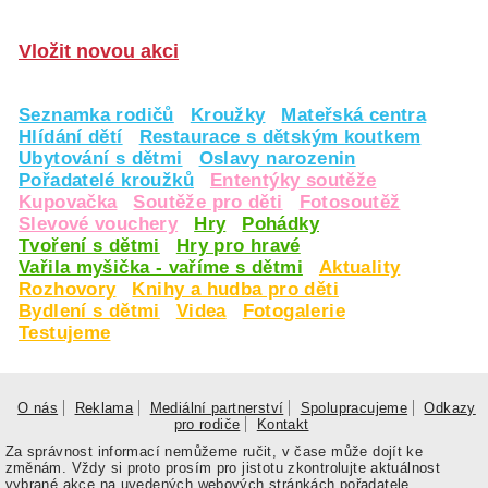
Vložit novou akci
Seznamka rodičů
Kroužky
Mateřská centra
Hlídání dětí
Restaurace s dětským koutkem
Ubytování s dětmi
Oslavy narozenin
Pořadatelé kroužků
Ententýky soutěže
Kupovačka
Soutěže pro děti
Fotosoutěž
Slevové vouchery
Hry
Pohádky
Tvoření s dětmi
Hry pro hravé
Vařila myšička - vaříme s dětmi
Aktuality
Rozhovory
Knihy a hudba pro děti
Bydlení s dětmi
Videa
Fotogalerie
Testujeme
O nás
Reklama
Mediální partnerství
Spolupracujeme
Odkazy
pro rodiče
Kontakt
Za správnost informací nemůžeme ručit, v čase může dojít ke
změnám. Vždy si proto prosím pro jistotu zkontrolujte aktuálnost
vybrané akce na uvedených webových stránkách pořadatele.