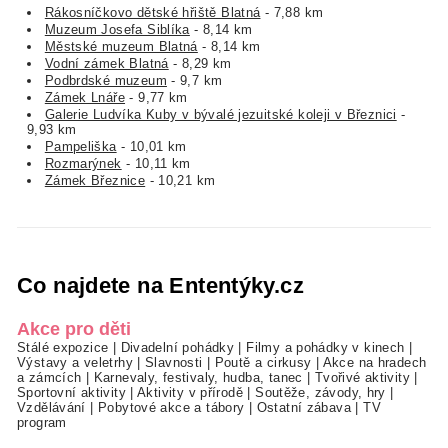
Rákosníčkovo dětské hřiště Blatná
- 7,88 km
Muzeum Josefa Siblíka
- 8,14 km
Městské muzeum Blatná
- 8,14 km
Vodní zámek Blatná
- 8,29 km
Podbrdské muzeum
- 9,7 km
Zámek Lnáře
- 9,77 km
Galerie Ludvíka Kuby v bývalé jezuitské koleji v Březnici
-
9,93 km
Pampeliška
- 10,01 km
Rozmarýnek
- 10,11 km
Zámek Březnice
- 10,21 km
Co najdete na Ententýky.cz
Akce pro děti
Stálé expozice
|
Divadelní pohádky
|
Filmy a pohádky v kinech
|
Výstavy a veletrhy
|
Slavnosti
|
Poutě a cirkusy
|
Akce na hradech
a zámcích
|
Karnevaly, festivaly, hudba, tanec
|
Tvořivé aktivity
|
Sportovní aktivity
|
Aktivity v přírodě
|
Soutěže, závody, hry
|
Vzdělávání
|
Pobytové akce a tábory
|
Ostatní zábava
|
TV
program