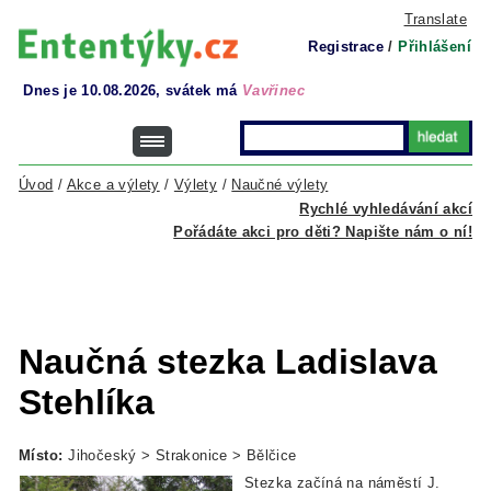
Translate
Registrace
/
Přihlášení
Dnes je 10.08.2026, svátek má
Vavřinec
Úvod
/
Akce a výlety
/
Výlety
/
Naučné výlety
Rychlé vyhledávání akcí
Pořádáte akci pro děti? Napište nám o ní!
Naučná stezka Ladislava
Stehlíka
Místo:
Jihočeský > Strakonice > Bělčice
Stezka začíná na náměstí J.