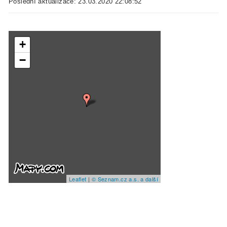
Poslední aktualizace: 23.03.2020 22:08:52
+
−
Leaflet
|
© Seznam.cz a.s. a další