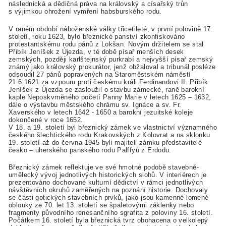
následnická a dědičná práva na královský a císařský trůn
s výjimkou ohrožení vymření habsburského rodu.
V raném období náboženské války třicetileté, v první polovině 17.
století, roku 1623, bylo březnické panství zkonfiskováno
protestantskému rodu pánů z Lokšan. Novým držitelem se stal
Přibík Jeníšek z Újezda, v té době písař menších desek
zemských, později karlštejnský purkrabí a nejvyšší písař zemský
známý jako královský prokurátor, jenž obžaloval a tribunál posléze
odsoudil 27 pánů popravených na Staroměstském náměstí
21.6.1621 za vzpouru proti českému králi Ferdinandovi II. Přibík
Jeníšek z Újezda se zasloužil o stavbu zámecké, raně barokní
kaple Neposkvrněného početí Panny Marie v letech 1625 – 1632,
dále o výstavbu městského chrámu sv. Ignáce a sv. Fr.
Xaverského v letech 1642 - 1650 a barokní jezuitské koleje
dokončené v roce 1652.
V 18. a 19. století byl březnický zámek ve vlastnictví významného
českého šlechtického rodu Krakovských z Kolovrat a na sklonku
19. století až do června 1945 byli majiteli zámku představitelé
česko – uherského panského rodu Palffyů z Erdodu.
Březnický zámek reflektuje ve své hmotné podobě stavebně-
umělecký vývoj jednotlivých historických slohů. V interiérech je
prezentováno dochované kulturní dědictví v rámci jednotlivých
návštěvních okruhů zaměřených na poznání historie. Dochovaly
se části gotických stavebních prvků, jako jsou kamenné lomené
oblouky ze 70. let 13. století se špaletovými záklenky nebo
fragmenty původního renesančního sgrafita z poloviny 16. století.
Počátkem 16. století byla březnická tvrz obohacena o velkolepý