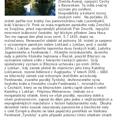
(Semita Aurea), spojující Čechy
s Bavorskem. Ta měla značný
význam pro osídlení,
hospodářský a kulturní rozvoj
českých zemí. Na počátku 15.
století patřila tvrz krátký čas panovnickému rodu Lucemburků,
králi Václavu IV. Poté se stala majetkem panského rodu Zmrzlíků
ze Svojšína, jehož nejznámější příslušník Petr Zmrzlík, nejvyšší
mincmistr království českého, byl blízkým přítelem Jana Husa.
Ten mu napsal den před svou smrtí, 5.7.1415, dopis na
rozloučenou. Renesanční období od poloviny 16. století je spojeno
s významným panským rodem Lokšanů z Lokšan, jenž v osobě
Jiřího z Lokšan, osobního tajemníka dvou českých králů, Ludvíka
Jagelonského a Ferdinanda I., říšského místokancléře, dvorního
rady a polního říšského hejtmana v Řezně, povýšil Březnici na
významné rodové sídlo v hierarchii českých panství. Svůj
společenský význam si Březnice uchovala i po smrti Jiřího
z Lokšan , kdy zámek přešel do vlastnictví jeho ženy Kateřiny
Lokšanové, rozené Adlerové z Augšpurku. V letech 1555 – 1660
se březnický zámek stal milostným útočištěm arcivévody
Ferdinanda, zvaného později Tyrolský, druhorozeného syna
českého krále a římského císaře Ferdinanda I., místodržícího
v Čechách, který se na březnickém zámku tajně oženil s neteří
Kateřiny z Lokšan - Filipínou Welserovou. Jednalo se o
morganatický sňatek, který se však později, navzdory době a
všem protivenstvím, zapsal do dějin jako jedno z nejšťastnějších a
nejnaplněnějších manželství v historii habsburského rodu. Dlouhá
desetiletí tento svazek neuznávaly panovnické a šlechtické rody
v celé Evropě a dlouho ne také papežský pontifikát ve Vatikánu.
Ferdinand „Tyrolský“ a jeho případní potomci tímto sňatkem ztratili