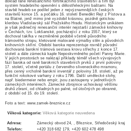
doklad raně renesančního fortifikačního stavitelství a tím byl
systém hradebního opevnění s dělostřeleckými baštami. Na
stavbě hradeb se podílel jeden z nejvýznamnějších českých
stavitelů konce 15. a počátku 16. století Benedikt Rejt z Pístova a
na Blatné, jenž mimo jiné vyzdobil krásnou, pozdně gotickou
klenbou Vladislavský sál Pražského Hradu. Historickým unikátem
je však jedinečný renesanční interiér nejstarší zámecké knihovny
v Čechách, tzv. Lokšanské, pocházející z roku 1557, který se
dochoval takřka v nezměněné podobě včetně původního
trámového stropu, kletované malované výmalby stěn a původních
knihovních skříní. Období baroka reprezentuje rovněž původní
dochovaná barokní trámová sestava krovu střechy z konce 17.
století a dále zámecká kaple Neposkvrněného početí Panny Marie.
V jejích prostorách se nalézají příklady téměř všech vývojových
fází baroka od raně barokních stavebních prvků z první poloviny
17. století, včetně portálu z červeného sliveneckého mramoru,
přes cenný vrcholně barokní inventář z poloviny 18. století, až po
funkční rokokové varhany z roku 1796. Další umělecké slohy,
např. biedermeier nebo empír, jsou zastoupeny v jednotlivých
zámeckých interiérech. Zámecké zbrojnice uchovávají většinu
druhů zbraní, od chladných po palné, od útočných po obranné,
z období od 15. do 19. století.
Foto a text: www.zamek-breznice.cz
Věková kategorie:
Věková kategorie neuvedena
Adresa:
Zámecký obvod 24, , Březnice, Středočeský kraj
Telefon:
+420 318 682 179, +420 602 478 498