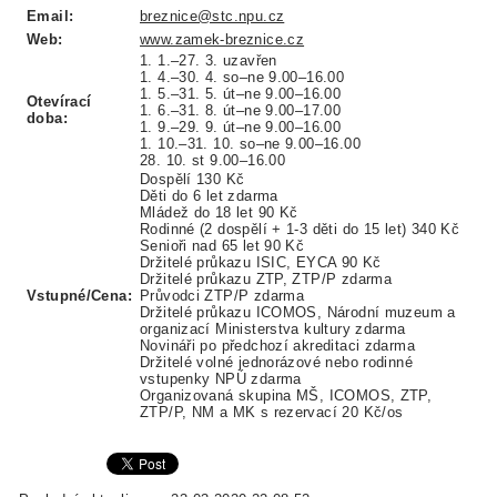
Email:
breznice@stc.npu.cz
Web:
www.zamek-breznice.cz
1. 1.–27. 3. uzavřen
1. 4.–30. 4. so–ne 9.00–16.00
1. 5.–31. 5. út–ne 9.00–16.00
Otevírací
1. 6.–31. 8. út–ne 9.00–17.00
doba:
1. 9.–29. 9. út–ne 9.00–16.00
1. 10.–31. 10. so–ne 9.00–16.00
28. 10. st 9.00–16.00
Dospělí 130 Kč
Děti do 6 let zdarma
Mládež do 18 let 90 Kč
Rodinné (2 dospělí + 1-3 děti do 15 let) 340 Kč
Senioři nad 65 let 90 Kč
Držitelé průkazu ISIC, EYCA 90 Kč
Držitelé průkazu ZTP, ZTP/P zdarma
Vstupné/Cena:
Průvodci ZTP/P zdarma
Držitelé průkazu ICOMOS, Národní muzeum a
organizací Ministerstva kultury zdarma
Novináři po předchozí akreditaci zdarma
Držitelé volné jednorázové nebo rodinné
vstupenky NPÚ zdarma
Organizovaná skupina MŠ, ICOMOS, ZTP,
ZTP/P, NM a MK s rezervací 20 Kč/os