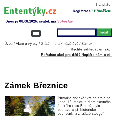
Translate
Registrace
/
Přihlášení
Dnes je 08.08.2026, svátek má
Soběslav
Úvod
/
Akce a výlety
/
Stálá místa k návštěvě
/
Zámek
Rychlé vyhledávání akcí
Pořádáte akci pro děti? Napište nám o ní!
Zámek Březnice
Původně gotická tvrz se stala na
konci 12. století sídlem slavného
českého rodu Buziců, byla
postavena při historické
obchodní, tzv. „Zlaté stezce“