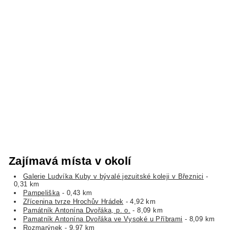
Zajímavá místa v okolí
Galerie Ludvíka Kuby v bývalé jezuitské koleji v Březnici
-
0,31 km
Pampeliška
- 0,43 km
Zřícenina tvrze Hrochův Hrádek
- 4,92 km
Památník Antonína Dvořáka, p. o.
- 8,09 km
Pamatník Antonína Dvořáka ve Vysoké u Příbrami
- 8,09 km
Rozmarýnek
- 9,97 km