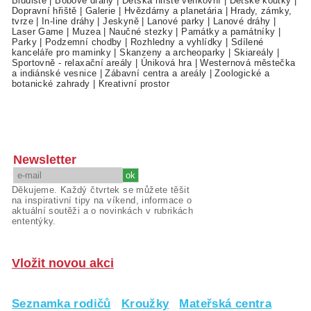
Bludiště
|
Bobové dráhy
|
Dětská hřiště venkovní
|
Dětské koutky
|
Dopravní hřiště
|
Galerie
|
Hvězdárny a planetária
|
Hrady, zámky,
tvrze
|
In-line dráhy
|
Jeskyně
|
Lanové parky
|
Lanové dráhy
|
Laser Game
|
Muzea
|
Naučné stezky
|
Památky a památníky
|
Parky
|
Podzemní chodby
|
Rozhledny a vyhlídky
|
Sdílené
kanceláře pro maminky
|
Skanzeny a archeoparky
|
Skiareály
|
Sportovně - relaxační areály
|
Úniková hra
|
Westernová městečka
a indiánské vesnice
|
Zábavní centra a areály
|
Zoologické a
botanické zahrady
|
Kreativní prostor
Newsletter
Děkujeme. Každý čtvrtek se můžete těšit
na inspirativní tipy na víkend, informace o
aktuální soutěži a o novinkách v rubrikách
ententýky.
Vložit novou akci
Seznamka rodičů
Kroužky
Mateřská centra