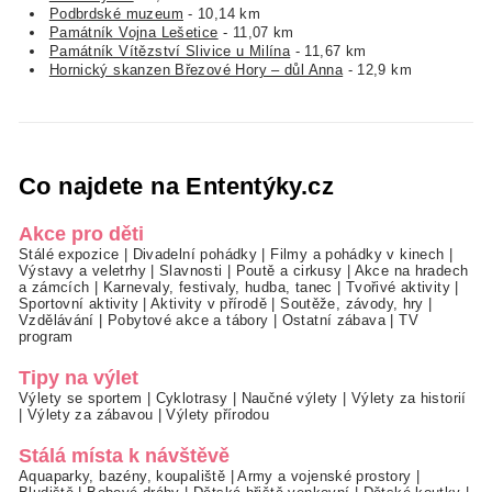
Podbrdské muzeum
- 10,14 km
Památník Vojna Lešetice
- 11,07 km
Památník Vítězství Slivice u Milína
- 11,67 km
Hornický skanzen Březové Hory – důl Anna
- 12,9 km
Co najdete na Ententýky.cz
Akce pro děti
Stálé expozice
|
Divadelní pohádky
|
Filmy a pohádky v kinech
|
Výstavy a veletrhy
|
Slavnosti
|
Poutě a cirkusy
|
Akce na hradech
a zámcích
|
Karnevaly, festivaly, hudba, tanec
|
Tvořivé aktivity
|
Sportovní aktivity
|
Aktivity v přírodě
|
Soutěže, závody, hry
|
Vzdělávání
|
Pobytové akce a tábory
|
Ostatní zábava
|
TV
program
Tipy na výlet
Výlety se sportem
|
Cyklotrasy
|
Naučné výlety
|
Výlety za historií
|
Výlety za zábavou
|
Výlety přírodou
Stálá místa k návštěvě
Aquaparky, bazény, koupaliště
|
Army a vojenské prostory
|