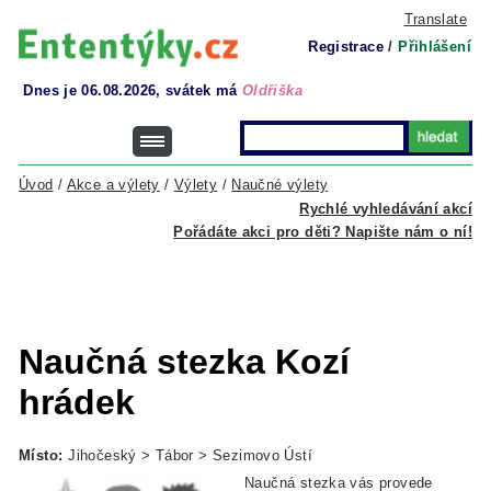
Translate
Registrace
/
Přihlášení
Dnes je 06.08.2026, svátek má
Oldřiška
Úvod
/
Akce a výlety
/
Výlety
/
Naučné výlety
Rychlé vyhledávání akcí
Pořádáte akci pro děti? Napište nám o ní!
Naučná stezka Kozí
hrádek
Místo:
Jihočeský > Tábor > Sezimovo Ústí
Naučná stezka vás provede