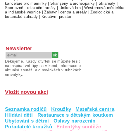
kanceláře pro maminky
|
Skanzeny a archeoparky
|
Skiareály
|
Sportovně - relaxační areály
|
Úniková hra
|
Westernová městečka
a indiánské vesnice
|
Zábavní centra a areály
|
Zoologické a
botanické zahrady
|
Kreativní prostor
Newsletter
Děkujeme. Každý čtvrtek se můžete těšit
na inspirativní tipy na víkend, informace o
aktuální soutěži a o novinkách v rubrikách
ententýky.
Vložit novou akci
Seznamka rodičů
Kroužky
Mateřská centra
Hlídání dětí
Restaurace s dětským koutkem
Ubytování s dětmi
Oslavy narozenin
Pořadatelé kroužků
Ententýky soutěže