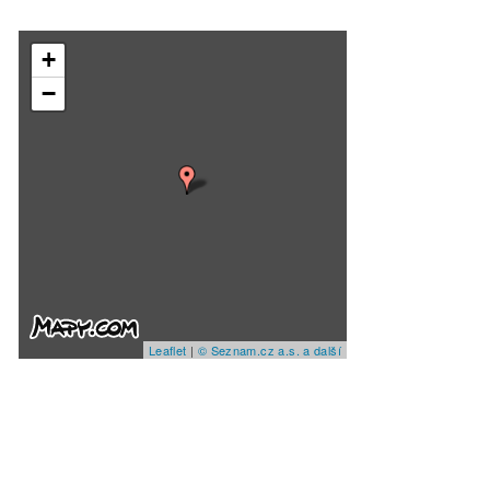
+
−
Leaflet
|
© Seznam.cz a.s. a další