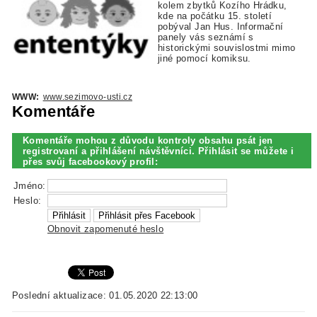
kolem zbytků Kozího Hrádku,
kde na počátku 15. století
pobýval Jan Hus. Informační
panely vás seznámí s
historickými souvislostmi mimo
jiné pomocí komiksu.
WWW:
www.sezimovo-usti.cz
Komentáře
Komentáře mohou z důvodu kontroly obsahu psát jen
registrovaní a přihlášení návštěvníci. Přihlásit se můžete i
přes svůj facebookový profil:
Jméno:
Heslo:
Obnovit zapomenuté heslo
Poslední aktualizace: 01.05.2020 22:13:00