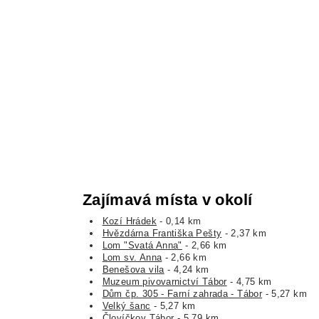
Zajímavá místa v okolí
Kozí Hrádek
- 0,14 km
Hvězdárna Františka Pešty
- 2,37 km
Lom "Svatá Anna"
- 2,66 km
Lom sv. Anna
- 2,66 km
Benešova vila
- 4,24 km
Muzeum pivovarnictví Tábor
- 4,75 km
Dům čp. 305 - Farní zahrada - Tábor
- 5,27 km
Velký šanc
- 5,27 km
Človíčkov Tábor
- 5,79 km