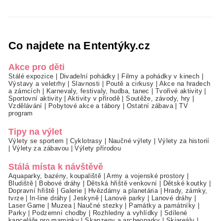
Co najdete na Ententýky.cz
Akce pro děti
Stálé expozice
|
Divadelní pohádky
|
Filmy a pohádky v kinech
|
Výstavy a veletrhy
|
Slavnosti
|
Poutě a cirkusy
|
Akce na hradech
a zámcích
|
Karnevaly, festivaly, hudba, tanec
|
Tvořivé aktivity
|
Sportovní aktivity
|
Aktivity v přírodě
|
Soutěže, závody, hry
|
Vzdělávání
|
Pobytové akce a tábory
|
Ostatní zábava
|
TV
program
Tipy na výlet
Výlety se sportem
|
Cyklotrasy
|
Naučné výlety
|
Výlety za historií
|
Výlety za zábavou
|
Výlety přírodou
Stálá místa k návštěvě
Aquaparky, bazény, koupaliště
|
Army a vojenské prostory
|
Bludiště
|
Bobové dráhy
|
Dětská hřiště venkovní
|
Dětské koutky
|
Dopravní hřiště
|
Galerie
|
Hvězdárny a planetária
|
Hrady, zámky,
tvrze
|
In-line dráhy
|
Jeskyně
|
Lanové parky
|
Lanové dráhy
|
Laser Game
|
Muzea
|
Naučné stezky
|
Památky a památníky
|
Parky
|
Podzemní chodby
|
Rozhledny a vyhlídky
|
Sdílené
kanceláře pro maminky
|
Skanzeny a archeoparky
|
Skiareály
|