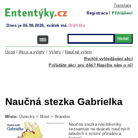
Translate
Registrace
/
Přihlášení
Dnes je 06.08.2026, svátek má
Oldřiška
Úvod
/
Akce a výlety
/
Výlety
/
Naučné výlety
Rychlé vyhledávání akcí
Pořádáte akci pro děti? Napište nám o ní!
Naučná stezka Gabrielka
Místo:
Ústecký > Most > Brandov
Naučná stezka návštěvníky
seznamuje na dvaceti naučných
tabulích s místní přírodou a