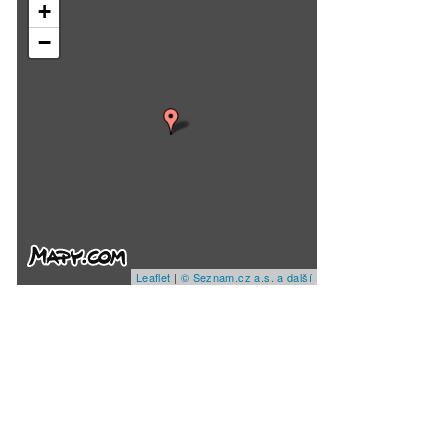
+
−
Leaflet
|
© Seznam.cz a.s. a další