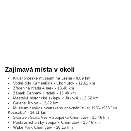
Zajímavá místa v okolí
Krušnohorské muzeum na Lesná
- 9,09 km
Vodní dílo Kamenička - Chomutov
- 12,61 km
Zřícenina hradu Alberk
- 13,46 km
Zámek Červený Hrádek
- 13,49 km
Městské historické sklepy v Jirkově
- 13,62 km
Galerie Jirkov
- 13,82 km
Muzeum československého opevnění z let 1936-1938 "Na
Kočičáku"
- 14,11 km
Skanzen Stará Ves v zooparku Chomutov
- 15,46 km
Podkrušnohorský zoopark Chomutov
- 15,46 km
Wake Park Chomutov
- 16,15 km