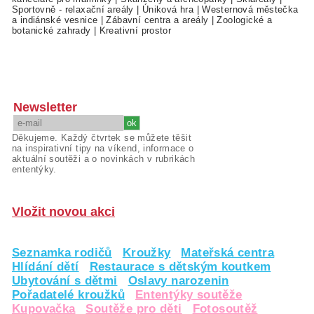
Sportovně - relaxační areály
|
Úniková hra
|
Westernová městečka
a indiánské vesnice
|
Zábavní centra a areály
|
Zoologické a
botanické zahrady
|
Kreativní prostor
Newsletter
Děkujeme. Každý čtvrtek se můžete těšit
na inspirativní tipy na víkend, informace o
aktuální soutěži a o novinkách v rubrikách
ententýky.
Vložit novou akci
Seznamka rodičů
Kroužky
Mateřská centra
Hlídání dětí
Restaurace s dětským koutkem
Ubytování s dětmi
Oslavy narozenin
Pořadatelé kroužků
Ententýky soutěže
Kupovačka
Soutěže pro děti
Fotosoutěž