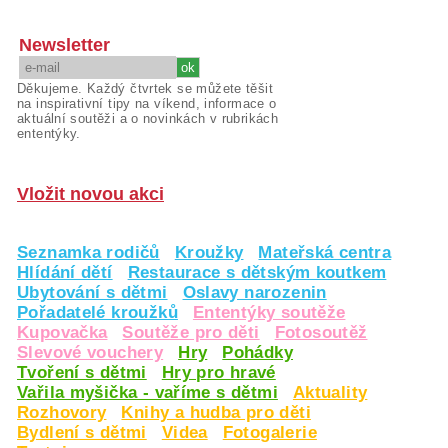
Newsletter
Děkujeme. Každý čtvrtek se můžete těšit
na inspirativní tipy na víkend, informace o
aktuální soutěži a o novinkách v rubrikách
ententýky.
Vložit novou akci
Seznamka rodičů
Kroužky
Mateřská centra
Hlídání dětí
Restaurace s dětským koutkem
Ubytování s dětmi
Oslavy narozenin
Pořadatelé kroužků
Ententýky soutěže
Kupovačka
Soutěže pro děti
Fotosoutěž
Slevové vouchery
Hry
Pohádky
Tvoření s dětmi
Hry pro hravé
Vařila myšička - vaříme s dětmi
Aktuality
Rozhovory
Knihy a hudba pro děti
Bydlení s dětmi
Videa
Fotogalerie