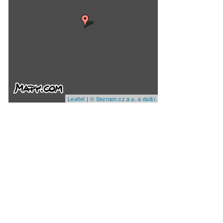
Leaflet
|
© Seznam.cz a.s. a další