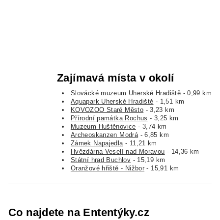
Zajímavá místa v okolí
Slovácké muzeum Uherské Hradiště
- 0,99 km
Aquapark Uherské Hradiště
- 1,51 km
KOVOZOO Staré Město
- 3,23 km
Přírodní památka Rochus
- 3,25 km
Muzeum Huštěnovice
- 3,74 km
Archeoskanzen Modrá
- 6,85 km
Zámek Napajedla
- 11,21 km
Hvězdárna Veselí nad Moravou
- 14,36 km
Státní hrad Buchlov
- 15,19 km
Oranžové hřiště - Nižbor
- 15,91 km
Co najdete na Ententýky.cz