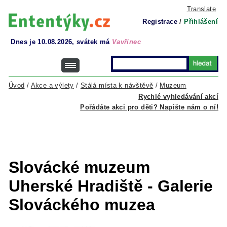
Translate
Registrace
/
Přihlášení
Dnes je 10.08.2026, svátek má
Vavřinec
Úvod
/
Akce a výlety
/
Stálá místa k návštěvě
/
Muzeum
Rychlé vyhledávání akcí
Pořádáte akci pro děti? Napište nám o ní!
Slovácké muzeum
Uherské Hradiště - Galerie
Slováckého muzea