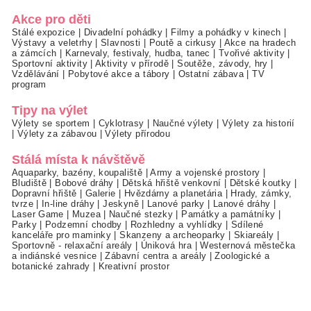
Akce pro děti
Stálé expozice
|
Divadelní pohádky
|
Filmy a pohádky v kinech
|
Výstavy a veletrhy
|
Slavnosti
|
Poutě a cirkusy
|
Akce na hradech
a zámcích
|
Karnevaly, festivaly, hudba, tanec
|
Tvořivé aktivity
|
Sportovní aktivity
|
Aktivity v přírodě
|
Soutěže, závody, hry
|
Vzdělávání
|
Pobytové akce a tábory
|
Ostatní zábava
|
TV
program
Tipy na výlet
Výlety se sportem
|
Cyklotrasy
|
Naučné výlety
|
Výlety za historií
|
Výlety za zábavou
|
Výlety přírodou
Stálá místa k návštěvě
Aquaparky, bazény, koupaliště
|
Army a vojenské prostory
|
Bludiště
|
Bobové dráhy
|
Dětská hřiště venkovní
|
Dětské koutky
|
Dopravní hřiště
|
Galerie
|
Hvězdárny a planetária
|
Hrady, zámky,
tvrze
|
In-line dráhy
|
Jeskyně
|
Lanové parky
|
Lanové dráhy
|
Laser Game
|
Muzea
|
Naučné stezky
|
Památky a památníky
|
Parky
|
Podzemní chodby
|
Rozhledny a vyhlídky
|
Sdílené
kanceláře pro maminky
|
Skanzeny a archeoparky
|
Skiareály
|
Sportovně - relaxační areály
|
Úniková hra
|
Westernová městečka
a indiánské vesnice
|
Zábavní centra a areály
|
Zoologické a
botanické zahrady
|
Kreativní prostor