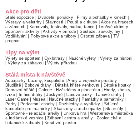
Akce pro děti
Stálé expozice
|
Divadelní pohádky
|
Filmy a pohádky v kinech
|
Výstavy a veletrhy
|
Slavnosti
|
Poutě a cirkusy
|
Akce na hradech
a zámcích
|
Karnevaly, festivaly, hudba, tanec
|
Tvořivé aktivity
|
Sportovní aktivity
|
Aktivity v přírodě
|
Soutěže, závody, hry
|
Vzdělávání
|
Pobytové akce a tábory
|
Ostatní zábava
|
TV
program
Tipy na výlet
Výlety se sportem
|
Cyklotrasy
|
Naučné výlety
|
Výlety za historií
|
Výlety za zábavou
|
Výlety přírodou
Stálá místa k návštěvě
Aquaparky, bazény, koupaliště
|
Army a vojenské prostory
|
Bludiště
|
Bobové dráhy
|
Dětská hřiště venkovní
|
Dětské koutky
|
Dopravní hřiště
|
Galerie
|
Hvězdárny a planetária
|
Hrady, zámky,
tvrze
|
In-line dráhy
|
Jeskyně
|
Lanové parky
|
Lanové dráhy
|
Laser Game
|
Muzea
|
Naučné stezky
|
Památky a památníky
|
Parky
|
Podzemní chodby
|
Rozhledny a vyhlídky
|
Sdílené
kanceláře pro maminky
|
Skanzeny a archeoparky
|
Skiareály
|
Sportovně - relaxační areály
|
Úniková hra
|
Westernová městečka
a indiánské vesnice
|
Zábavní centra a areály
|
Zoologické a
botanické zahrady
|
Kreativní prostor