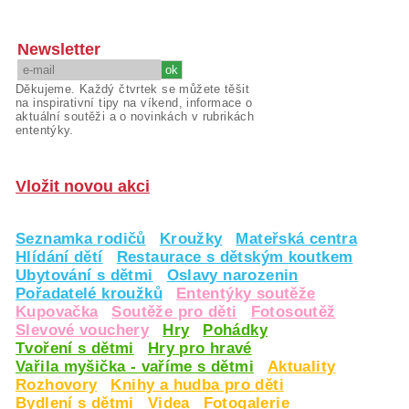
Newsletter
Děkujeme. Každý čtvrtek se můžete těšit
na inspirativní tipy na víkend, informace o
aktuální soutěži a o novinkách v rubrikách
ententýky.
Vložit novou akci
Seznamka rodičů
Kroužky
Mateřská centra
Hlídání dětí
Restaurace s dětským koutkem
Ubytování s dětmi
Oslavy narozenin
Pořadatelé kroužků
Ententýky soutěže
Kupovačka
Soutěže pro děti
Fotosoutěž
Slevové vouchery
Hry
Pohádky
Tvoření s dětmi
Hry pro hravé
Vařila myšička - vaříme s dětmi
Aktuality
Rozhovory
Knihy a hudba pro děti
Bydlení s dětmi
Videa
Fotogalerie