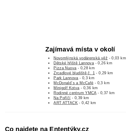
Zajímavá místa v okolí
Novomlýnská vodárenská věž
- 0,03 km
Dětské hřiště Lannova
- 0,26 km
Pizza Nuova
- 0,28 km
Zrcadlové bludiště č. 1
- 0,29 km
Park Lannova
- 0,3 km
McDonald´s a McCafé
- 0,3 km
Minigolf Kotva
- 0,36 km
Rodinné centrum YMCA
- 0,37 km
Na Poříčí
- 0,39 km
ART ATTACK
- 0,42 km
Co najdete na Ententýky.cz