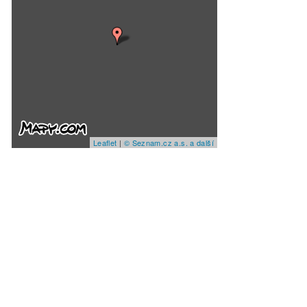
Leaflet
|
© Seznam.cz a.s. a další