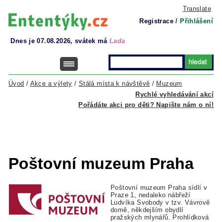
Translate
Registrace
/
Přihlášení
Dnes je 07.08.2026, svátek má
Lada
Úvod
/
Akce a výlety
/
Stálá místa k návštěvě
/
Muzeum
Rychlé vyhledávání akcí
Pořádáte akci pro děti? Napište nám o ní!
Poštovní muzeum Praha
Poštovní muzeum Praha sídlí v
Praze 1, nedaleko nábřeží
Ludvíka Svobody v tzv. Vávrově
domě, někdejším obydlí
pražských mlynářů. Prohlídková