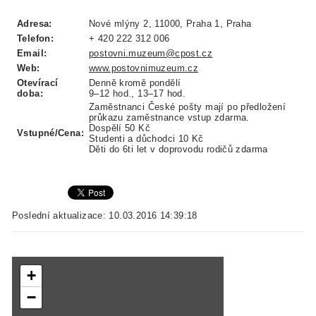
Adresa:
Nové mlýny 2, 11000, Praha 1, Praha
Telefon:
+ 420 222 312 006
Email:
postovni.muzeum@cpost.cz
Web:
www.postovnimuzeum.cz
Otevírací
Denně kromě pondělí
doba:
9–12 hod., 13–17 hod.
Zaměstnanci České pošty mají po předložení
průkazu zaměstnance vstup zdarma.
Dospělí 50 Kč
Vstupné/Cena:
Studenti a důchodci 10 Kč
Děti do 6ti let v doprovodu rodičů zdarma
Poslední aktualizace: 10.03.2016 14:39:18
+
−