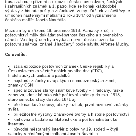
trasa zahrnuje přízemí s expozicí československých, českých
i zahraničních známek a 1. patro, kde se konají krátkodobé
výstavy z historie pošty a známkové tvorby. Zážitek z návštěvy je
umocněn nástěnnými malbami z roku 1847 od významného
českého malíře Josefa Navrátila.
Muzeum bylo zřízeno 18. prosince 1918. Památky z dějin
poštovnictví měly dokládat svébytnost českého a slovenského
národa. Ve stejný den byla vydána i první československá
poštovní známka, známé „Hradčany" podle návrhu Alfonse Muchy.
Co uvidíte:
stálá expozice poštovních známek České republiky a
Československa včetně obálek prvního dne (FDC),
filatelistických unikátů a padělků
nejstarší známky evropských i mimoevropských zemí,
známky OSN
specializované sbírky známkové tvorby – Hradčany, ruská
zemstva, klasické rakouské poštovní známky do roku 1918,
staroněmecké státy do roku 1871 aj.
předznámkové dopisy, otisky razítek, první novinové známky
světa
příležitostné výstavy známkové tvorby a historie poštovnictví
knihovna a badatelna filatelistické a poštovněhistorické
literatury
původní měšťanský interiér z poloviny 19. století – čtyři
salonky s nástěnnými malbami Josefa Navrátila