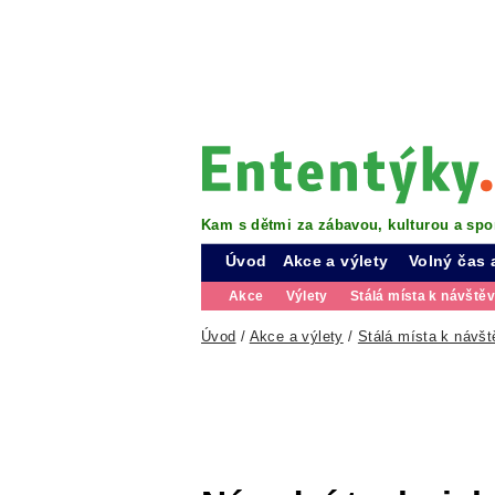
Kam s dětmi za zábavou, kulturou a spo
Úvod
Akce a výlety
Volný čas 
Akce
Výlety
Stálá místa k návště
Úvod
/
Akce a výlety
/
Stálá místa k návšt