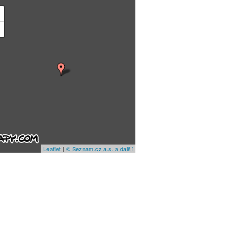
+
−
Leaflet
|
© Seznam.cz a.s. a další