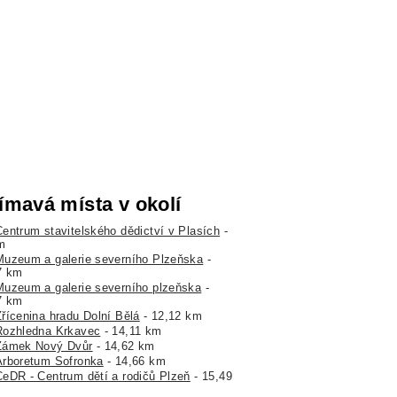
ímavá místa v okolí
Centrum stavitelského dědictví v Plasích
-
m
Muzeum a galerie severního Plzeňska
-
7 km
Muzeum a galerie severního plzeňska
-
7 km
Zřícenina hradu Dolní Bělá
- 12,12 km
Rozhledna Krkavec
- 14,11 km
Zámek Nový Dvůr
- 14,62 km
Arboretum Sofronka
- 14,66 km
CeDR - Centrum dětí a rodičů Plzeň
- 15,49