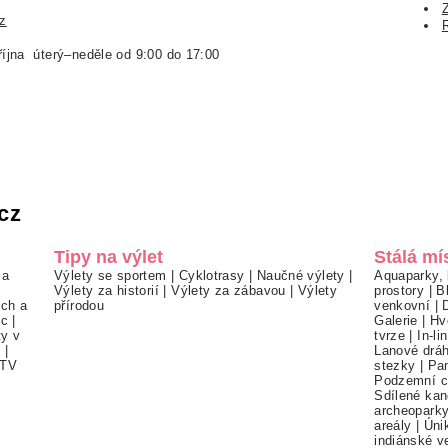
z
října úterý–neděle od 9:00 do 17:00
cz
Tipy na výlet
Stálá mí
 a
Výlety se sportem
|
Cyklotrasy
|
Naučné výlety
|
Aquaparky, 
Výlety za historií
|
Výlety za zábavou
|
Výlety
prostory
|
B
ch a
přírodou
venkovní
|
ec
|
Galerie
|
Hv
ty v
tvrze
|
In-li
í
|
Lanové drá
TV
stezky
|
Pa
Podzemní c
Sdílené kan
archeopark
areály
|
Úni
indiánské v