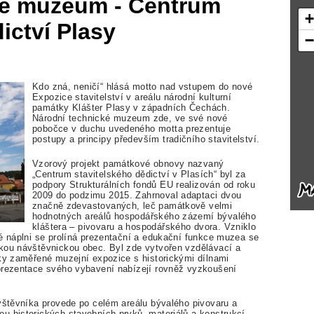
ké muzeum - Centrum
ictví Plasy
Kdo zná, neničí“ hlásá motto nad vstupem do nové
Expozice stavitelství v areálu národní kulturní
památky Klášter Plasy v západních Čechách.
Národní technické muzeum zde, ve své nové
pobočce v duchu uvedeného motta prezentuje
postupy a principy především tradičního stavitelství.
Vzorový projekt památkové obnovy nazvaný
„Centrum stavitelského dědictví v Plasích“ byl za
podpory Strukturálních fondů EU realizován od roku
2009 do podzimu 2015. Zahrnoval adaptaci dvou
značně zdevastovaných, leč památkově velmi
hodnotných areálů hospodářského zázemí bývalého
kláštera – pivovaru a hospodářského dvora. Vzniklo
vé náplni se prolíná prezentační a edukační funkce muzea se
kou návštěvnickou obec. Byl zde vytvořen vzdělávací a
cky zaměřené muzejní expozice s historickými dílnami
 prezentace svého vybavení nabízejí rovněž vyzkoušení
ávštěvníka provede po celém areálu bývalého pivovaru a
u historických stavebních prvků, materiálů a konstrukcí.