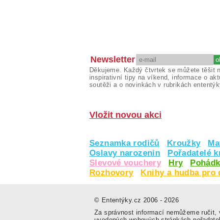
Newsletter
Děkujeme. Každý čtvrtek se můžete těšit 
inspirativní tipy na víkend, informace o akt
soutěži a o novinkách v rubrikách ententýk
Vložit novou akci
Seznamka rodičů
Kroužky
Ma
Oslavy narozenin
Pořadatelé 
Slevové vouchery
Hry
Pohádk
Rozhovory
Knihy a hudba pro 
© Ententýky.cz 2006 - 2026
Za správnost informací nemůžeme ručit, v
uvedených webových stránkách pořadate