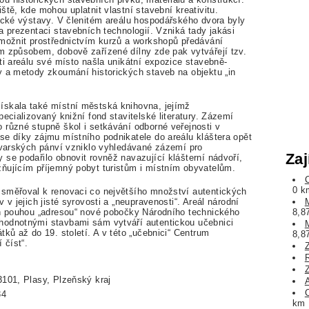
ště, kde mohou uplatnit vlastní stavební kreativitu.
tické výstavy. V členitém areálu hospodářského dvora byly
a prezentaci stavebních technologií. Vzniká tady jakási
umožnit prostřednictvím kurzů a workshopů předávání
m způsobem, dobově zařízené dílny zde pak vytvářejí tzv.
ti areálu své místo našla unikátní expozice stavebně-
y a metody zkoumání historických staveb na objektu „in
ískala také místní městská knihovna, jejímž
ecializovaný knižní fond stavitelské literatury. Zázemí
 různé stupně škol i setkávání odborné veřejnosti v
se díky zájmu místního podnikatele do areálu kláštera opět
vovarských pánví vzniklo vyhledávané zázemí pro
Zaj
se podařilo obnovit rovněž navazující klášterní nádvoří,
ňujícím příjemný pobyt turistům i místním obyvatelům.
0 k
 směřoval k renovaci co největšího množství autentických
 v jejich jisté syrovosti a „neupravenosti“. Areál národní
en pouhou „adresou“ nové pobočky Národního technického
8,8
hodnotnými stavbami sám vytváří autentickou učebnici
tků až do 19. století. A v této „učebnici“ Centrum
8,8
 číst“.
3101, Plasy, Plzeňský kraj
34
km