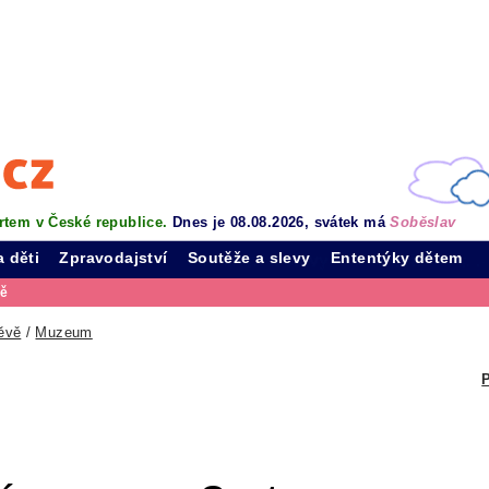
rtem v České republice.
Dnes je 08.08.2026, svátek má
Soběslav
a děti
Zpravodajství
Soutěže a slevy
Ententýky dětem
vě
ěvě
/
Muzeum
P