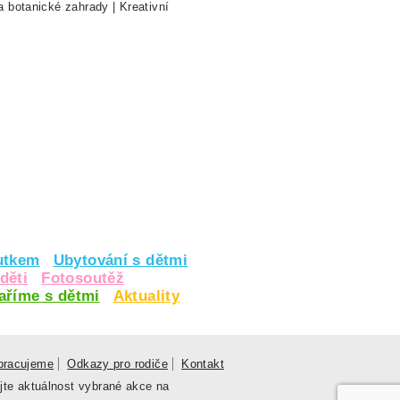
a botanické zahrady
|
Kreativní
utkem
Ubytování s dětmi
děti
Fotosoutěž
vaříme s dětmi
Aktuality
pracujeme
Odkazy pro rodiče
Kontakt
jte aktuálnost vybrané akce na