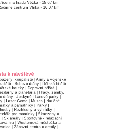
Zřícenina hradu Věžka
- 15,67 km
Rodinné centrum Vlnka
- 16,07 km
sta k návštěvě
bazény, koupaliště
|
Army a vojenské
ludiště
|
Bobové dráhy
|
Dětská hřiště
Dětské koutky
|
Dopravní hřiště
|
ězdárny a planetária
|
Hrady, zámky,
ne dráhy
|
Jeskyně
|
Lanové parky
|
hy
|
Laser Game
|
Muzea
|
Naučné
mátky a památníky
|
Parky
|
hodby
|
Rozhledny a vyhlídky
|
celáře pro maminky
|
Skanzeny a
y
|
Skiareály
|
Sportovně - relaxační
ková hra
|
Westernová městečka a
esnice
|
Zábavní centra a areály
|