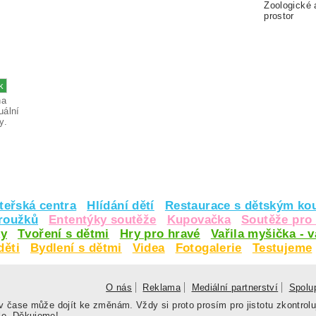
Zoologické 
prostor
na
uální
y.
teřská centra
Hlídání dětí
Restaurace s dětským ko
kroužků
Ententýky soutěže
Kupovačka
Soutěže pro 
y
Tvoření s dětmi
Hry pro hravé
Vařila myšička - 
děti
Bydlení s dětmi
Videa
Fotogalerie
Testujeme
O nás
Reklama
Mediální partnerství
Spolu
 čase může dojít ke změnám. Vždy si proto prosím pro jistotu zkontrolu
le. Děkujeme!