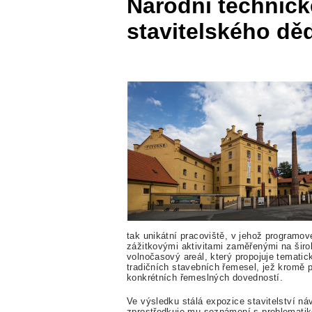
Národní technic
stavitelského děd
tak unikátní pracoviště, v jehož programo
zážitkovými aktivitami zaměřenými na širo
volnočasový areál, který propojuje temati
tradičních stavebních řemesel, jež kromě
konkrétních řemeslných dovedností.
Ve výsledku stálá expozice stavitelství n
zprostředkuje mu seznámení s problematiko