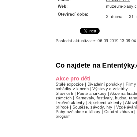
Web:
muzeum-plasy.c
Otevírací doba:
3. dubna — 31. 
Poslední aktualizace: 06.09.2019 13:08:04
Co najdete na Ententýky.
Akce pro děti
Stálé expozice
|
Divadelní pohádky
|
Filmy
pohádky v kinech
|
Výstavy a veletrhy
|
Slavnosti
|
Poutě a cirkusy
|
Akce na hrade
zámcích
|
Karnevaly, festivaly, hudba, tan
Tvořivé aktivity
|
Sportovní aktivity
|
Aktivi
přírodě
|
Soutěže, závody, hry
|
Vzděláván
Pobytové akce a tábory
|
Ostatní zábava
|
program