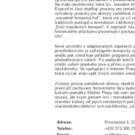
Na malé návštěvníky čeká tzv. stavební hři
Expoziční část doplňují prostory pro tema
vytvořeny prostory pro aktivity zaměřené n
„stavebně řemeslná huť“, která má za cíl 
tradičních postupů a dovedností zážitkový
„Dvůr stavebních řemesel“. V nejstarší čás
historického průzkumu prezentující postup
situ“.
Nové umístění v adaptovaných objektech z
prostřednictvím je zpřístupněn tematicky sp
areálu pak umožňuje pořádání programů pro
přednáškových sálech. Po padesáti letech 
vrátilo vaření plaského piva a přímo u pi
návštěvníky. Ve spolupráci s městem Plasy 
které se tak stalo opět živým místem umož
Zvolený princip památkové obnovy objektů
prvků při zachování historického rázu budov
kulturní památky Klášter Plasy tak není j
muzea, ale svým geniem loci i mimořádně 
stavební kultury od jejích románských počá
stavitelského dědictví své návštěvníky „učí
Adresa:
Pivovarská 5, 3
Telefon:
+420 373 300 7
Email:
csd@ntm.cz