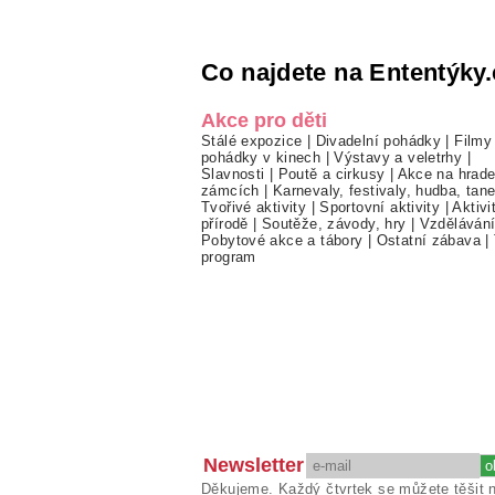
Co najdete na Ententýky.
Akce pro děti
Stálé expozice
|
Divadelní pohádky
|
Filmy
pohádky v kinech
|
Výstavy a veletrhy
|
Slavnosti
|
Poutě a cirkusy
|
Akce na hrade
zámcích
|
Karnevaly, festivaly, hudba, tan
Tvořivé aktivity
|
Sportovní aktivity
|
Aktivi
přírodě
|
Soutěže, závody, hry
|
Vzděláván
Pobytové akce a tábory
|
Ostatní zábava
|
program
Newsletter
Děkujeme. Každý čtvrtek se můžete těšit 