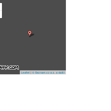
+
−
Leaflet
|
© Seznam.cz a.s. a další