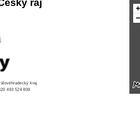
Český ráj
Královéhradecký kraj
420 493 524 809