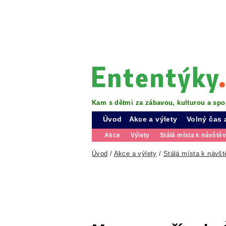
Kam s dětmi za zábavou, kulturou a spo
Úvod
Akce a výlety
Volný čas 
Akce
Výlety
Stálá místa k návště
Úvod
/
Akce a výlety
/
Stálá místa k návšt