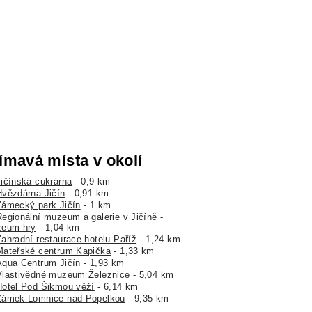
ímavá místa v okolí
Jičínská cukrárna
- 0,9 km
Hvězdárna Jičín
- 0,91 km
Zámecký park Jičín
- 1 km
Regionální muzeum a galerie v Jičíně -
eum hry
- 1,04 km
Zahradní restaurace hotelu Paříž
- 1,24 km
Mateřské centrum Kapička
- 1,33 km
Aqua Centrum Jičín
- 1,93 km
Vlastivědné muzeum Železnice
- 5,04 km
Hotel Pod Šikmou věží
- 6,14 km
Zámek Lomnice nad Popelkou
- 9,35 km