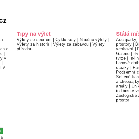
cz
Tipy na výlet
Stálá mí
 a
Výlety se sportem
|
Cyklotrasy
|
Naučné výlety
|
Aquaparky, 
Výlety za historií
|
Výlety za zábavou
|
Výlety
prostory
|
B
ch a
přírodou
venkovní
|
ec
|
Galerie
|
Hv
ty v
tvrze
|
In-li
í
|
Lanové drá
TV
stezky
|
Pa
Podzemní c
Sdílené kan
archeopark
areály
|
Úni
indiánské v
Zoologické 
prostor
na