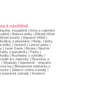
sta k návštěvě
bazény, koupaliště
|
Army a vojenské
ludiště
|
Bobové dráhy
|
Dětská hřiště
Dětské koutky
|
Dopravní hřiště
|
ězdárny a planetária
|
Hrady, zámky,
ne dráhy
|
Jeskyně
|
Lanové parky
|
hy
|
Laser Game
|
Muzea
|
Naučné
mátky a památníky
|
Parky
|
hodby
|
Rozhledny a vyhlídky
|
celáře pro maminky
|
Skanzeny a
y
|
Skiareály
|
Sportovně - relaxační
ková hra
|
Westernová městečka a
esnice
|
Zábavní centra a areály
|
a botanické zahrady
|
Kreativní