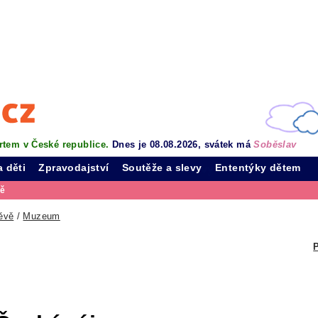
rtem v České republice.
Dnes je 08.08.2026, svátek má
Soběslav
a děti
Zpravodajství
Soutěže a slevy
Ententýky dětem
vě
ěvě
/
Muzeum
P