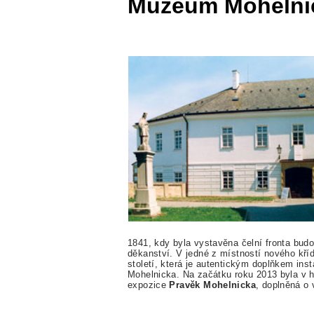
Muzeum Mohelni
1841, kdy byla vystavěna čelní fronta bu
děkanství. V jedné z místností nového kří
století, která je autentickým doplňkem in
Mohelnicka. Na začátku roku 2013 byla v h
expozice
Pravěk Mohelnicka
, doplněná o 