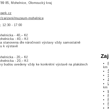
789 85, Mohelnice, Olomoucký kraj
perk.cz
/zarizeni/muzeum-mohelnice
0, 12:30 - 17:00
ohelnicka - 40,– Kč
helnicka - 40,– Kč
na stanovena dle náročnosti výstavy vždy samostatně
tu k výstavě
Zaj
ohelnicka - 20,– Kč
helnicka - 20,– Kč
evy budou uvedeny vždy ke konkrétní výstavě na plakátech
km
km