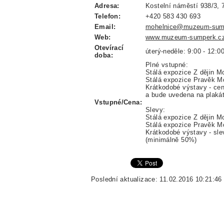
Adresa:
Kostelní náměstí 938/3, 
Telefon:
+420 583 430 693
Email:
mohelnice@muzeum-sum
Web:
www.muzeum-sumperk.cz
Otevírací
úterý-neděle: 9:00 - 12:0
doba:
Plné vstupné:
Stálá expozice Z dějin M
Stálá expozice Pravěk Mo
Krátkodobé výstavy - ce
a bude uvedena na plaká
Vstupné/Cena:
Slevy:
Stálá expozice Z dějin M
Stálá expozice Pravěk Mo
Krátkodobé výstavy - sl
(minimálně 50%)
Poslední aktualizace: 11.02.2016 10:21:46