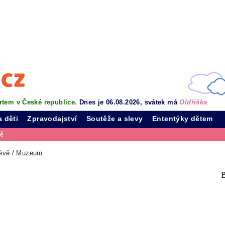
rtem v České republice.
Dnes je 06.08.2026, svátek má
Oldřiška
a děti
Zpravodajství
Soutěže a slevy
Ententýky dětem
vě
ěvě
/
Muzeum
P