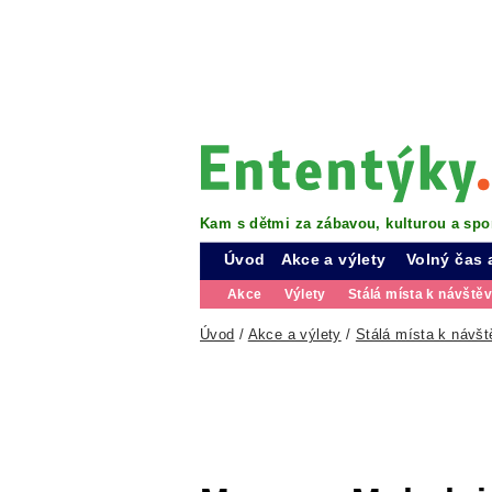
Kam s dětmi za zábavou, kulturou a spo
Úvod
Akce a výlety
Volný čas 
Akce
Výlety
Stálá místa k návště
Úvod
/
Akce a výlety
/
Stálá místa k návšt