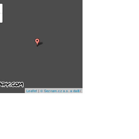
+
−
Leaflet
|
© Seznam.cz a.s. a další