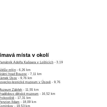
ímavá místa v okolí
Památník Adolfa Kašpara v Lošticích
- 3,19
Šiklův mlýn
- 6,26 km
Státní hrad Bouzov
- 7,11 km
Zámek Úsov
- 9,76 km
Lovecko-lesnické muzeum v Úsově
- 9,76
Muzeum Zábřeh
- 11,55 km
Pradědovo dětské muzeum
- 16,52 km
Prckoviště
- 17,31 km
Penzion Ildam
- 18,09 km
Komínkov
- 19,53 km