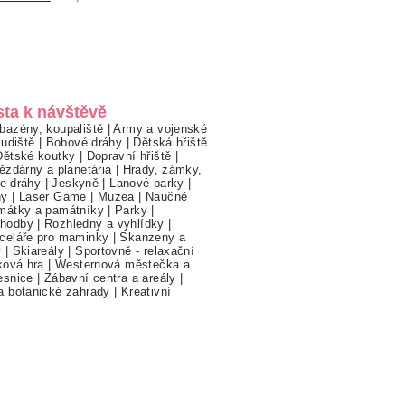
sta k návštěvě
bazény, koupaliště
|
Army a vojenské
ludiště
|
Bobové dráhy
|
Dětská hřiště
Dětské koutky
|
Dopravní hřiště
|
ězdárny a planetária
|
Hrady, zámky,
ne dráhy
|
Jeskyně
|
Lanové parky
|
hy
|
Laser Game
|
Muzea
|
Naučné
mátky a památníky
|
Parky
|
hodby
|
Rozhledny a vyhlídky
|
celáře pro maminky
|
Skanzeny a
y
|
Skiareály
|
Sportovně - relaxační
ková hra
|
Westernová městečka a
esnice
|
Zábavní centra a areály
|
a botanické zahrady
|
Kreativní