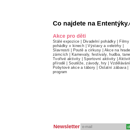
Co najdete na Ententýky.
Akce pro děti
Stálé expozice
|
Divadelní pohádky
|
Filmy
pohádky v kinech
|
Výstavy a veletrhy
|
Slavnosti
|
Poutě a cirkusy
|
Akce na hrade
zámcích
|
Karnevaly, festivaly, hudba, tan
Tvořivé aktivity
|
Sportovní aktivity
|
Aktivi
přírodě
|
Soutěže, závody, hry
|
Vzděláván
Pobytové akce a tábory
|
Ostatní zábava
|
program
Newsletter