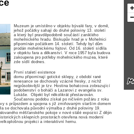
ce
Muzeum je umístěno v objektu bývalé fary, v domě,
jehož počátky sahají do druhé poloviny 13. století
a který byl pravděpodobně součástí zaniklého
mohelnického hradu. Biskupův hrad je v Mohelnici
připomínán počátkem 14. století. Tehdy byl dům
prodán mohelnickému fojtovi. Od 16. století sídlila
v objektu fara a děkanství. V roce 1957 byla budova
zakoupena pro potřeby mohelnického muzea, které
zde sídlí dodnes.
První staletí existence
domu připomínají gotické sklepy, z období rané
renesance se dochovaly vzácné fresky, z nichž
nejpůsobivější je tzv. Hostina bohatcova zobrazující
podobenství o boháči a Lazarovi z evangelia sv.
Lukáše. Objekt byl několikrát přestavován.
Současnou podobu získal po ničivém požáru z roku
dovy s průjezdem a spojena s již zmiňovaným starším domem
dla se dochovala původní výmalba z druhé poloviny 19.
stalovaného měšťanského pokoje v nové stálé expozici Z dějin
istorických sklepních prostorách otevřena nová moderní
velkoplošnou projekci a interaktivní hernu.