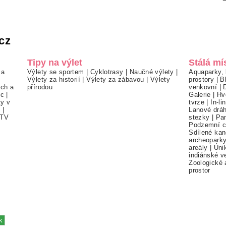
cz
Tipy na výlet
Stálá mí
 a
Výlety se sportem
|
Cyklotrasy
|
Naučné výlety
|
Aquaparky, 
Výlety za historií
|
Výlety za zábavou
|
Výlety
prostory
|
B
ch a
přírodou
venkovní
|
ec
|
Galerie
|
Hv
ty v
tvrze
|
In-li
í
|
Lanové drá
TV
stezky
|
Pa
Podzemní c
Sdílené kan
archeopark
areály
|
Úni
indiánské v
Zoologické 
prostor