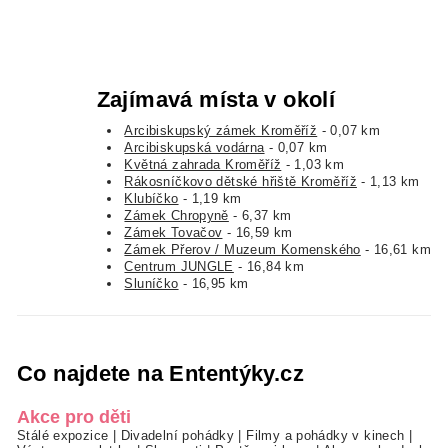
Zajímavá místa v okolí
Arcibiskupský zámek Kroměříž
- 0,07 km
Arcibiskupská vodárna
- 0,07 km
Květná zahrada Kroměříž
- 1,03 km
Rákosníčkovo dětské hřiště Kroměříž
- 1,13 km
Klubíčko
- 1,19 km
Zámek Chropyně
- 6,37 km
Zámek Tovačov
- 16,59 km
Zámek Přerov / Muzeum Komenského
- 16,61 km
Centrum JUNGLE
- 16,84 km
Sluníčko
- 16,95 km
Co najdete na Ententýky.cz
Akce pro děti
Stálé expozice
|
Divadelní pohádky
|
Filmy a pohádky v kinech
|