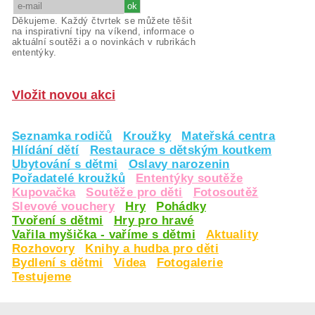
Děkujeme. Každý čtvrtek se můžete těšit
na inspirativní tipy na víkend, informace o
aktuální soutěži a o novinkách v rubrikách
ententýky.
Vložit novou akci
Seznamka rodičů
Kroužky
Mateřská centra
Hlídání dětí
Restaurace s dětským koutkem
Ubytování s dětmi
Oslavy narozenin
Pořadatelé kroužků
Ententýky soutěže
Kupovačka
Soutěže pro děti
Fotosoutěž
Slevové vouchery
Hry
Pohádky
Tvoření s dětmi
Hry pro hravé
Vařila myšička - vaříme s dětmi
Aktuality
Rozhovory
Knihy a hudba pro děti
Bydlení s dětmi
Videa
Fotogalerie
Testujeme