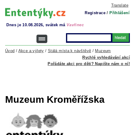
Translate
Registrace
/
Přihlášení
Dnes je 10.08.2026, svátek má
Vavřinec
Úvod
/
Akce a výlety
/
Stálá místa k návštěvě
/
Muzeum
Rychlé vyhledávání akcí
Pořádáte akci pro děti? Napište nám o ní!
Muzeum Kroměřížska