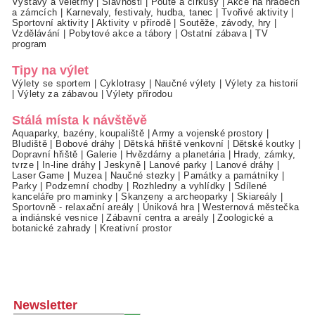
Výstavy a veletrhy
|
Slavnosti
|
Poutě a cirkusy
|
Akce na hradech
a zámcích
|
Karnevaly, festivaly, hudba, tanec
|
Tvořivé aktivity
|
Sportovní aktivity
|
Aktivity v přírodě
|
Soutěže, závody, hry
|
Vzdělávání
|
Pobytové akce a tábory
|
Ostatní zábava
|
TV
program
Tipy na výlet
Výlety se sportem
|
Cyklotrasy
|
Naučné výlety
|
Výlety za historií
|
Výlety za zábavou
|
Výlety přírodou
Stálá místa k návštěvě
Aquaparky, bazény, koupaliště
|
Army a vojenské prostory
|
Bludiště
|
Bobové dráhy
|
Dětská hřiště venkovní
|
Dětské koutky
|
Dopravní hřiště
|
Galerie
|
Hvězdárny a planetária
|
Hrady, zámky,
tvrze
|
In-line dráhy
|
Jeskyně
|
Lanové parky
|
Lanové dráhy
|
Laser Game
|
Muzea
|
Naučné stezky
|
Památky a památníky
|
Parky
|
Podzemní chodby
|
Rozhledny a vyhlídky
|
Sdílené
kanceláře pro maminky
|
Skanzeny a archeoparky
|
Skiareály
|
Sportovně - relaxační areály
|
Úniková hra
|
Westernová městečka
a indiánské vesnice
|
Zábavní centra a areály
|
Zoologické a
botanické zahrady
|
Kreativní prostor
Newsletter