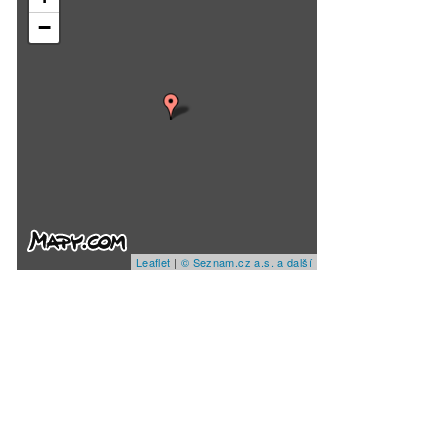
−
Leaflet
|
© Seznam.cz a.s. a další