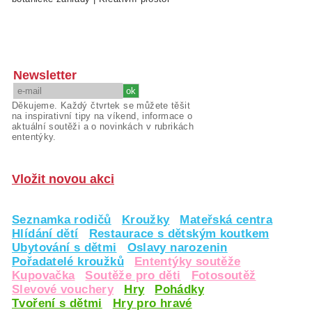
Newsletter
Děkujeme. Každý čtvrtek se můžete těšit
na inspirativní tipy na víkend, informace o
aktuální soutěži a o novinkách v rubrikách
ententýky.
Vložit novou akci
Seznamka rodičů
Kroužky
Mateřská centra
Hlídání dětí
Restaurace s dětským koutkem
Ubytování s dětmi
Oslavy narozenin
Pořadatelé kroužků
Ententýky soutěže
Kupovačka
Soutěže pro děti
Fotosoutěž
Slevové vouchery
Hry
Pohádky
Tvoření s dětmi
Hry pro hravé