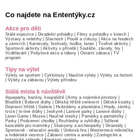
Co najdete na Ententýky.cz
Akce pro děti
Stálé expozice
|
Divadelní pohádky
|
Filmy a pohádky v kinech
|
Výstavy a veletrhy
|
Slavnosti
|
Poutě a cirkusy
|
Akce na hradech
a zámcích
|
Karnevaly, festivaly, hudba, tanec
|
Tvořivé aktivity
|
Sportovní aktivity
|
Aktivity v přírodě
|
Soutěže, závody, hry
|
Vzdělávání
|
Pobytové akce a tábory
|
Ostatní zábava
|
TV
program
Tipy na výlet
Výlety se sportem
|
Cyklotrasy
|
Naučné výlety
|
Výlety za historií
|
Výlety za zábavou
|
Výlety přírodou
Stálá místa k návštěvě
Aquaparky, bazény, koupaliště
|
Army a vojenské prostory
|
Bludiště
|
Bobové dráhy
|
Dětská hřiště venkovní
|
Dětské koutky
|
Dopravní hřiště
|
Galerie
|
Hvězdárny a planetária
|
Hrady, zámky,
tvrze
|
In-line dráhy
|
Jeskyně
|
Lanové parky
|
Lanové dráhy
|
Laser Game
|
Muzea
|
Naučné stezky
|
Památky a památníky
|
Parky
|
Podzemní chodby
|
Rozhledny a vyhlídky
|
Sdílené
kanceláře pro maminky
|
Skanzeny a archeoparky
|
Skiareály
|
Sportovně - relaxační areály
|
Úniková hra
|
Westernová městečka
a indiánské vesnice
|
Zábavní centra a areály
|
Zoologické a
botanické zahrady
|
Kreativní prostor