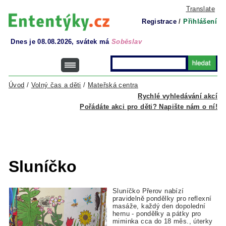
Translate
Registrace
/
Přihlášení
Dnes je 08.08.2026, svátek má
Soběslav
Úvod
/
Volný čas a děti
/
Mateřská centra
Rychlé vyhledávání akcí
Pořádáte akci pro děti? Napište nám o ní!
Sluníčko
Sluníčko Přerov nabízí
pravidelně pondělky pro reflexní
masáže, každý den dopolední
hernu - pondělky a pátky pro
miminka cca do 18 měs., úterky