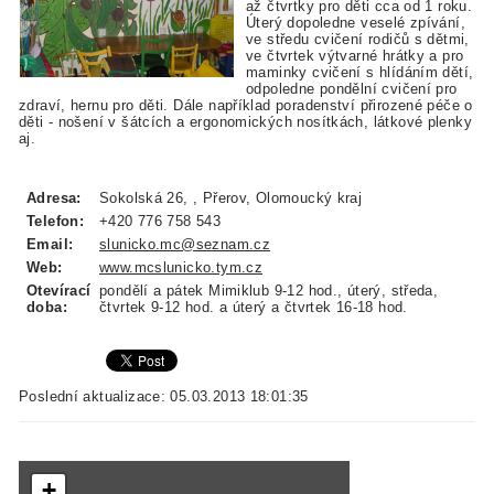
až čtvrtky pro děti cca od 1 roku.
Úterý dopoledne veselé zpívání,
ve středu cvičení rodičů s dětmi,
ve čtvrtek výtvarné hrátky a pro
maminky cvičení s hlídáním dětí,
odpoledne pondělní cvičení pro
zdraví, hernu pro děti. Dále například poradenství přirozené péče o
děti - nošení v šátcích a ergonomických nosítkách, látkové plenky
aj.
Adresa:
Sokolská 26, , Přerov, Olomoucký kraj
Telefon:
+420 776 758 543
Email:
slunicko.mc@seznam.cz
Web:
www.mcslunicko.tym.cz
Otevírací
pondělí a pátek Mimiklub 9-12 hod., úterý, středa,
doba:
čtvrtek 9-12 hod. a úterý a čtvrtek 16-18 hod.
Poslední aktualizace: 05.03.2013 18:01:35
+