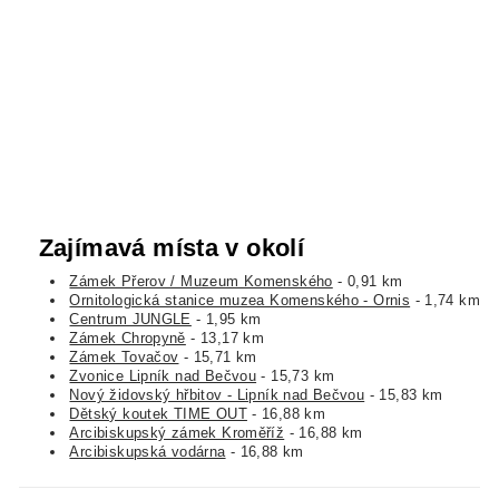
Zajímavá místa v okolí
Zámek Přerov / Muzeum Komenského
- 0,91 km
Ornitologická stanice muzea Komenského - Ornis
- 1,74 km
Centrum JUNGLE
- 1,95 km
Zámek Chropyně
- 13,17 km
Zámek Tovačov
- 15,71 km
Zvonice Lipník nad Bečvou
- 15,73 km
Nový židovský hřbitov - Lipník nad Bečvou
- 15,83 km
Dětský koutek TIME OUT
- 16,88 km
Arcibiskupský zámek Kroměříž
- 16,88 km
Arcibiskupská vodárna
- 16,88 km