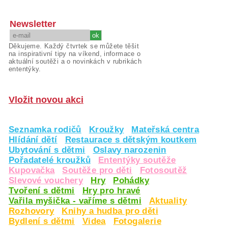
Newsletter
Děkujeme. Každý čtvrtek se můžete těšit
na inspirativní tipy na víkend, informace o
aktuální soutěži a o novinkách v rubrikách
ententýky.
Vložit novou akci
Seznamka rodičů
Kroužky
Mateřská centra
Hlídání dětí
Restaurace s dětským koutkem
Ubytování s dětmi
Oslavy narozenin
Pořadatelé kroužků
Ententýky soutěže
Kupovačka
Soutěže pro děti
Fotosoutěž
Slevové vouchery
Hry
Pohádky
Tvoření s dětmi
Hry pro hravé
Vařila myšička - vaříme s dětmi
Aktuality
Rozhovory
Knihy a hudba pro děti
Bydlení s dětmi
Videa
Fotogalerie