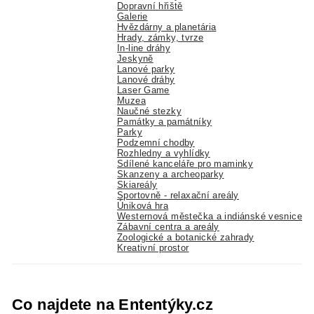
Dopravní hřiště
Galerie
Hvězdárny a planetária
Hrady, zámky, tvrze
In-line dráhy
Jeskyně
Lanové parky
Lanové dráhy
Laser Game
Muzea
Naučné stezky
Památky a památníky
Parky
Podzemní chodby
Rozhledny a vyhlídky
Sdílené kanceláře pro maminky
Skanzeny a archeoparky
Skiareály
Sportovně - relaxační areály
Úniková hra
Westernová městečka a indiánské vesnice
Zábavní centra a areály
Zoologické a botanické zahrady
Kreativní prostor
Co najdete na Ententýky.cz