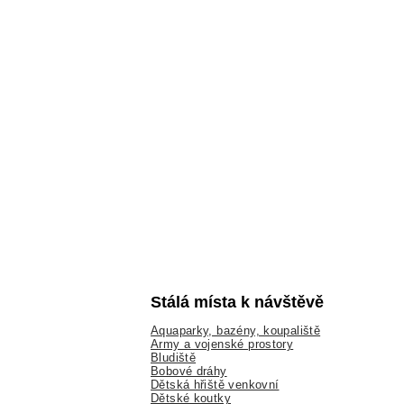
Stálá místa k návštěvě
Aquaparky, bazény, koupaliště
Army a vojenské prostory
Bludiště
Bobové dráhy
Dětská hřiště venkovní
Dětské koutky