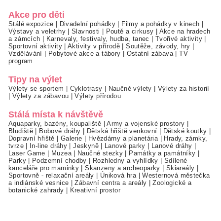
Akce pro děti
Stálé expozice
|
Divadelní pohádky
|
Filmy a pohádky v kinech
|
Výstavy a veletrhy
|
Slavnosti
|
Poutě a cirkusy
|
Akce na hradech
a zámcích
|
Karnevaly, festivaly, hudba, tanec
|
Tvořivé aktivity
|
Sportovní aktivity
|
Aktivity v přírodě
|
Soutěže, závody, hry
|
Vzdělávání
|
Pobytové akce a tábory
|
Ostatní zábava
|
TV
program
Tipy na výlet
Výlety se sportem
|
Cyklotrasy
|
Naučné výlety
|
Výlety za historií
|
Výlety za zábavou
|
Výlety přírodou
Stálá místa k návštěvě
Aquaparky, bazény, koupaliště
|
Army a vojenské prostory
|
Bludiště
|
Bobové dráhy
|
Dětská hřiště venkovní
|
Dětské koutky
|
Dopravní hřiště
|
Galerie
|
Hvězdárny a planetária
|
Hrady, zámky,
tvrze
|
In-line dráhy
|
Jeskyně
|
Lanové parky
|
Lanové dráhy
|
Laser Game
|
Muzea
|
Naučné stezky
|
Památky a památníky
|
Parky
|
Podzemní chodby
|
Rozhledny a vyhlídky
|
Sdílené
kanceláře pro maminky
|
Skanzeny a archeoparky
|
Skiareály
|
Sportovně - relaxační areály
|
Úniková hra
|
Westernová městečka
a indiánské vesnice
|
Zábavní centra a areály
|
Zoologické a
botanické zahrady
|
Kreativní prostor