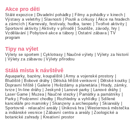
Akce pro děti
Stálé expozice
|
Divadelní pohádky
|
Filmy a pohádky v kinech
|
Výstavy a veletrhy
|
Slavnosti
|
Poutě a cirkusy
|
Akce na hradech
a zámcích
|
Karnevaly, festivaly, hudba, tanec
|
Tvořivé aktivity
|
Sportovní aktivity
|
Aktivity v přírodě
|
Soutěže, závody, hry
|
Vzdělávání
|
Pobytové akce a tábory
|
Ostatní zábava
|
TV
program
Tipy na výlet
Výlety se sportem
|
Cyklotrasy
|
Naučné výlety
|
Výlety za historií
|
Výlety za zábavou
|
Výlety přírodou
Stálá místa k návštěvě
Aquaparky, bazény, koupaliště
|
Army a vojenské prostory
|
Bludiště
|
Bobové dráhy
|
Dětská hřiště venkovní
|
Dětské koutky
|
Dopravní hřiště
|
Galerie
|
Hvězdárny a planetária
|
Hrady, zámky,
tvrze
|
In-line dráhy
|
Jeskyně
|
Lanové parky
|
Lanové dráhy
|
Laser Game
|
Muzea
|
Naučné stezky
|
Památky a památníky
|
Parky
|
Podzemní chodby
|
Rozhledny a vyhlídky
|
Sdílené
kanceláře pro maminky
|
Skanzeny a archeoparky
|
Skiareály
|
Sportovně - relaxační areály
|
Úniková hra
|
Westernová městečka
a indiánské vesnice
|
Zábavní centra a areály
|
Zoologické a
botanické zahrady
|
Kreativní prostor