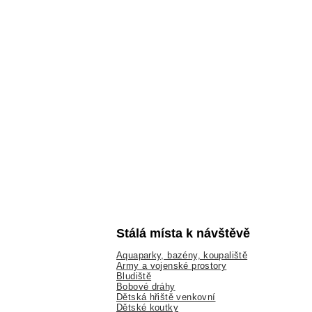
Stálá místa k návštěvě
Aquaparky, bazény, koupaliště
Army a vojenské prostory
Bludiště
Bobové dráhy
Dětská hřiště venkovní
Dětské koutky