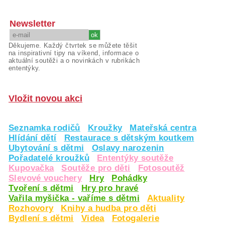
Newsletter
Děkujeme. Každý čtvrtek se můžete těšit
na inspirativní tipy na víkend, informace o
aktuální soutěži a o novinkách v rubrikách
ententýky.
Vložit novou akci
Seznamka rodičů
Kroužky
Mateřská centra
Hlídání dětí
Restaurace s dětským koutkem
Ubytování s dětmi
Oslavy narozenin
Pořadatelé kroužků
Ententýky soutěže
Kupovačka
Soutěže pro děti
Fotosoutěž
Slevové vouchery
Hry
Pohádky
Tvoření s dětmi
Hry pro hravé
Vařila myšička - vaříme s dětmi
Aktuality
Rozhovory
Knihy a hudba pro děti
Bydlení s dětmi
Videa
Fotogalerie