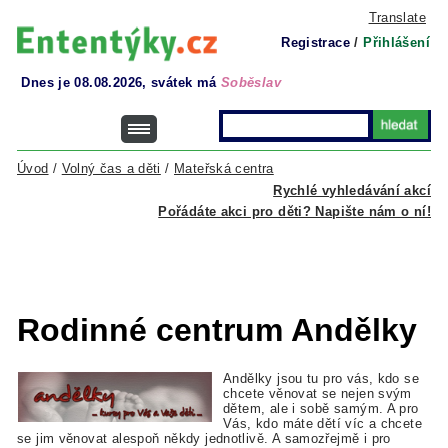
Translate
Registrace
/
Přihlášení
Dnes je 08.08.2026, svátek má
Soběslav
Úvod
/
Volný čas a děti
/
Mateřská centra
Rychlé vyhledávání akcí
Pořádáte akci pro děti? Napište nám o ní!
Rodinné centrum Andělky
Andělky jsou tu pro vás, kdo se
chcete věnovat se nejen svým
dětem, ale i sobě samým. A pro
Vás, kdo máte dětí víc a chcete
se jim věnovat alespoň někdy jednotlivě. A samozřejmě i pro