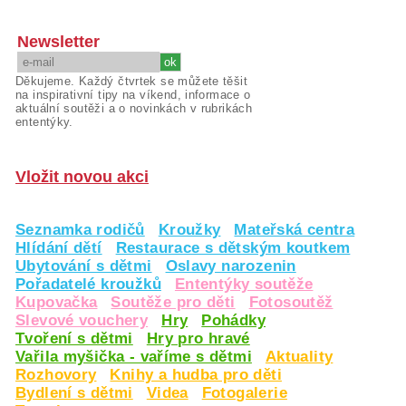
Newsletter
Děkujeme. Každý čtvrtek se můžete těšit
na inspirativní tipy na víkend, informace o
aktuální soutěži a o novinkách v rubrikách
ententýky.
Vložit novou akci
Seznamka rodičů
Kroužky
Mateřská centra
Hlídání dětí
Restaurace s dětským koutkem
Ubytování s dětmi
Oslavy narozenin
Pořadatelé kroužků
Ententýky soutěže
Kupovačka
Soutěže pro děti
Fotosoutěž
Slevové vouchery
Hry
Pohádky
Tvoření s dětmi
Hry pro hravé
Vařila myšička - vaříme s dětmi
Aktuality
Rozhovory
Knihy a hudba pro děti
Bydlení s dětmi
Videa
Fotogalerie