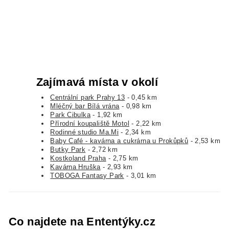
Zajímavá místa v okolí
Centrální park Prahy 13
- 0,45 km
Mléčný bar Bílá vrána
- 0,98 km
Park Cibulka
- 1,92 km
Přírodní koupaliště Motol
- 2,22 km
Rodinné studio Ma.Mi
- 2,34 km
Baby Café - kavárna a cukrárna u Prokůpků
- 2,53 km
Butky Park
- 2,72 km
Kostkoland Praha
- 2,75 km
Kavárna Hruška
- 2,93 km
TOBOGA Fantasy Park
- 3,01 km
Co najdete na Ententýky.cz