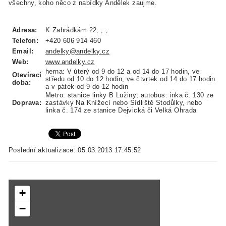
všechny, koho něco z nabídky Andělek zaujme.
Adresa:
K Zahrádkám 22, , ,
Telefon:
+420 606 914 460
Email:
andelky@andelky.cz
Web:
www.andelky.cz
herna: V úterý od 9 do 12 a od 14 do 17 hodin, ve
Otevírací
středu od 10 do 12 hodin, ve čtvrtek od 14 do 17 hodin
doba:
a v pátek od 9 do 12 hodin
Metro: stanice linky B Lužiny; autobus: inka č. 130 ze
Doprava:
zastávky Na Knížecí nebo Sídliště Stodůlky, nebo
linka č. 174 ze stanice Dejvická či Velká Ohrada
Poslední aktualizace: 05.03.2013 17:45:52
+
−