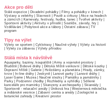
Akce pro děti
Stálé expozice
|
Divadelní pohádky
|
Filmy a pohádky v kinech
|
Výstavy a veletrhy
|
Slavnosti
|
Poutě a cirkusy
|
Akce na hradech
a zámcích
|
Karnevaly, festivaly, hudba, tanec
|
Tvořivé aktivity
|
Sportovní aktivity
|
Aktivity v přírodě
|
Soutěže, závody, hry
|
Vzdělávání
|
Pobytové akce a tábory
|
Ostatní zábava
|
TV
program
Tipy na výlet
Výlety se sportem
|
Cyklotrasy
|
Naučné výlety
|
Výlety za historií
|
Výlety za zábavou
|
Výlety přírodou
Stálá místa k návštěvě
Aquaparky, bazény, koupaliště
|
Army a vojenské prostory
|
Bludiště
|
Bobové dráhy
|
Dětská hřiště venkovní
|
Dětské koutky
|
Dopravní hřiště
|
Galerie
|
Hvězdárny a planetária
|
Hrady, zámky,
tvrze
|
In-line dráhy
|
Jeskyně
|
Lanové parky
|
Lanové dráhy
|
Laser Game
|
Muzea
|
Naučné stezky
|
Památky a památníky
|
Parky
|
Podzemní chodby
|
Rozhledny a vyhlídky
|
Sdílené
kanceláře pro maminky
|
Skanzeny a archeoparky
|
Skiareály
|
Sportovně - relaxační areály
|
Úniková hra
|
Westernová městečka
a indiánské vesnice
|
Zábavní centra a areály
|
Zoologické a
botanické zahrady
|
Kreativní prostor