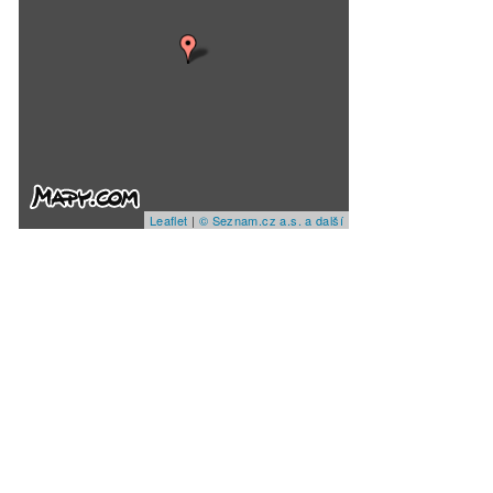
Leaflet
|
© Seznam.cz a.s. a další