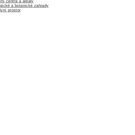
ní centra a areály
gické a botanické zahrady
ivní prostor