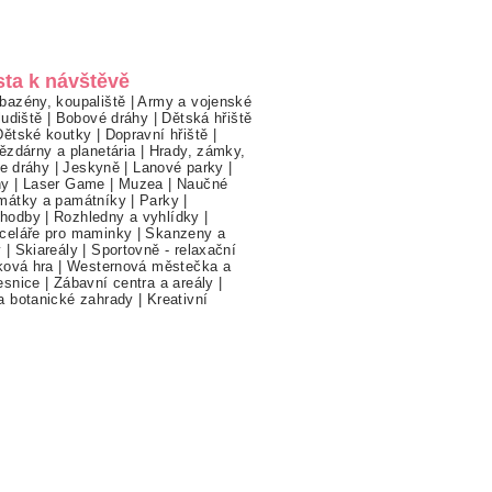
sta k návštěvě
bazény, koupaliště
|
Army a vojenské
ludiště
|
Bobové dráhy
|
Dětská hřiště
Dětské koutky
|
Dopravní hřiště
|
ězdárny a planetária
|
Hrady, zámky,
ne dráhy
|
Jeskyně
|
Lanové parky
|
hy
|
Laser Game
|
Muzea
|
Naučné
mátky a památníky
|
Parky
|
hodby
|
Rozhledny a vyhlídky
|
celáře pro maminky
|
Skanzeny a
y
|
Skiareály
|
Sportovně - relaxační
ková hra
|
Westernová městečka a
esnice
|
Zábavní centra a areály
|
a botanické zahrady
|
Kreativní