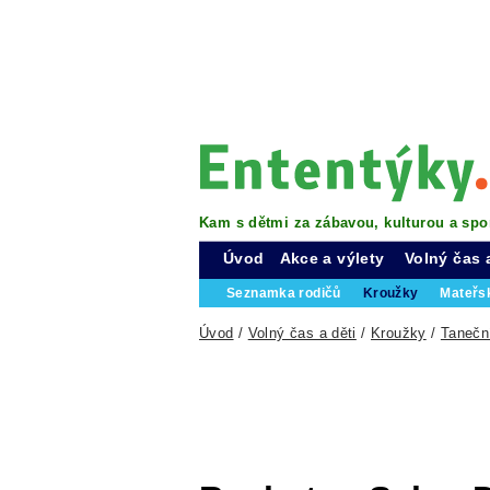
Kam s dětmi za zábavou, kulturou a spo
Úvod
Akce a výlety
Volný čas 
Seznamka rodičů
Kroužky
Mateřs
Úvod
/
Volný čas a děti
/
Kroužky
/
Tanečn