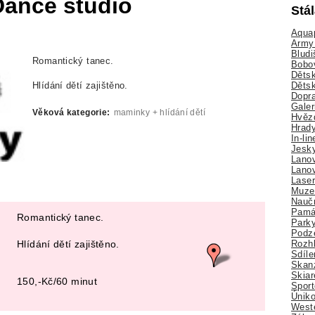
Dance studio
Stá
Aquap
Army 
Bludi
Romantický tanec.
Bobo
Dětsk
Děts
Hlídání dětí zajištěno.
Dopra
Galer
Věková kategorie:
maminky + hlídání dětí
Hvězd
Hrady
In-li
Jesk
Lano
Lano
Lase
Muze
Nauč
Pamá
Romantický tanec.
Park
Podz
Hlídání dětí zajištěno.
Rozhl
Sdíle
Skan
Skiar
150,-Kč/60 minut
Sport
Úniko
Weste