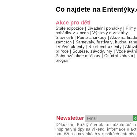
Co najdete na Ententýky.
Akce pro děti
Stálé expozice
|
Divadelní pohádky
|
Filmy
pohádky v kinech
|
Výstavy a veletrhy
|
Slavnosti
|
Poutě a cirkusy
|
Akce na hrade
zámcích
|
Karnevaly, festivaly, hudba, tan
Tvořivé aktivity
|
Sportovní aktivity
|
Aktivi
přírodě
|
Soutěže, závody, hry
|
Vzděláván
Pobytové akce a tábory
|
Ostatní zábava
|
program
Newsletter
Děkujeme. Každý čtvrtek se můžete těšit 
inspirativní tipy na víkend, informace o akt
soutěži a o novinkách v rubrikách ententýk