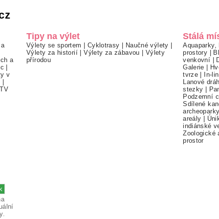
cz
Tipy na výlet
Stálá mí
 a
Výlety se sportem
|
Cyklotrasy
|
Naučné výlety
|
Aquaparky, 
Výlety za historií
|
Výlety za zábavou
|
Výlety
prostory
|
B
ch a
přírodou
venkovní
|
ec
|
Galerie
|
Hv
ty v
tvrze
|
In-li
í
|
Lanové drá
TV
stezky
|
Pa
Podzemní c
Sdílené kan
archeopark
areály
|
Úni
indiánské v
Zoologické 
prostor
na
uální
y.