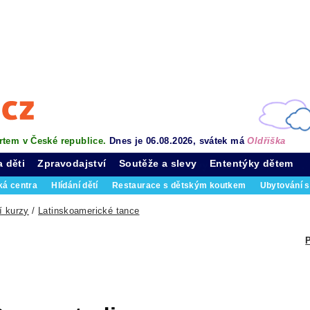
rtem v České republice.
Dnes je 06.08.2026, svátek má
Oldřiška
a děti
Zpravodajství
Soutěže a slevy
Ententýky dětem
ká centra
Hlídání dětí
Restaurace s dětským koutkem
Ubytování s
í kurzy
/
Latinskoamerické tance
P