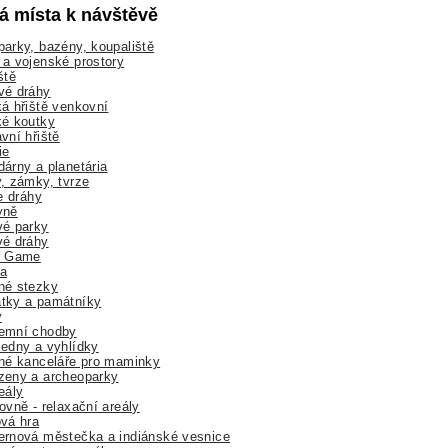
lá místa k návštěvě
arky, bazény, koupaliště
a vojenské prostory
ště
vé dráhy
á hřiště venkovní
ké koutky
vní hřiště
ie
árny a planetária
, zámky, tvrze
ne dráhy
yně
vé parky
vé dráhy
r Game
a
né stezky
tky a památníky
y
emní chodby
edny a vyhlídky
né kanceláře pro maminky
zeny a archeoparky
eály
ovně - relaxační areály
vá hra
rnová městečka a indiánské vesnice