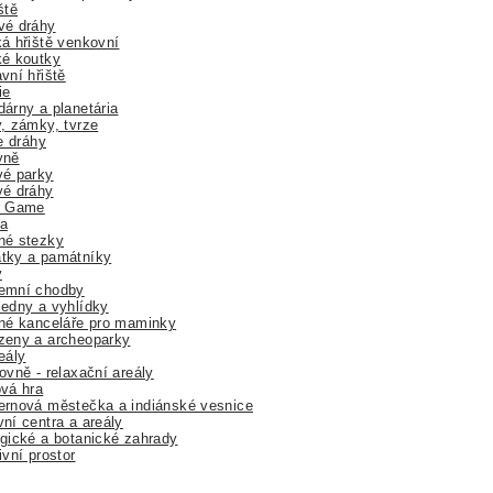
ště
vé dráhy
á hřiště venkovní
ké koutky
vní hřiště
ie
árny a planetária
, zámky, tvrze
ne dráhy
yně
vé parky
vé dráhy
r Game
a
né stezky
tky a památníky
y
emní chodby
edny a vyhlídky
né kanceláře pro maminky
zeny a archeoparky
eály
ovně - relaxační areály
vá hra
rnová městečka a indiánské vesnice
ní centra a areály
gické a botanické zahrady
ivní prostor