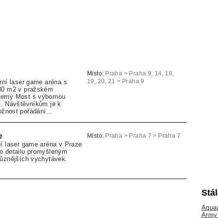
Místo:
Praha > Praha 9, 14, 18,
rní laser game aréna s
19, 20, 21 > Praha 9
580 m2 v pražském
erný Most s výbornou
í. Návštěvníkům je k
ožnost pořádání...
e
Místo:
Praha > Praha 7 > Praha 7
ní laser game aréna v Praze
o detailu promyšleným
různějších vychytávek.
Stá
Aquap
Army 