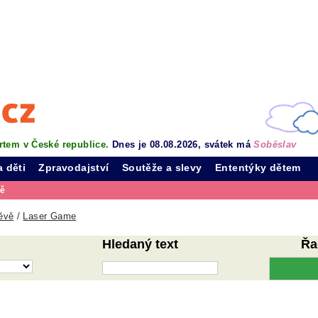
rtem v České republice.
Dnes je 08.08.2026, svátek má
Soběslav
a děti
Zpravodajství
Soutěže a slevy
Ententýky dětem
vě
ěvě
/
Laser Game
Hledaný text
Řa