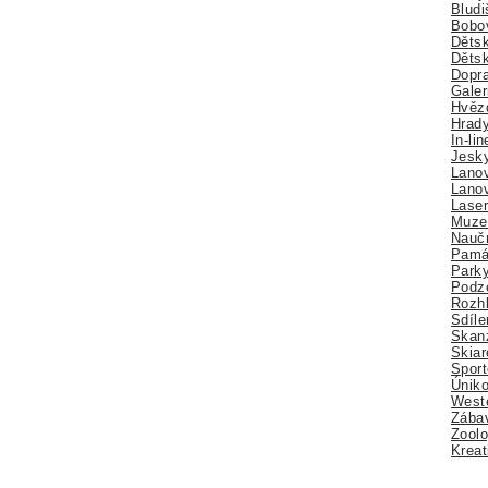
Bludi
Bobo
Dětsk
Děts
Dopra
Galer
Hvězd
Hrady
In-li
Jesk
Lano
Lano
Lase
Muze
Nauč
Pamá
Park
Podz
Rozhl
Sdíle
Skan
Skiar
Sport
Úniko
Weste
Zábav
Zoolo
Kreat