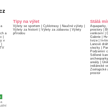
cz
Tipy na výlet
Stálá mí
 a
Výlety se sportem
|
Cyklotrasy
|
Naučné výlety
|
Aquaparky, 
Výlety za historií
|
Výlety za zábavou
|
Výlety
prostory
|
B
ch a
přírodou
venkovní
|
ec
|
Galerie
|
Hv
ty v
tvrze
|
In-li
í
|
Lanové drá
TV
stezky
|
Pa
Podzemní c
Sdílené kan
archeopark
areály
|
Úni
indiánské v
Zoologické 
prostor
na
uální