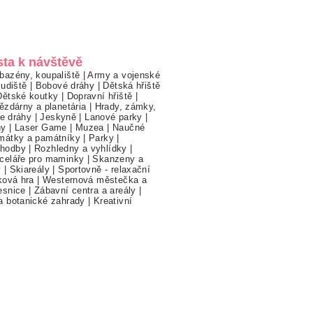
sta k návštěvě
bazény, koupaliště
|
Army a vojenské
ludiště
|
Bobové dráhy
|
Dětská hřiště
Dětské koutky
|
Dopravní hřiště
|
ězdárny a planetária
|
Hrady, zámky,
ne dráhy
|
Jeskyně
|
Lanové parky
|
hy
|
Laser Game
|
Muzea
|
Naučné
mátky a památníky
|
Parky
|
hodby
|
Rozhledny a vyhlídky
|
celáře pro maminky
|
Skanzeny a
y
|
Skiareály
|
Sportovně - relaxační
ková hra
|
Westernová městečka a
esnice
|
Zábavní centra a areály
|
a botanické zahrady
|
Kreativní