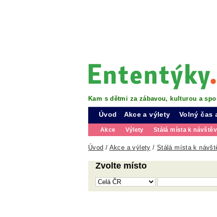
Kam s dětmi za zábavou, kulturou a spo
Úvod
Akce a výlety
Volný čas 
Akce
Výlety
Stálá místa k návště
Úvod
/
Akce a výlety
/
Stálá místa k návšt
Zvolte místo