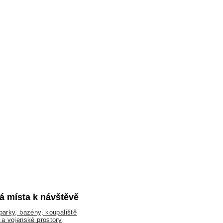
lá místa k návštěvě
arky, bazény, koupaliště
a vojenské prostory