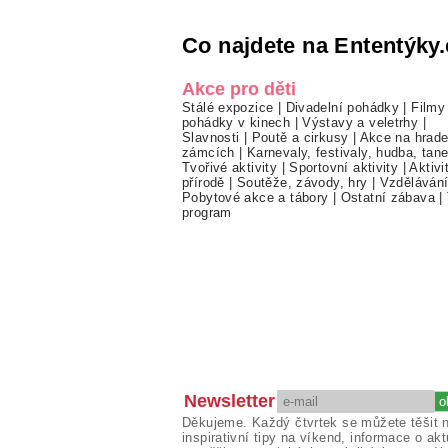
Co najdete na Ententýky.
Akce pro děti
Stálé expozice
|
Divadelní pohádky
|
Filmy
pohádky v kinech
|
Výstavy a veletrhy
|
Slavnosti
|
Poutě a cirkusy
|
Akce na hrade
zámcích
|
Karnevaly, festivaly, hudba, tan
Tvořivé aktivity
|
Sportovní aktivity
|
Aktivi
přírodě
|
Soutěže, závody, hry
|
Vzděláván
Pobytové akce a tábory
|
Ostatní zábava
|
program
Newsletter
Děkujeme. Každý čtvrtek se můžete těšit 
inspirativní tipy na víkend, informace o akt