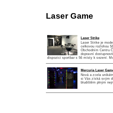
Laser Game
Laser Strike
Laser Strike je mode
celkovou rozlohou 
Obchodním Centru Č
dopravní dostupnost
dispozici sportbar s 56 místy k sezení. M
Mercuria Laser Gam
Nová a zcela unikát
si Vás získá svým d
bludištěm plným nej