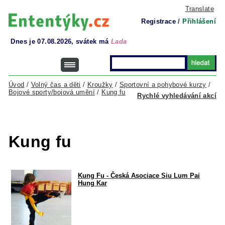
Translate
Registrace
/
Přihlášení
Dnes je 07.08.2026, svátek má
Lada
Úvod
/
Volný čas a děti
/
Kroužky
/
Sportovní a pohybové kurzy
/
Bojové sporty/bojová umění
/
Kung fu
Rychlé vyhledávání akcí
Kung fu
Kung Fu - Česká Asociace Siu Lum Pai
Hung Kar