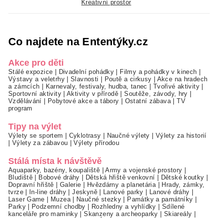
Kreativní prostor
Co najdete na Ententýky.cz
Akce pro děti
Stálé expozice
|
Divadelní pohádky
|
Filmy a pohádky v kinech
|
Výstavy a veletrhy
|
Slavnosti
|
Poutě a cirkusy
|
Akce na hradech
a zámcích
|
Karnevaly, festivaly, hudba, tanec
|
Tvořivé aktivity
|
Sportovní aktivity
|
Aktivity v přírodě
|
Soutěže, závody, hry
|
Vzdělávání
|
Pobytové akce a tábory
|
Ostatní zábava
|
TV
program
Tipy na výlet
Výlety se sportem
|
Cyklotrasy
|
Naučné výlety
|
Výlety za historií
|
Výlety za zábavou
|
Výlety přírodou
Stálá místa k návštěvě
Aquaparky, bazény, koupaliště
|
Army a vojenské prostory
|
Bludiště
|
Bobové dráhy
|
Dětská hřiště venkovní
|
Dětské koutky
|
Dopravní hřiště
|
Galerie
|
Hvězdárny a planetária
|
Hrady, zámky,
tvrze
|
In-line dráhy
|
Jeskyně
|
Lanové parky
|
Lanové dráhy
|
Laser Game
|
Muzea
|
Naučné stezky
|
Památky a památníky
|
Parky
|
Podzemní chodby
|
Rozhledny a vyhlídky
|
Sdílené
kanceláře pro maminky
|
Skanzeny a archeoparky
|
Skiareály
|