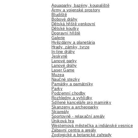
Aquaparky, bazény, koupaliště
Army a vojenské prostory
Bludiště
Bobové dráhy
Dětská hřiště venkovní
Dětské koutky
Dopravní hřiště
Galerie
Hvězdárny a planetária
Hrady, zámky, tvrze
In-line dráhy
Jeskyně
Lanové parky
Lanové dráhy
Laser Game
Muzea
Naučné stezky
Památky a památníky
Parky
Podzemní chodby
Rozhledny a vyhlídky
Sdílené kanceláře pro maminky
Skanzeny a archeoparky
Skiareály
Sportovně - relaxační areály
Úniková hra
Westernová městečka a indiánské vesnice
Zábavní centra a areály
Zoologické a botanické zahrady