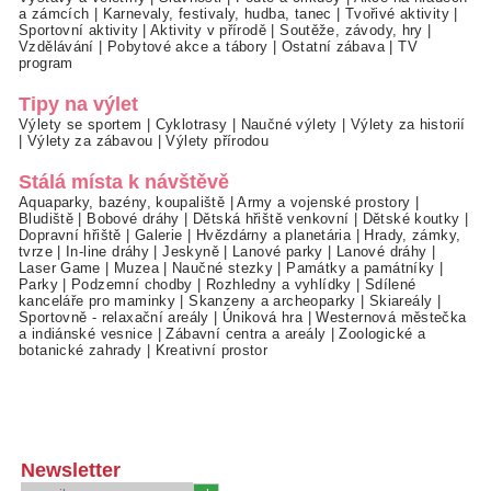
a zámcích
|
Karnevaly, festivaly, hudba, tanec
|
Tvořivé aktivity
|
Sportovní aktivity
|
Aktivity v přírodě
|
Soutěže, závody, hry
|
Vzdělávání
|
Pobytové akce a tábory
|
Ostatní zábava
|
TV
program
Tipy na výlet
Výlety se sportem
|
Cyklotrasy
|
Naučné výlety
|
Výlety za historií
|
Výlety za zábavou
|
Výlety přírodou
Stálá místa k návštěvě
Aquaparky, bazény, koupaliště
|
Army a vojenské prostory
|
Bludiště
|
Bobové dráhy
|
Dětská hřiště venkovní
|
Dětské koutky
|
Dopravní hřiště
|
Galerie
|
Hvězdárny a planetária
|
Hrady, zámky,
tvrze
|
In-line dráhy
|
Jeskyně
|
Lanové parky
|
Lanové dráhy
|
Laser Game
|
Muzea
|
Naučné stezky
|
Památky a památníky
|
Parky
|
Podzemní chodby
|
Rozhledny a vyhlídky
|
Sdílené
kanceláře pro maminky
|
Skanzeny a archeoparky
|
Skiareály
|
Sportovně - relaxační areály
|
Úniková hra
|
Westernová městečka
a indiánské vesnice
|
Zábavní centra a areály
|
Zoologické a
botanické zahrady
|
Kreativní prostor
Newsletter