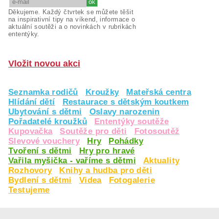
Děkujeme. Každý čtvrtek se můžete těšit
na inspirativní tipy na víkend, informace o
aktuální soutěži a o novinkách v rubrikách
ententýky.
Vložit novou akci
Seznamka rodičů
Kroužky
Mateřská centra
Hlídání dětí
Restaurace s dětským koutkem
Ubytování s dětmi
Oslavy narozenin
Pořadatelé kroužků
Ententýky soutěže
Kupovačka
Soutěže pro děti
Fotosoutěž
Slevové vouchery
Hry
Pohádky
Tvoření s dětmi
Hry pro hravé
Vařila myšička - vaříme s dětmi
Aktuality
Rozhovory
Knihy a hudba pro děti
Bydlení s dětmi
Videa
Fotogalerie
Testujeme