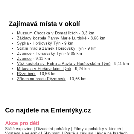
Zajímavá místa v okolí
Muzeum Chodska v Domažlicích
- 0,3 km
Základy kostela Panny Marie Lurdské
- 8,66 km
Sýpka - Horšovský Týn
- 9 km
Státní hrad a zámek Horšovský Týn
- 9 km
Zvonice - Horšovský Týn
- 9,05 km
Zvonice
- 9,11 km
Věž kostela sv. Petra a Pavla v Horšovském Týně
- 9,11 km
Míčovna v Horšovském Týně
- 9,24 km
Rýzmberk
- 10,56 km
Zřícenina hradu Rýzmberk
- 10,56 km
Co najdete na Ententýky.cz
Akce pro děti
Stálé expozice
|
Divadelní pohádky
|
Filmy a pohádky v kinech
|
Výstavy a veletrhy
|
Slavnosti
|
Poutě a cirkusy
|
Akce na hradech