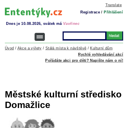
Translate
Registrace
/
Přihlášení
Dnes je 10.08.2026, svátek má
Vavřinec
Úvod
/
Akce a výlety
/
Stálá místa k návštěvě
/
Kulturní dům
Rychlé vyhledávání akcí
Pořádáte akci pro děti? Napište nám o ní!
Městské kulturní středisko
Domažlice