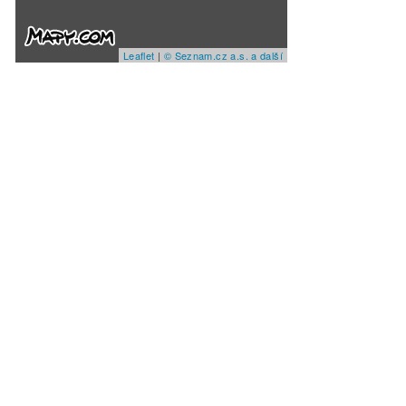
Leaflet
|
© Seznam.cz a.s. a další