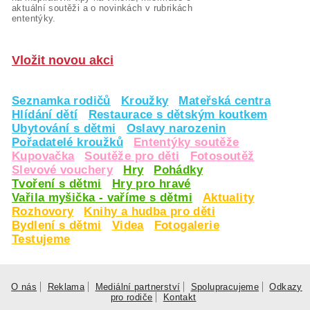
aktuální soutěži a o novinkách v rubrikách
ententýky.
Vložit novou akci
Seznamka rodičů
Kroužky
Mateřská centra
Hlídání dětí
Restaurace s dětským koutkem
Ubytování s dětmi
Oslavy narozenin
Pořadatelé kroužků
Ententýky soutěže
Kupovačka
Soutěže pro děti
Fotosoutěž
Slevové vouchery
Hry
Pohádky
Tvoření s dětmi
Hry pro hravé
Vařila myšička - vaříme s dětmi
Aktuality
Rozhovory
Knihy a hudba pro děti
Bydlení s dětmi
Videa
Fotogalerie
Testujeme
O nás
Reklama
Mediální partnerství
Spolupracujeme
Odkazy
pro rodiče
Kontakt