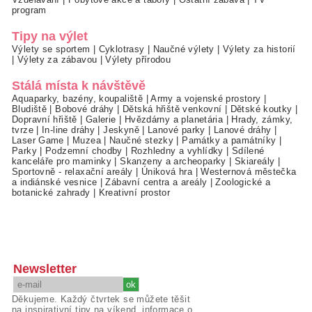
program
Tipy na výlet
Výlety se sportem
|
Cyklotrasy
|
Naučné výlety
|
Výlety za historií
|
Výlety za zábavou
|
Výlety přírodou
Stálá místa k návštěvě
Aquaparky, bazény, koupaliště
|
Army a vojenské prostory
|
Bludiště
|
Bobové dráhy
|
Dětská hřiště venkovní
|
Dětské koutky
|
Dopravní hřiště
|
Galerie
|
Hvězdárny a planetária
|
Hrady, zámky,
tvrze
|
In-line dráhy
|
Jeskyně
|
Lanové parky
|
Lanové dráhy
|
Laser Game
|
Muzea
|
Naučné stezky
|
Památky a památníky
|
Parky
|
Podzemní chodby
|
Rozhledny a vyhlídky
|
Sdílené
kanceláře pro maminky
|
Skanzeny a archeoparky
|
Skiareály
|
Sportovně - relaxační areály
|
Úniková hra
|
Westernová městečka
a indiánské vesnice
|
Zábavní centra a areály
|
Zoologické a
botanické zahrady
|
Kreativní prostor
Newsletter
Děkujeme. Každý čtvrtek se můžete těšit
na inspirativní tipy na víkend, informace o