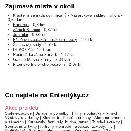
Zajímavá místa v okolí
Klášterní zahrada dominikánů - Masarykova základní škola
-
0,62 km
Barvínek
- 0,8 km
Zámek Křimice
- 0,87 km
Jablíčko
- 0,88 km
Příběhy dvoutaktů - muzeum Lobzy
- 1,26 km
Štruncovy sady
- 1,79 km
DEPO2015
- 1,81 km
Rodinná kavárna ZanZík
- 1,97 km
Galerie Masné krámy
- 2,04 km
Plzeňské historické podzemí
- 2,07 km
Co najdete na Ententýky.cz
Akce pro děti
Stálé expozice
|
Divadelní pohádky
|
Filmy a pohádky v kinech
|
Výstavy a veletrhy
|
Slavnosti
|
Poutě a cirkusy
|
Akce na hradech
a zámcích
|
Karnevaly, festivaly, hudba, tanec
|
Tvořivé aktivity
|
Sportovní aktivity
|
Aktivity v přírodě
|
Soutěže, závody, hry
|
Vzdělávání
|
Pobytové akce a tábory
|
Ostatní zábava
|
TV