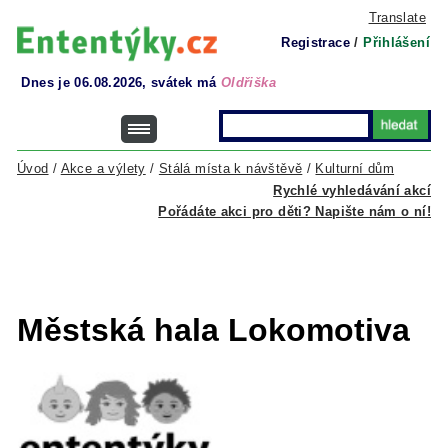
Translate
Registrace
/
Přihlášení
Dnes je 06.08.2026, svátek má
Oldřiška
Úvod
/
Akce a výlety
/
Stálá místa k návštěvě
/
Kulturní dům
Rychlé vyhledávání akcí
Pořádáte akci pro děti? Napište nám o ní!
Městská hala Lokomotiva