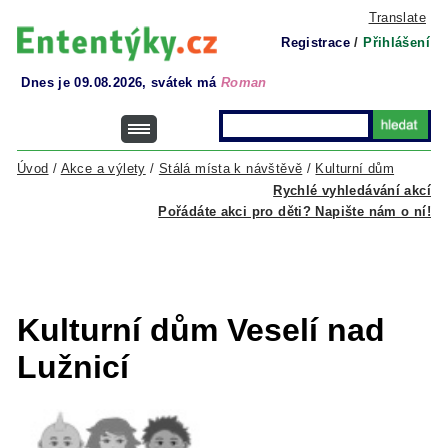
Translate
Registrace
/
Přihlášení
Dnes je 09.08.2026, svátek má
Roman
Úvod
/
Akce a výlety
/
Stálá místa k návštěvě
/
Kulturní dům
Rychlé vyhledávání akcí
Pořádáte akci pro děti? Napište nám o ní!
Kulturní dům Veselí nad
Lužnicí