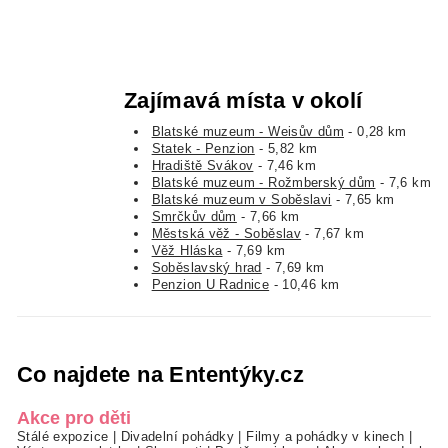
Zajímavá místa v okolí
Blatské muzeum - Weisův dům
- 0,28 km
Statek - Penzion
- 5,82 km
Hradiště Svákov
- 7,46 km
Blatské muzeum - Rožmberský dům
- 7,6 km
Blatské muzeum v Soběslavi
- 7,65 km
Smrčkův dům
- 7,66 km
Městská věž - Soběslav
- 7,67 km
Věž Hláska
- 7,69 km
Soběslavský hrad
- 7,69 km
Penzion U Radnice
- 10,46 km
Co najdete na Ententýky.cz
Akce pro děti
Stálé expozice
|
Divadelní pohádky
|
Filmy a pohádky v kinech
|