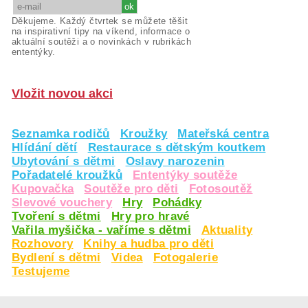
Děkujeme. Každý čtvrtek se můžete těšit
na inspirativní tipy na víkend, informace o
aktuální soutěži a o novinkách v rubrikách
ententýky.
Vložit novou akci
Seznamka rodičů
Kroužky
Mateřská centra
Hlídání dětí
Restaurace s dětským koutkem
Ubytování s dětmi
Oslavy narozenin
Pořadatelé kroužků
Ententýky soutěže
Kupovačka
Soutěže pro děti
Fotosoutěž
Slevové vouchery
Hry
Pohádky
Tvoření s dětmi
Hry pro hravé
Vařila myšička - vaříme s dětmi
Aktuality
Rozhovory
Knihy a hudba pro děti
Bydlení s dětmi
Videa
Fotogalerie
Testujeme