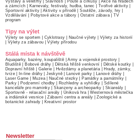
Výstavy a veletrhy
|
Slavnosti
|
Poutě a cirkusy
|
Akce na hradech
a zámcích
|
Karnevaly, festivaly, hudba, tanec
|
Tvořivé aktivity
|
Sportovní aktivity
|
Aktivity v přírodě
|
Soutěže, závody, hry
|
Vzdělávání
|
Pobytové akce a tábory
|
Ostatní zábava
|
TV
program
Tipy na výlet
Výlety se sportem
|
Cyklotrasy
|
Naučné výlety
|
Výlety za historií
|
Výlety za zábavou
|
Výlety přírodou
Stálá místa k návštěvě
Aquaparky, bazény, koupaliště
|
Army a vojenské prostory
|
Bludiště
|
Bobové dráhy
|
Dětská hřiště venkovní
|
Dětské koutky
|
Dopravní hřiště
|
Galerie
|
Hvězdárny a planetária
|
Hrady, zámky,
tvrze
|
In-line dráhy
|
Jeskyně
|
Lanové parky
|
Lanové dráhy
|
Laser Game
|
Muzea
|
Naučné stezky
|
Památky a památníky
|
Parky
|
Podzemní chodby
|
Rozhledny a vyhlídky
|
Sdílené
kanceláře pro maminky
|
Skanzeny a archeoparky
|
Skiareály
|
Sportovně - relaxační areály
|
Úniková hra
|
Westernová městečka
a indiánské vesnice
|
Zábavní centra a areály
|
Zoologické a
botanické zahrady
|
Kreativní prostor
Newsletter