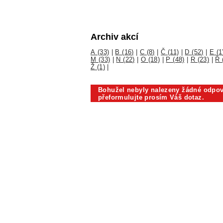
Archiv akcí
A (33)
|
B (16)
|
C (8)
|
Č (11)
|
D (52)
|
E (1
M (33)
|
N (22)
|
O (18)
|
P (48)
|
R (23)
|
Ř 
Ž (1)
|
Bohužel nebyly nalezeny žádné odpov
přeformulujte prosím Váš dotaz.