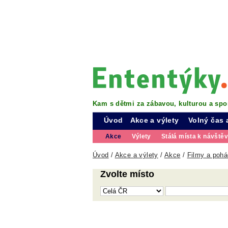
Kam s dětmi za zábavou, kulturou a spo
Úvod
Akce a výlety
Volný čas 
Akce
Výlety
Stálá místa k návště
Úvod
/
Akce a výlety
/
Akce
/
Filmy a pohá
Zvolte místo