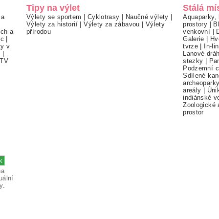
Tipy na výlet
Stálá mí
 a
Výlety se sportem
|
Cyklotrasy
|
Naučné výlety
|
Aquaparky, 
Výlety za historií
|
Výlety za zábavou
|
Výlety
prostory
|
B
ch a
přírodou
venkovní
|
ec
|
Galerie
|
Hv
ty v
tvrze
|
In-li
í
|
Lanové drá
TV
stezky
|
Pa
Podzemní c
Sdílené kan
archeopark
areály
|
Úni
indiánské v
Zoologické 
prostor
na
uální
y.