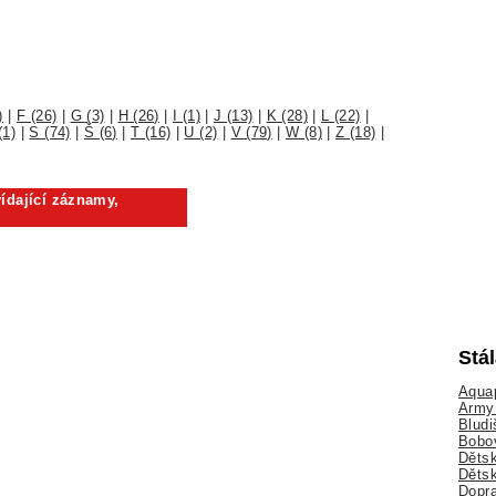
)
|
F (26)
|
G (3)
|
H (26)
|
I (1)
|
J (13)
|
K (28)
|
L (22)
|
(1)
|
S (74)
|
Š (6)
|
T (16)
|
U (2)
|
V (79)
|
W (8)
|
Z (18)
|
ídající záznamy,
Stá
Aquap
Army 
Bludi
Bobo
Dětsk
Děts
Dopra