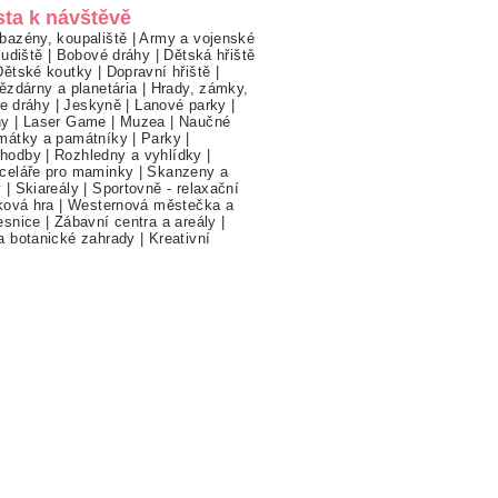
sta k návštěvě
bazény, koupaliště
|
Army a vojenské
ludiště
|
Bobové dráhy
|
Dětská hřiště
Dětské koutky
|
Dopravní hřiště
|
ězdárny a planetária
|
Hrady, zámky,
ne dráhy
|
Jeskyně
|
Lanové parky
|
hy
|
Laser Game
|
Muzea
|
Naučné
mátky a památníky
|
Parky
|
hodby
|
Rozhledny a vyhlídky
|
celáře pro maminky
|
Skanzeny a
y
|
Skiareály
|
Sportovně - relaxační
ková hra
|
Westernová městečka a
esnice
|
Zábavní centra a areály
|
a botanické zahrady
|
Kreativní