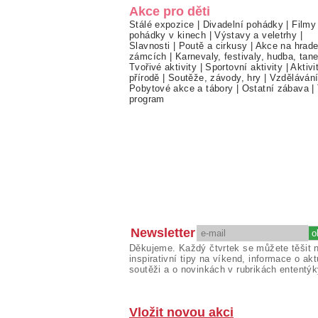
Akce pro děti
Stálé expozice
|
Divadelní pohádky
|
Filmy
pohádky v kinech
|
Výstavy a veletrhy
|
Slavnosti
|
Poutě a cirkusy
|
Akce na hrade
zámcích
|
Karnevaly, festivaly, hudba, tan
Tvořivé aktivity
|
Sportovní aktivity
|
Aktivi
přírodě
|
Soutěže, závody, hry
|
Vzděláván
Pobytové akce a tábory
|
Ostatní zábava
|
program
Newsletter
Děkujeme. Každý čtvrtek se můžete těšit 
inspirativní tipy na víkend, informace o akt
soutěži a o novinkách v rubrikách ententýk
Vložit novou akci