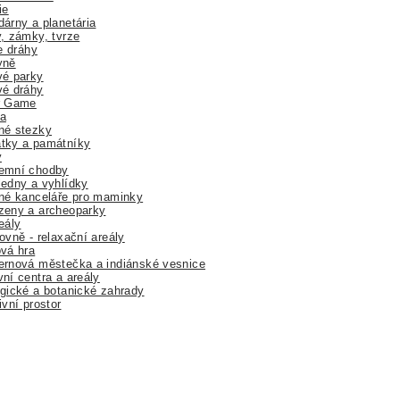
ie
árny a planetária
, zámky, tvrze
ne dráhy
yně
vé parky
vé dráhy
r Game
a
né stezky
tky a památníky
y
emní chodby
edny a vyhlídky
né kanceláře pro maminky
zeny a archeoparky
eály
ovně - relaxační areály
vá hra
rnová městečka a indiánské vesnice
ní centra a areály
gické a botanické zahrady
ivní prostor