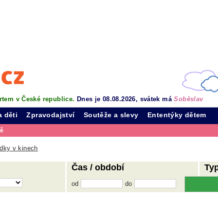
rtem v České republice.
Dnes je 08.08.2026, svátek má
Soběslav
a děti
Zpravodajství
Soutěže a slevy
Ententýky dětem
vě
dky v kinech
Čas / období
Ty
od
do