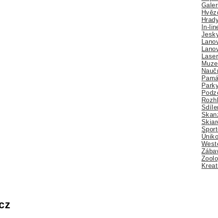
Galer
Hvězd
Hrady
In-li
Jesk
Lano
Lano
Lase
Muze
Nauč
Pamá
Park
Podz
Rozhl
Sdíle
Skan
Skiar
Sport
Úniko
Weste
Zábav
Zoolo
Kreat
cz