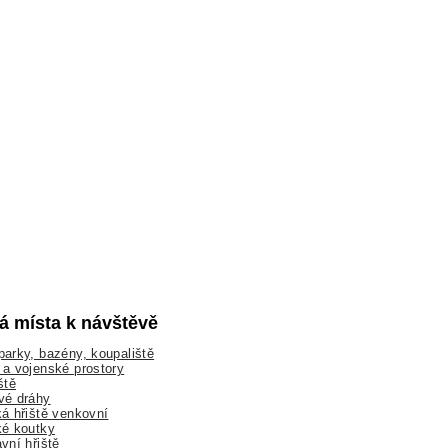
lá místa k návštěvě
arky, bazény, koupaliště
a vojenské prostory
ště
vé dráhy
á hřiště venkovní
ké koutky
vní hřiště