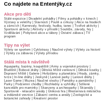
Co najdete na Ententýky.cz
Akce pro děti
Stálé expozice
|
Divadelní pohádky
|
Filmy a pohádky v kinech
|
Výstavy a veletrhy
|
Slavnosti
|
Poutě a cirkusy
|
Akce na hradech
a zámcích
|
Karnevaly, festivaly, hudba, tanec
|
Tvořivé aktivity
|
Sportovní aktivity
|
Aktivity v přírodě
|
Soutěže, závody, hry
|
Vzdělávání
|
Pobytové akce a tábory
|
Ostatní zábava
|
TV
program
Tipy na výlet
Výlety se sportem
|
Cyklotrasy
|
Naučné výlety
|
Výlety za historií
|
Výlety za zábavou
|
Výlety přírodou
Stálá místa k návštěvě
Aquaparky, bazény, koupaliště
|
Army a vojenské prostory
|
Bludiště
|
Bobové dráhy
|
Dětská hřiště venkovní
|
Dětské koutky
|
Dopravní hřiště
|
Galerie
|
Hvězdárny a planetária
|
Hrady, zámky,
tvrze
|
In-line dráhy
|
Jeskyně
|
Lanové parky
|
Lanové dráhy
|
Laser Game
|
Muzea
|
Naučné stezky
|
Památky a památníky
|
Parky
|
Podzemní chodby
|
Rozhledny a vyhlídky
|
Sdílené
kanceláře pro maminky
|
Skanzeny a archeoparky
|
Skiareály
|
Sportovně - relaxační areály
|
Úniková hra
|
Westernová městečka
a indiánské vesnice
|
Zábavní centra a areály
|
Zoologické a
botanické zahrady
|
Kreativní prostor