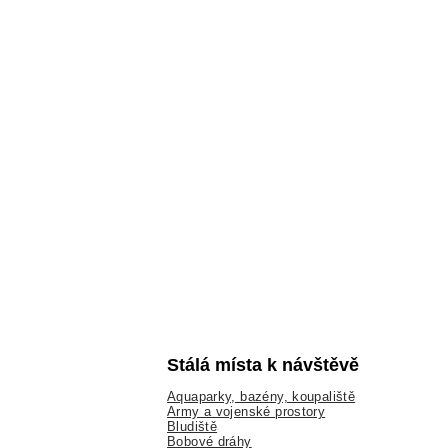
Stálá místa k návštěvě
Aquaparky, bazény, koupaliště
Army a vojenské prostory
Bludiště
Bobové dráhy