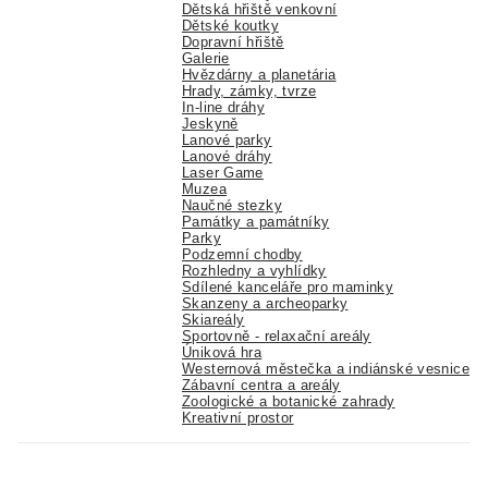
Dětská hřiště venkovní
Dětské koutky
Dopravní hřiště
Galerie
Hvězdárny a planetária
Hrady, zámky, tvrze
In-line dráhy
Jeskyně
Lanové parky
Lanové dráhy
Laser Game
Muzea
Naučné stezky
Památky a památníky
Parky
Podzemní chodby
Rozhledny a vyhlídky
Sdílené kanceláře pro maminky
Skanzeny a archeoparky
Skiareály
Sportovně - relaxační areály
Úniková hra
Westernová městečka a indiánské vesnice
Zábavní centra a areály
Zoologické a botanické zahrady
Kreativní prostor