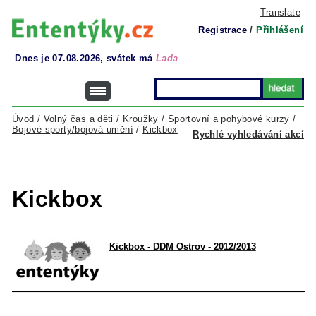
Translate
Registrace
/
Přihlášení
Dnes je 07.08.2026, svátek má
Lada
Úvod
/
Volný čas a děti
/
Kroužky
/
Sportovní a pohybové kurzy
/
Bojové sporty/bojová umění
/
Kickbox
Rychlé vyhledávání akcí
Kickbox
Kickbox - DDM Ostrov - 2012/2013