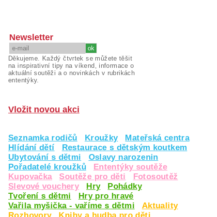
Newsletter
Děkujeme. Každý čtvrtek se můžete těšit
na inspirativní tipy na víkend, informace o
aktuální soutěži a o novinkách v rubrikách
ententýky.
Vložit novou akci
Seznamka rodičů
Kroužky
Mateřská centra
Hlídání dětí
Restaurace s dětským koutkem
Ubytování s dětmi
Oslavy narozenin
Pořadatelé kroužků
Ententýky soutěže
Kupovačka
Soutěže pro děti
Fotosoutěž
Slevové vouchery
Hry
Pohádky
Tvoření s dětmi
Hry pro hravé
Vařila myšička - vaříme s dětmi
Aktuality
Rozhovory
Knihy a hudba pro děti