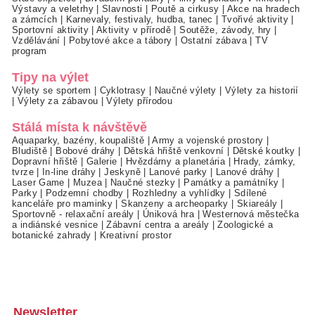
Výstavy a veletrhy
|
Slavnosti
|
Poutě a cirkusy
|
Akce na hradech
a zámcích
|
Karnevaly, festivaly, hudba, tanec
|
Tvořivé aktivity
|
Sportovní aktivity
|
Aktivity v přírodě
|
Soutěže, závody, hry
|
Vzdělávání
|
Pobytové akce a tábory
|
Ostatní zábava
|
TV
program
Tipy na výlet
Výlety se sportem
|
Cyklotrasy
|
Naučné výlety
|
Výlety za historií
|
Výlety za zábavou
|
Výlety přírodou
Stálá místa k návštěvě
Aquaparky, bazény, koupaliště
|
Army a vojenské prostory
|
Bludiště
|
Bobové dráhy
|
Dětská hřiště venkovní
|
Dětské koutky
|
Dopravní hřiště
|
Galerie
|
Hvězdárny a planetária
|
Hrady, zámky,
tvrze
|
In-line dráhy
|
Jeskyně
|
Lanové parky
|
Lanové dráhy
|
Laser Game
|
Muzea
|
Naučné stezky
|
Památky a památníky
|
Parky
|
Podzemní chodby
|
Rozhledny a vyhlídky
|
Sdílené
kanceláře pro maminky
|
Skanzeny a archeoparky
|
Skiareály
|
Sportovně - relaxační areály
|
Úniková hra
|
Westernová městečka
a indiánské vesnice
|
Zábavní centra a areály
|
Zoologické a
botanické zahrady
|
Kreativní prostor
Newsletter