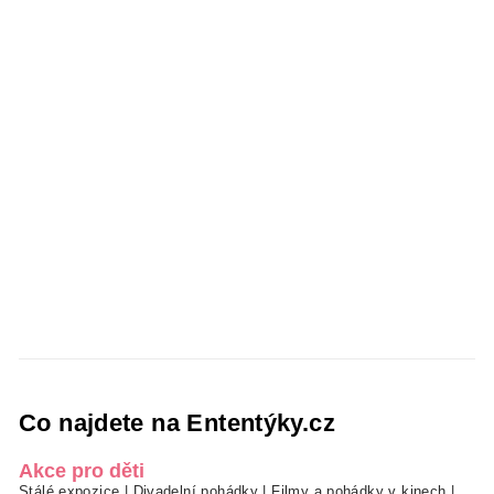
Co najdete na Ententýky.cz
Akce pro děti
Stálé expozice
|
Divadelní pohádky
|
Filmy a pohádky v kinech
|