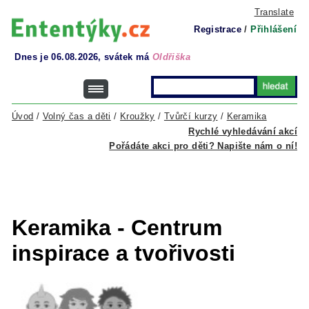
Translate
Registrace
/
Přihlášení
Dnes je 06.08.2026, svátek má
Oldřiška
Úvod
/
Volný čas a děti
/
Kroužky
/
Tvůrčí kurzy
/
Keramika
Rychlé vyhledávání akcí
Pořádáte akci pro děti? Napište nám o ní!
Keramika - Centrum
inspirace a tvořivosti