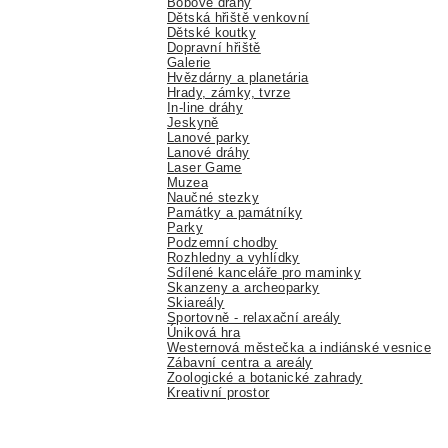
Bobové dráhy
Dětská hřiště venkovní
Dětské koutky
Dopravní hřiště
Galerie
Hvězdárny a planetária
Hrady, zámky, tvrze
In-line dráhy
Jeskyně
Lanové parky
Lanové dráhy
Laser Game
Muzea
Naučné stezky
Památky a památníky
Parky
Podzemní chodby
Rozhledny a vyhlídky
Sdílené kanceláře pro maminky
Skanzeny a archeoparky
Skiareály
Sportovně - relaxační areály
Úniková hra
Westernová městečka a indiánské vesnice
Zábavní centra a areály
Zoologické a botanické zahrady
Kreativní prostor