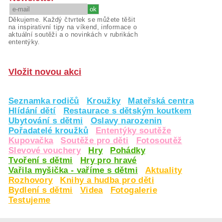
Děkujeme. Každý čtvrtek se můžete těšit
na inspirativní tipy na víkend, informace o
aktuální soutěži a o novinkách v rubrikách
ententýky.
Vložit novou akci
Seznamka rodičů
Kroužky
Mateřská centra
Hlídání dětí
Restaurace s dětským koutkem
Ubytování s dětmi
Oslavy narozenin
Pořadatelé kroužků
Ententýky soutěže
Kupovačka
Soutěže pro děti
Fotosoutěž
Slevové vouchery
Hry
Pohádky
Tvoření s dětmi
Hry pro hravé
Vařila myšička - vaříme s dětmi
Aktuality
Rozhovory
Knihy a hudba pro děti
Bydlení s dětmi
Videa
Fotogalerie
Testujeme