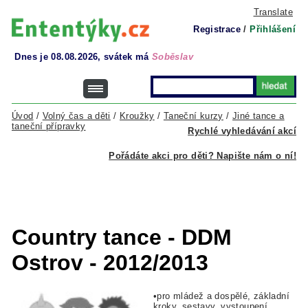
Translate
Registrace
/
Přihlášení
Dnes je 08.08.2026, svátek má
Soběslav
Úvod
/
Volný čas a děti
/
Kroužky
/
Taneční kurzy
/
Jiné tance a
taneční přípravky
Rychlé vyhledávání akcí
Pořádáte akci pro děti? Napište nám o ní!
Country tance - DDM
Ostrov - 2012/2013
•pro mládež a dospělé, základní
kroky, sestavy, vystoupení