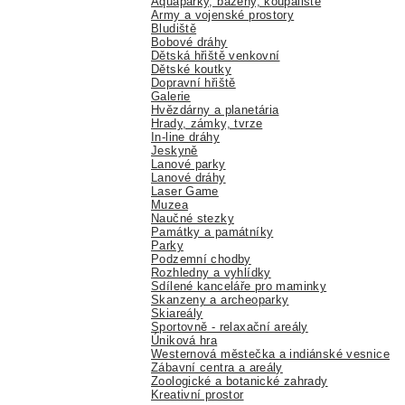
Aquaparky, bazény, koupaliště
Army a vojenské prostory
Bludiště
Bobové dráhy
Dětská hřiště venkovní
Dětské koutky
Dopravní hřiště
Galerie
Hvězdárny a planetária
Hrady, zámky, tvrze
In-line dráhy
Jeskyně
Lanové parky
Lanové dráhy
Laser Game
Muzea
Naučné stezky
Památky a památníky
Parky
Podzemní chodby
Rozhledny a vyhlídky
Sdílené kanceláře pro maminky
Skanzeny a archeoparky
Skiareály
Sportovně - relaxační areály
Úniková hra
Westernová městečka a indiánské vesnice
Zábavní centra a areály
Zoologické a botanické zahrady
Kreativní prostor