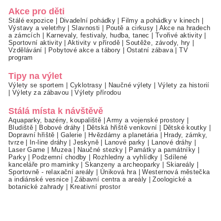
Akce pro děti
Stálé expozice
|
Divadelní pohádky
|
Filmy a pohádky v kinech
|
Výstavy a veletrhy
|
Slavnosti
|
Poutě a cirkusy
|
Akce na hradech
a zámcích
|
Karnevaly, festivaly, hudba, tanec
|
Tvořivé aktivity
|
Sportovní aktivity
|
Aktivity v přírodě
|
Soutěže, závody, hry
|
Vzdělávání
|
Pobytové akce a tábory
|
Ostatní zábava
|
TV
program
Tipy na výlet
Výlety se sportem
|
Cyklotrasy
|
Naučné výlety
|
Výlety za historií
|
Výlety za zábavou
|
Výlety přírodou
Stálá místa k návštěvě
Aquaparky, bazény, koupaliště
|
Army a vojenské prostory
|
Bludiště
|
Bobové dráhy
|
Dětská hřiště venkovní
|
Dětské koutky
|
Dopravní hřiště
|
Galerie
|
Hvězdárny a planetária
|
Hrady, zámky,
tvrze
|
In-line dráhy
|
Jeskyně
|
Lanové parky
|
Lanové dráhy
|
Laser Game
|
Muzea
|
Naučné stezky
|
Památky a památníky
|
Parky
|
Podzemní chodby
|
Rozhledny a vyhlídky
|
Sdílené
kanceláře pro maminky
|
Skanzeny a archeoparky
|
Skiareály
|
Sportovně - relaxační areály
|
Úniková hra
|
Westernová městečka
a indiánské vesnice
|
Zábavní centra a areály
|
Zoologické a
botanické zahrady
|
Kreativní prostor