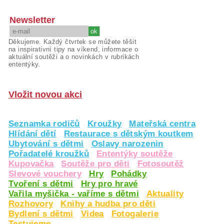
Newsletter
Děkujeme. Každý čtvrtek se můžete těšit
na inspirativní tipy na víkend, informace o
aktuální soutěži a o novinkách v rubrikách
ententýky.
Vložit novou akci
Seznamka rodičů
Kroužky
Mateřská centra
Hlídání dětí
Restaurace s dětským koutkem
Ubytování s dětmi
Oslavy narozenin
Pořadatelé kroužků
Ententýky soutěže
Kupovačka
Soutěže pro děti
Fotosoutěž
Slevové vouchery
Hry
Pohádky
Tvoření s dětmi
Hry pro hravé
Vařila myšička - vaříme s dětmi
Aktuality
Rozhovory
Knihy a hudba pro děti
Bydlení s dětmi
Videa
Fotogalerie
Testujeme