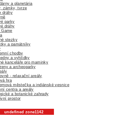
árny a planetária
, zámky, tvrze
ne dráhy
yně
vé parky
vé dráhy
r Game
a
né stezky
tky a památníky
y
emní chodby
edny a vyhlídky
né kanceláře pro maminky
zeny a archeoparky
eály
ovně - relaxační areály
vá hra
rnová městečka a indiánské vesnice
ní centra a areály
gické a botanické zahrady
ivní prostor
undefined zone1142