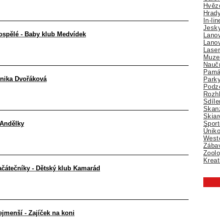
Hvězd
Hrady
In-li
Jesk
ospělé - Baby klub Medvídek
Lano
Lano
Lase
Muze
Nauč
Pamá
onika Dvořáková
Park
Podz
Rozhl
Sdíle
Skan
Skiar
Sport
 Andělky
Úniko
Weste
Zábav
Zoolo
Kreat
ačátečníky - Dětský klub Kamarád
jmenší - Zajíček na koni