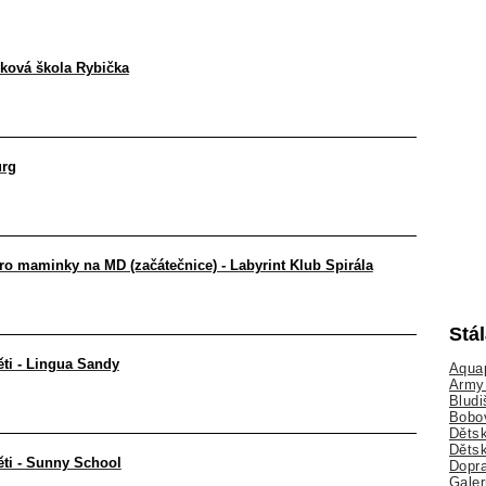
yková škola Rybička
urg
ro maminky na MD (začátečnice) - Labyrint Klub Spirála
Stá
ěti - Lingua Sandy
Aquap
Army 
Bludi
Bobo
Dětsk
Děts
ěti - Sunny School
Dopra
Galer