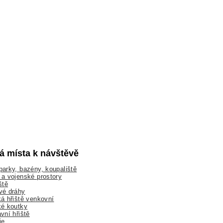
lá místa k návštěvě
arky, bazény, koupaliště
a vojenské prostory
ště
vé dráhy
á hřiště venkovní
ké koutky
vní hřiště
ie