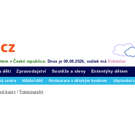
rtem v České republice.
Dnes je 08.08.2026, svátek má
Soběslav
a děti
Zpravodajství
Soutěže a slevy
Ententýky dětem
ká centra
Hlídání dětí
Restaurace s dětským koutkem
Ubytování s
vé kurzy
/
Francouzský