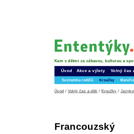
Kam s dětmi za zábavou, kulturou a spo
Úvod
Akce a výlety
Volný čas 
Seznamka rodičů
Kroužky
Mateřs
Úvod
/
Volný čas a děti
/
Kroužky
/
Jazyko
Francouzský