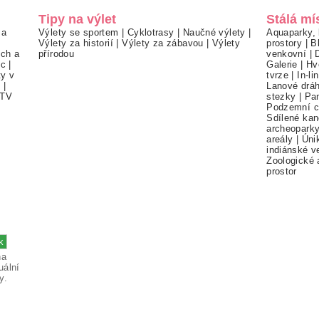
Tipy na výlet
Stálá mí
 a
Výlety se sportem
|
Cyklotrasy
|
Naučné výlety
|
Aquaparky, 
Výlety za historií
|
Výlety za zábavou
|
Výlety
prostory
|
B
ch a
přírodou
venkovní
|
ec
|
Galerie
|
Hv
ty v
tvrze
|
In-li
í
|
Lanové drá
TV
stezky
|
Pa
Podzemní c
Sdílené kan
archeopark
areály
|
Úni
indiánské v
Zoologické 
prostor
na
uální
y.