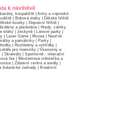
sta k návštěvě
bazény, koupaliště
|
Army a vojenské
ludiště
|
Bobové dráhy
|
Dětská hřiště
Dětské koutky
|
Dopravní hřiště
|
ězdárny a planetária
|
Hrady, zámky,
ne dráhy
|
Jeskyně
|
Lanové parky
|
hy
|
Laser Game
|
Muzea
|
Naučné
mátky a památníky
|
Parky
|
hodby
|
Rozhledny a vyhlídky
|
celáře pro maminky
|
Skanzeny a
y
|
Skiareály
|
Sportovně - relaxační
ková hra
|
Westernová městečka a
esnice
|
Zábavní centra a areály
|
a botanické zahrady
|
Kreativní