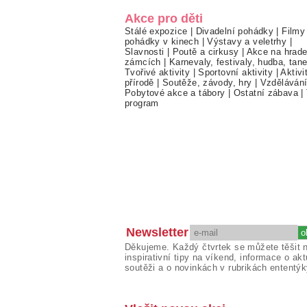
Akce pro děti
Stálé expozice
|
Divadelní pohádky
|
Filmy
pohádky v kinech
|
Výstavy a veletrhy
|
Slavnosti
|
Poutě a cirkusy
|
Akce na hrade
zámcích
|
Karnevaly, festivaly, hudba, tan
Tvořivé aktivity
|
Sportovní aktivity
|
Aktivi
přírodě
|
Soutěže, závody, hry
|
Vzděláván
Pobytové akce a tábory
|
Ostatní zábava
|
program
Newsletter
Děkujeme. Každý čtvrtek se můžete těšit 
inspirativní tipy na víkend, informace o akt
soutěži a o novinkách v rubrikách ententýk