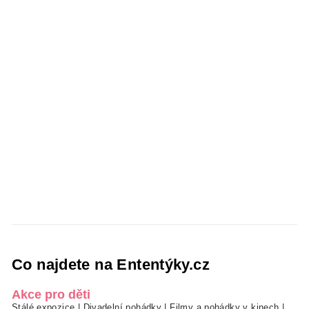
Co najdete na Ententýky.cz
Akce pro děti
Stálé expozice
|
Divadelní pohádky
|
Filmy a pohádky v kinech
|