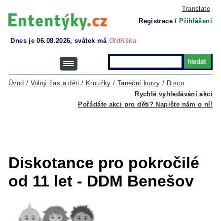
Translate
Registrace
/
Přihlášení
Dnes je 06.08.2026, svátek má
Oldřiška
Úvod
/
Volný čas a děti
/
Kroužky
/
Taneční kurzy
/
Disco
Rychlé vyhledávání akcí
Pořádáte akci pro děti? Napište nám o ní!
Diskotance pro pokročilé
od 11 let - DDM Benešov