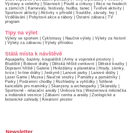
Výstavy a veletrhy
|
Slavnosti
|
Poutě a cirkusy
|
Akce na hradech
a zámcích
|
Karnevaly, festivaly, hudba, tanec
|
Tvořivé aktivity
|
Sportovní aktivity
|
Aktivity v přírodě
|
Soutěže, závody, hry
|
Vzdělávání
|
Pobytové akce a tábory
|
Ostatní zábava
|
TV
program
Tipy na výlet
Výlety se sportem
|
Cyklotrasy
|
Naučné výlety
|
Výlety za historií
|
Výlety za zábavou
|
Výlety přírodou
Stálá místa k návštěvě
Aquaparky, bazény, koupaliště
|
Army a vojenské prostory
|
Bludiště
|
Bobové dráhy
|
Dětská hřiště venkovní
|
Dětské koutky
|
Dopravní hřiště
|
Galerie
|
Hvězdárny a planetária
|
Hrady, zámky,
tvrze
|
In-line dráhy
|
Jeskyně
|
Lanové parky
|
Lanové dráhy
|
Laser Game
|
Muzea
|
Naučné stezky
|
Památky a památníky
|
Parky
|
Podzemní chodby
|
Rozhledny a vyhlídky
|
Sdílené
kanceláře pro maminky
|
Skanzeny a archeoparky
|
Skiareály
|
Sportovně - relaxační areály
|
Úniková hra
|
Westernová městečka
a indiánské vesnice
|
Zábavní centra a areály
|
Zoologické a
botanické zahrady
|
Kreativní prostor
Newsletter