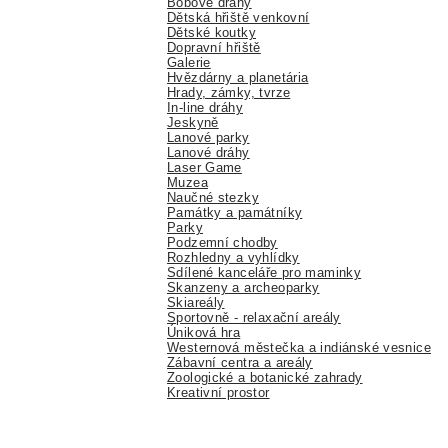
Bobové dráhy
Dětská hřiště venkovní
Dětské koutky
Dopravní hřiště
Galerie
Hvězdárny a planetária
Hrady, zámky, tvrze
In-line dráhy
Jeskyně
Lanové parky
Lanové dráhy
Laser Game
Muzea
Naučné stezky
Památky a památníky
Parky
Podzemní chodby
Rozhledny a vyhlídky
Sdílené kanceláře pro maminky
Skanzeny a archeoparky
Skiareály
Sportovně - relaxační areály
Úniková hra
Westernová městečka a indiánské vesnice
Zábavní centra a areály
Zoologické a botanické zahrady
Kreativní prostor