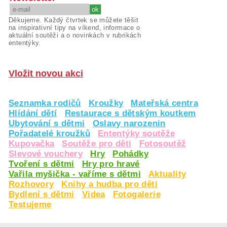
Děkujeme. Každý čtvrtek se můžete těšit
na inspirativní tipy na víkend, informace o
aktuální soutěži a o novinkách v rubrikách
ententýky.
Vložit novou akci
Seznamka rodičů
Kroužky
Mateřská centra
Hlídání dětí
Restaurace s dětským koutkem
Ubytování s dětmi
Oslavy narozenin
Pořadatelé kroužků
Ententýky soutěže
Kupovačka
Soutěže pro děti
Fotosoutěž
Slevové vouchery
Hry
Pohádky
Tvoření s dětmi
Hry pro hravé
Vařila myšička - vaříme s dětmi
Aktuality
Rozhovory
Knihy a hudba pro děti
Bydlení s dětmi
Videa
Fotogalerie
Testujeme