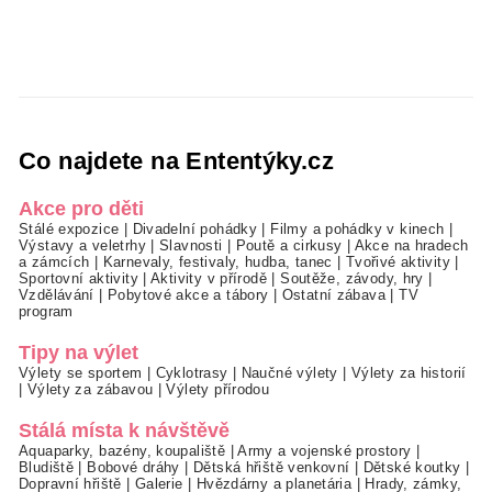
Co najdete na Ententýky.cz
Akce pro děti
Stálé expozice
|
Divadelní pohádky
|
Filmy a pohádky v kinech
|
Výstavy a veletrhy
|
Slavnosti
|
Poutě a cirkusy
|
Akce na hradech
a zámcích
|
Karnevaly, festivaly, hudba, tanec
|
Tvořivé aktivity
|
Sportovní aktivity
|
Aktivity v přírodě
|
Soutěže, závody, hry
|
Vzdělávání
|
Pobytové akce a tábory
|
Ostatní zábava
|
TV
program
Tipy na výlet
Výlety se sportem
|
Cyklotrasy
|
Naučné výlety
|
Výlety za historií
|
Výlety za zábavou
|
Výlety přírodou
Stálá místa k návštěvě
Aquaparky, bazény, koupaliště
|
Army a vojenské prostory
|
Bludiště
|
Bobové dráhy
|
Dětská hřiště venkovní
|
Dětské koutky
|
Dopravní hřiště
|
Galerie
|
Hvězdárny a planetária
|
Hrady, zámky,