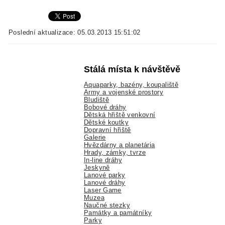
Poslední aktualizace: 05.03.2013 15:51:02
Stálá místa k návštěvě
Aquaparky, bazény, koupaliště
Army a vojenské prostory
Bludiště
Bobové dráhy
Dětská hřiště venkovní
Dětské koutky
Dopravní hřiště
Galerie
Hvězdárny a planetária
Hrady, zámky, tvrze
In-line dráhy
Jeskyně
Lanové parky
Lanové dráhy
Laser Game
Muzea
Naučné stezky
Památky a památníky
Parky