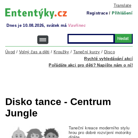
Translate
Registrace
/
Přihlášení
Dnes je 10.08.2026, svátek má
Vavřinec
Úvod
/
Volný čas a děti
/
Kroužky
/
Taneční kurzy
/
Disco
Rychlé vyhledávání akcí
Pořádáte akci pro děti? Napište nám o ní!
Disko tance - Centrum
Jungle
Taneční kreace moderního stylu
hrou pro dobré rozvíjení motoriky
dítěte.