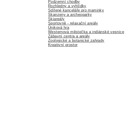
Podzemní chodby
Rozhledny a vyhlídky
Sdílené kanceláře pro maminky
Skanzeny a archeoparky
Skiareály
Sportovně - relaxační areály
Úniková hra
Westernová městečka a indiánské vesnice
Zábavní centra a areály
Zoologické a botanické zahrady
Kreativní prostor