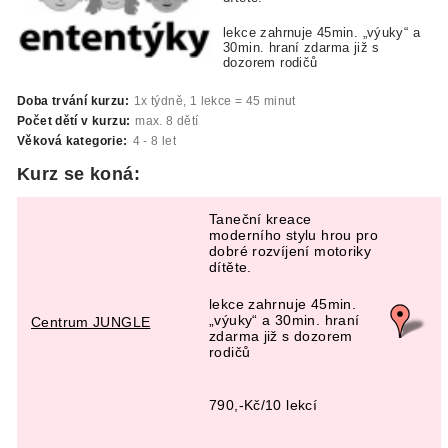
lekce zahrnuje 45min. „výuky“ a
30min. hraní zdarma již s
dozorem rodičů
Doba trvání kurzu:
1x týdně, 1 lekce = 45 minut
Počet dětí v kurzu:
max. 8 dětí
Věková kategorie:
4 - 8 let
Kurz se koná:
Taneční kreace
moderního stylu hrou pro
dobré rozvíjení motoriky
dítěte.
lekce zahrnuje 45min.
„výuky“ a 30min. hraní
Centrum JUNGLE
zdarma již s dozorem
rodičů
790,-Kč/10 lekcí