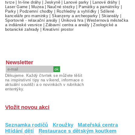
tvrze
|
In-line dráhy
|
Jeskyně
|
Lanové parky
|
Lanové dráhy
|
Laser Game
|
Muzea
|
Naučné stezky
|
Památky a památníky
|
Parky
|
Podzemní chodby
|
Rozhledny a vyhlídky
|
Sdílené
kanceláře pro maminky
|
Skanzeny a archeoparky
|
Skiareály
|
Sportovně - relaxační areály
|
Úniková hra
|
Westernová městečka
a indiánské vesnice
|
Zábavní centra a areály
|
Zoologické a
botanické zahrady
|
Kreativní prostor
Newsletter
Děkujeme. Každý čtvrtek se můžete těšit
na inspirativní tipy na víkend, informace o
aktuální soutěži a o novinkách v rubrikách
ententýky.
Vložit novou akci
Seznamka rodičů
Kroužky
Mateřská centra
Hlídání dětí
Restaurace s dětským koutkem