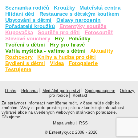
Seznamka rodičů
Kroužky
Mateřská centra
Hlídání dětí
Restaurace s dětským koutkem
Ubytování s dětmi
Oslavy narozenin
Pořadatelé kroužků
Ententýky soutěže
Kupovačka
Soutěže pro děti
Fotosoutěž
Slevové vouchery
Hry
Pohádky
Tvoření s dětmi
Hry pro hravé
Vařila myšička - vaříme s dětmi
Aktuality
Rozhovory
Knihy a hudba pro děti
Bydlení s dětmi
Videa
Fotogalerie
Testujeme
O nás
Reklama
Mediální partnerství
Spolupracujeme
Odkazy
pro rodiče
Kontakt
Za správnost informací nemůžeme ručit, v čase může dojít ke
změnám. Vždy si proto prosím pro jistotu zkontrolujte aktuálnost
vybrané akce na uvedených webových stránkách pořadatele.
Děkujeme!
Mapa webu
RSS
© Ententýky.cz 2006 - 2026