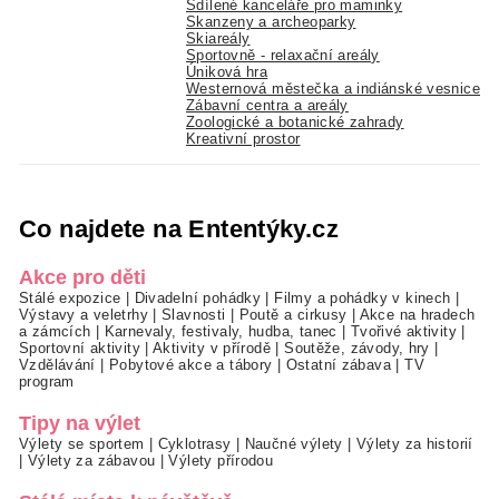
Sdílené kanceláře pro maminky
Skanzeny a archeoparky
Skiareály
Sportovně - relaxační areály
Úniková hra
Westernová městečka a indiánské vesnice
Zábavní centra a areály
Zoologické a botanické zahrady
Kreativní prostor
Co najdete na Ententýky.cz
Akce pro děti
Stálé expozice
|
Divadelní pohádky
|
Filmy a pohádky v kinech
|
Výstavy a veletrhy
|
Slavnosti
|
Poutě a cirkusy
|
Akce na hradech
a zámcích
|
Karnevaly, festivaly, hudba, tanec
|
Tvořivé aktivity
|
Sportovní aktivity
|
Aktivity v přírodě
|
Soutěže, závody, hry
|
Vzdělávání
|
Pobytové akce a tábory
|
Ostatní zábava
|
TV
program
Tipy na výlet
Výlety se sportem
|
Cyklotrasy
|
Naučné výlety
|
Výlety za historií
|
Výlety za zábavou
|
Výlety přírodou