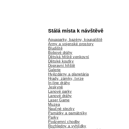
Stálá místa k návštěvě
Aquaparky, bazény, koupaliště
Army a vojenské prostory
Bludiště
Bobové dráhy
Dětská hřiště venkovní
Dětské koutky
Dopravní hřiště
Galerie
Hvězdárny a planetária
Hrady, zámky, tvrze
In-line dráhy
Jeskyně
Lanové parky
Lanové dráhy
Laser Game
Muzea
Naučné stezky
Památky a památníky
Parky
Podzemní chodby
Rozhledny a vyhlídky