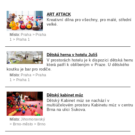
ART ATTACK
Kreativní dílna pro všechny, pro malé, střední i
velké.
Místo:
Praha > Praha
1 > Praha 1
Dětská herna v hotelu Juliš
V prostorách hotelu je k dispozici dětská herna
která patří k oblíbeným v Praze. U dětského
koutku je bar pro rodiče.
Místo:
Praha > Praha
1 > Praha 1
Dětský kabinet múz
Dětský Kabinet múz se nachází v
multiúčelovém prostoru Kabinetu múz v centru
Brna na ulici Sukova.
Místo:
Jihomoravský
> Brno-město > Brno