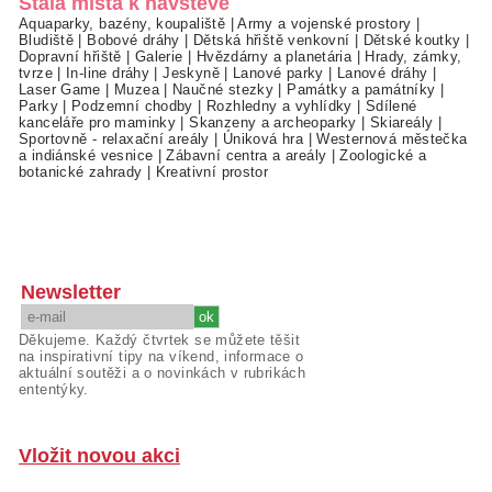
Stálá místa k návštěvě
Aquaparky, bazény, koupaliště
|
Army a vojenské prostory
|
Bludiště
|
Bobové dráhy
|
Dětská hřiště venkovní
|
Dětské koutky
|
Dopravní hřiště
|
Galerie
|
Hvězdárny a planetária
|
Hrady, zámky,
tvrze
|
In-line dráhy
|
Jeskyně
|
Lanové parky
|
Lanové dráhy
|
Laser Game
|
Muzea
|
Naučné stezky
|
Památky a památníky
|
Parky
|
Podzemní chodby
|
Rozhledny a vyhlídky
|
Sdílené
kanceláře pro maminky
|
Skanzeny a archeoparky
|
Skiareály
|
Sportovně - relaxační areály
|
Úniková hra
|
Westernová městečka
a indiánské vesnice
|
Zábavní centra a areály
|
Zoologické a
botanické zahrady
|
Kreativní prostor
Newsletter
Děkujeme. Každý čtvrtek se můžete těšit
na inspirativní tipy na víkend, informace o
aktuální soutěži a o novinkách v rubrikách
ententýky.
Vložit novou akci