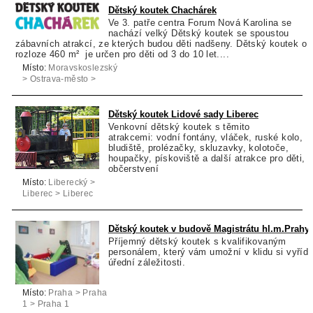
Dětský koutek Chachárek
Ve 3. patře centra Forum Nová Karolina se
nachází velký Dětský koutek se spoustou
zábavních atrakcí, ze kterých budou děti nadšeny. Dětský koutek o
rozloze 460 m² je určen pro děti od 3 do 10 let....
Místo:
Moravskoslezský
> Ostrava-město >
Ostrava
Dětský koutek Lidové sady Liberec
Venkovní dětský koutek s těmito
atrakcemi: vodní fontány, vláček, ruské kolo,
bludiště, prolézačky, skluzavky, kolotoče,
houpačky, pískoviště a další atrakce pro děti,
občerstvení
Místo:
Liberecký >
Liberec > Liberec
Dětský koutek v budově Magistrátu hl.m.Prahy
Příjemný dětský koutek s kvalifikovaným
personálem, který vám umožní v klidu si vyřídi
úřední záležitosti.
Místo:
Praha > Praha
1 > Praha 1