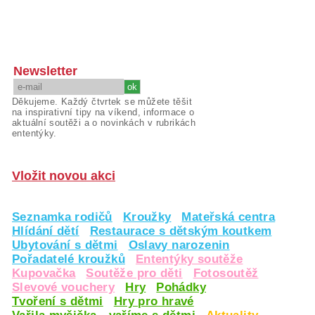
Newsletter
Děkujeme. Každý čtvrtek se můžete těšit
na inspirativní tipy na víkend, informace o
aktuální soutěži a o novinkách v rubrikách
ententýky.
Vložit novou akci
Seznamka rodičů
Kroužky
Mateřská centra
Hlídání dětí
Restaurace s dětským koutkem
Ubytování s dětmi
Oslavy narozenin
Pořadatelé kroužků
Ententýky soutěže
Kupovačka
Soutěže pro děti
Fotosoutěž
Slevové vouchery
Hry
Pohádky
Tvoření s dětmi
Hry pro hravé