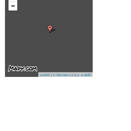
−
Leaflet
|
© Seznam.cz a.s. a další