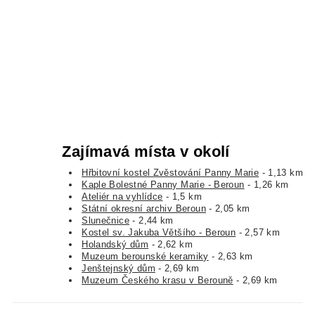
Zajímavá místa v okolí
Hřbitovní kostel Zvěstování Panny Marie
- 1,13 km
Kaple Bolestné Panny Marie - Beroun
- 1,26 km
Ateliér na vyhlídce
- 1,5 km
Státní okresní archiv Beroun
- 2,05 km
Slunečnice
- 2,44 km
Kostel sv. Jakuba Většího - Beroun
- 2,57 km
Holandský dům
- 2,62 km
Muzeum berounské keramiky
- 2,63 km
Jenštejnský dům
- 2,69 km
Muzeum Českého krasu v Berouně
- 2,69 km