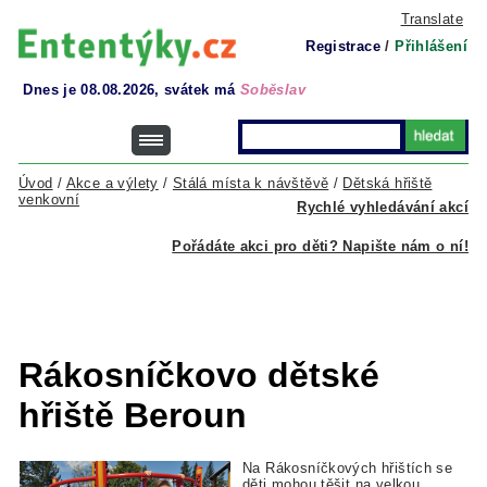
Translate
Registrace
/
Přihlášení
Dnes je 08.08.2026, svátek má
Soběslav
Úvod
/
Akce a výlety
/
Stálá místa k návštěvě
/
Dětská hřiště
venkovní
Rychlé vyhledávání akcí
Pořádáte akci pro děti? Napište nám o ní!
Rákosníčkovo dětské
hřiště Beroun
Na Rákosníčkových hřištích se
děti mohou těšit na velkou