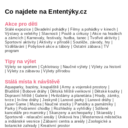
Co najdete na Ententýky.cz
Akce pro děti
Stálé expozice
|
Divadelní pohádky
|
Filmy a pohádky v kinech
|
Výstavy a veletrhy
|
Slavnosti
|
Poutě a cirkusy
|
Akce na hradech
a zámcích
|
Karnevaly, festivaly, hudba, tanec
|
Tvořivé aktivity
|
Sportovní aktivity
|
Aktivity v přírodě
|
Soutěže, závody, hry
|
Vzdělávání
|
Pobytové akce a tábory
|
Ostatní zábava
|
TV
program
Tipy na výlet
Výlety se sportem
|
Cyklotrasy
|
Naučné výlety
|
Výlety za historií
|
Výlety za zábavou
|
Výlety přírodou
Stálá místa k návštěvě
Aquaparky, bazény, koupaliště
|
Army a vojenské prostory
|
Bludiště
|
Bobové dráhy
|
Dětská hřiště venkovní
|
Dětské koutky
|
Dopravní hřiště
|
Galerie
|
Hvězdárny a planetária
|
Hrady, zámky,
tvrze
|
In-line dráhy
|
Jeskyně
|
Lanové parky
|
Lanové dráhy
|
Laser Game
|
Muzea
|
Naučné stezky
|
Památky a památníky
|
Parky
|
Podzemní chodby
|
Rozhledny a vyhlídky
|
Sdílené
kanceláře pro maminky
|
Skanzeny a archeoparky
|
Skiareály
|
Sportovně - relaxační areály
|
Úniková hra
|
Westernová městečka
a indiánské vesnice
|
Zábavní centra a areály
|
Zoologické a
botanické zahrady
|
Kreativní prostor