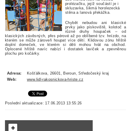
prolézačku, jejíž součástí je i
skluzavka, šikmá horolezecká
stěna a lanová překážka.
Chybět nebudou ani klasické
prvky jako pískoviště, kolotoč a
různé druhy houpaček – od
klasických závěsných, přes pérové až po oblíbené tzv. hnízdo, na
kterém se může zároveň houpat více dětí. Klidovou zónu hřiště
doplní domeček, ve kterém si děti mohou hrát na obchod.
Oplocené hřiště navíc nabízí i dostatek laviček a zpevněnou
plochu pro kočárky.
Adresa:
Košťálkova, 26601, Beroun, Středočeský kraj
Web:
www.lidl-rakosnickova-hriste.cz
Poslední aktualizace: 17.06.2013 13:55:26
+