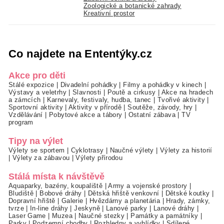
Zoologické a botanické zahrady
Kreativní prostor
Co najdete na Ententýky.cz
Akce pro děti
Stálé expozice
|
Divadelní pohádky
|
Filmy a pohádky v kinech
|
Výstavy a veletrhy
|
Slavnosti
|
Poutě a cirkusy
|
Akce na hradech
a zámcích
|
Karnevaly, festivaly, hudba, tanec
|
Tvořivé aktivity
|
Sportovní aktivity
|
Aktivity v přírodě
|
Soutěže, závody, hry
|
Vzdělávání
|
Pobytové akce a tábory
|
Ostatní zábava
|
TV
program
Tipy na výlet
Výlety se sportem
|
Cyklotrasy
|
Naučné výlety
|
Výlety za historií
|
Výlety za zábavou
|
Výlety přírodou
Stálá místa k návštěvě
Aquaparky, bazény, koupaliště
|
Army a vojenské prostory
|
Bludiště
|
Bobové dráhy
|
Dětská hřiště venkovní
|
Dětské koutky
|
Dopravní hřiště
|
Galerie
|
Hvězdárny a planetária
|
Hrady, zámky,
tvrze
|
In-line dráhy
|
Jeskyně
|
Lanové parky
|
Lanové dráhy
|
Laser Game
|
Muzea
|
Naučné stezky
|
Památky a památníky
|
Parky
|
Podzemní chodby
|
Rozhledny a vyhlídky
|
Sdílené