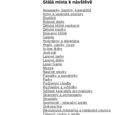
Stálá místa k návštěvě
Aquaparky, bazény, koupaliště
Army a vojenské prostory
Bludiště
Bobové dráhy
Dětská hřiště venkovní
Dětské koutky
Dopravní hřiště
Galerie
Hvězdárny a planetária
Hrady, zámky, tvrze
In-line dráhy
Jeskyně
Lanové parky
Lanové dráhy
Laser Game
Muzea
Naučné stezky
Památky a památníky
Parky
Podzemní chodby
Rozhledny a vyhlídky
Sdílené kanceláře pro maminky
Skanzeny a archeoparky
Skiareály
Sportovně - relaxační areály
Úniková hra
Westernová městečka a indiánské vesnice
Zábavní centra a areály