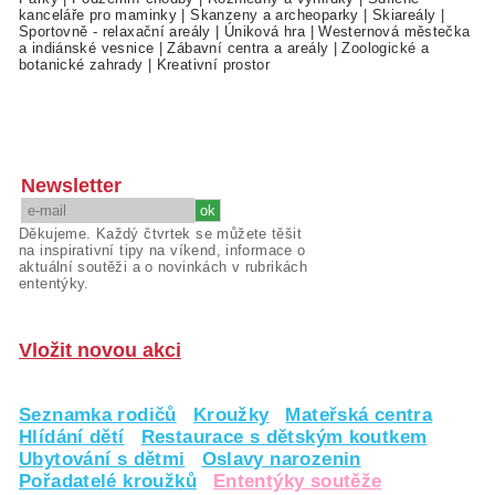
kanceláře pro maminky
|
Skanzeny a archeoparky
|
Skiareály
|
Sportovně - relaxační areály
|
Úniková hra
|
Westernová městečka
a indiánské vesnice
|
Zábavní centra a areály
|
Zoologické a
botanické zahrady
|
Kreativní prostor
Newsletter
Děkujeme. Každý čtvrtek se můžete těšit
na inspirativní tipy na víkend, informace o
aktuální soutěži a o novinkách v rubrikách
ententýky.
Vložit novou akci
Seznamka rodičů
Kroužky
Mateřská centra
Hlídání dětí
Restaurace s dětským koutkem
Ubytování s dětmi
Oslavy narozenin
Pořadatelé kroužků
Ententýky soutěže