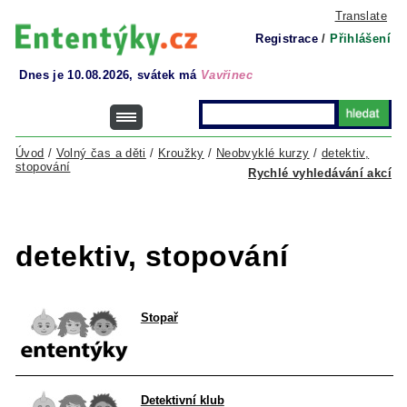
Translate
Registrace
/
Přihlášení
Dnes je 10.08.2026, svátek má
Vavřinec
Úvod
/
Volný čas a děti
/
Kroužky
/
Neobvyklé kurzy
/
detektiv,
stopování
Rychlé vyhledávání akcí
detektiv, stopování
Stopař
Detektivní klub