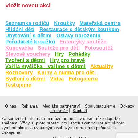
Vložit novou akci
Seznamka rodičů
Kroužky
Mateřská centra
Hlídání dětí
Restaurace s dětským koutkem
Ubytování s dětmi
Oslavy narozenin
Pořadatelé kroužků
Ententýky soutěže
Kupovačka
Soutěže pro děti
Fotosoutěž
Slevové vouchery
Hry
Pohádky
Tvoření s dětmi
Hry pro hravé
Vařila myšička - vaříme s dětmi
Aktuality
Rozhovory
Knihy a hudba pro děti
Bydlení s dětmi
Videa
Fotogalerie
Testujeme
O nás
Reklama
Mediální partnerství
Spolupracujeme
Odkazy
pro rodiče
Kontakt
Za správnost informací nemůžeme ručit, v čase může dojít ke
změnám. Vždy si proto prosím pro jistotu zkontrolujte aktuálnost
vybrané akce na uvedených webových stránkách pořadatele.
Děkujeme!