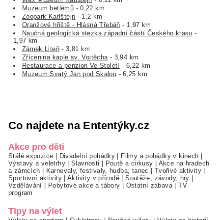
Muzeum betlémů
- 0,22 km
Zoopark Karlštejn
- 1,2 km
Oranžové hřiště - Hlásná Třebáň
- 1,97 km
Naučná geologická stezka západní částí Českého krasu
-
1,97 km
Zámek Liteň
- 3,81 km
Zřícenina kaple sv. Vojtěcha
- 3,94 km
Restaurace a penzion Ve Století
- 6,22 km
Muzeum Svatý Jan pod Skalou
- 6,25 km
Co najdete na Ententýky.cz
Akce pro děti
Stálé expozice
|
Divadelní pohádky
|
Filmy a pohádky v kinech
|
Výstavy a veletrhy
|
Slavnosti
|
Poutě a cirkusy
|
Akce na hradech
a zámcích
|
Karnevaly, festivaly, hudba, tanec
|
Tvořivé aktivity
|
Sportovní aktivity
|
Aktivity v přírodě
|
Soutěže, závody, hry
|
Vzdělávání
|
Pobytové akce a tábory
|
Ostatní zábava
|
TV
program
Tipy na výlet