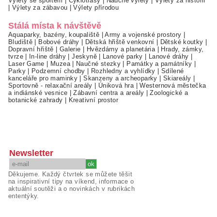
Výlety se sportem
|
Cyklotrasy
|
Naučné výlety
|
Výlety za historií
|
Výlety za zábavou
|
Výlety přírodou
Stálá místa k návštěvě
Aquaparky, bazény, koupaliště
|
Army a vojenské prostory
|
Bludiště
|
Bobové dráhy
|
Dětská hřiště venkovní
|
Dětské koutky
|
Dopravní hřiště
|
Galerie
|
Hvězdárny a planetária
|
Hrady, zámky,
tvrze
|
In-line dráhy
|
Jeskyně
|
Lanové parky
|
Lanové dráhy
|
Laser Game
|
Muzea
|
Naučné stezky
|
Památky a památníky
|
Parky
|
Podzemní chodby
|
Rozhledny a vyhlídky
|
Sdílené
kanceláře pro maminky
|
Skanzeny a archeoparky
|
Skiareály
|
Sportovně - relaxační areály
|
Úniková hra
|
Westernová městečka
a indiánské vesnice
|
Zábavní centra a areály
|
Zoologické a
botanické zahrady
|
Kreativní prostor
Newsletter
Děkujeme. Každý čtvrtek se můžete těšit
na inspirativní tipy na víkend, informace o
aktuální soutěži a o novinkách v rubrikách
ententýky.