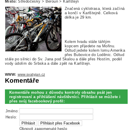
Místo:
Středočeský > Beroun > Karlštejn
Značená cyklotrasa, která začíná
a končí v Karlštejně. Celková
délka je 29 km.
Kolem hradu stále táhlým
kopcem přijedete na Mořinu.
Odtud jedete kolem lomu Amerika
přes Bubovice do Loděnic. Odtud
stále po silnici do Sv. Jana pod Skalou a dále přes Hostím, podél
vody údolím do Srbska a dále zpět na Karlštejn.
WWW:
www.svatyjan.cz
Komentáře
Komentáře mohou z důvodu kontroly obsahu psát jen
registrovaní a přihlášení návštěvníci. Přihlásit se můžete i
přes svůj facebookový profil:
Jméno:
Heslo:
Obnovit zapomenuté heslo