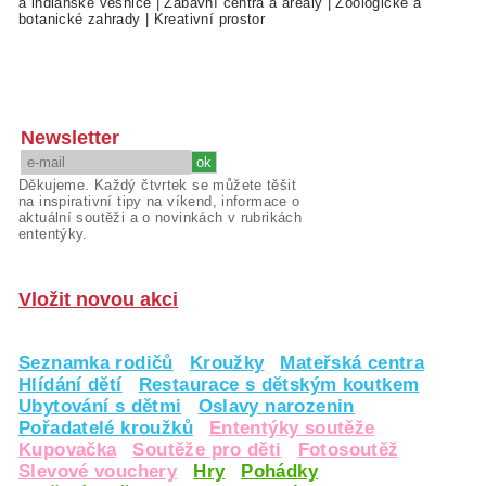
a indiánské vesnice
|
Zábavní centra a areály
|
Zoologické a
botanické zahrady
|
Kreativní prostor
Newsletter
Děkujeme. Každý čtvrtek se můžete těšit
na inspirativní tipy na víkend, informace o
aktuální soutěži a o novinkách v rubrikách
ententýky.
Vložit novou akci
Seznamka rodičů
Kroužky
Mateřská centra
Hlídání dětí
Restaurace s dětským koutkem
Ubytování s dětmi
Oslavy narozenin
Pořadatelé kroužků
Ententýky soutěže
Kupovačka
Soutěže pro děti
Fotosoutěž
Slevové vouchery
Hry
Pohádky