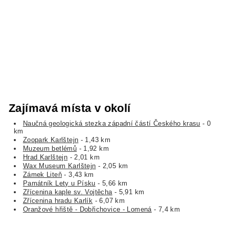
Zajímavá místa v okolí
Naučná geologická stezka západní částí Českého krasu
- 0
km
Zoopark Karlštejn
- 1,43 km
Muzeum betlémů
- 1,92 km
Hrad Karlštejn
- 2,01 km
Wax Museum Karlštejn
- 2,05 km
Zámek Liteň
- 3,43 km
Památník Lety u Písku
- 5,66 km
Zřícenina kaple sv. Vojtěcha
- 5,91 km
Zřícenina hradu Karlík
- 6,07 km
Oranžové hřiště - Dobřichovice - Lomená
- 7,4 km