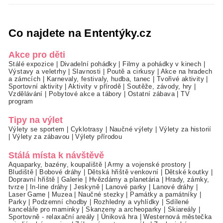
Co najdete na Ententýky.cz
Akce pro děti
Stálé expozice
|
Divadelní pohádky
|
Filmy a pohádky v kinech
|
Výstavy a veletrhy
|
Slavnosti
|
Poutě a cirkusy
|
Akce na hradech
a zámcích
|
Karnevaly, festivaly, hudba, tanec
|
Tvořivé aktivity
|
Sportovní aktivity
|
Aktivity v přírodě
|
Soutěže, závody, hry
|
Vzdělávání
|
Pobytové akce a tábory
|
Ostatní zábava
|
TV
program
Tipy na výlet
Výlety se sportem
|
Cyklotrasy
|
Naučné výlety
|
Výlety za historií
|
Výlety za zábavou
|
Výlety přírodou
Stálá místa k návštěvě
Aquaparky, bazény, koupaliště
|
Army a vojenské prostory
|
Bludiště
|
Bobové dráhy
|
Dětská hřiště venkovní
|
Dětské koutky
|
Dopravní hřiště
|
Galerie
|
Hvězdárny a planetária
|
Hrady, zámky,
tvrze
|
In-line dráhy
|
Jeskyně
|
Lanové parky
|
Lanové dráhy
|
Laser Game
|
Muzea
|
Naučné stezky
|
Památky a památníky
|
Parky
|
Podzemní chodby
|
Rozhledny a vyhlídky
|
Sdílené
kanceláře pro maminky
|
Skanzeny a archeoparky
|
Skiareály
|
Sportovně - relaxační areály
|
Úniková hra
|
Westernová městečka