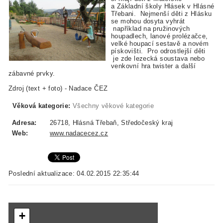
a Základní školy Hlásek v Hlásné
Třebani. Nejmenší děti z Hlásku
se mohou dosyta vyhrát
například na pružinových
houpadlech, lanové prolézačce,
velké houpací sestavě a novém
pískovišti. Pro odrostlejší děti
je zde lezecká soustava nebo
venkovní hra twister a další
zábavné prvky.
Zdroj (text + foto) - Nadace ČEZ
Věková kategorie:
Všechny věkové kategorie
Adresa:
26718, Hlásná Třebaň, Středočeský kraj
Web:
www.nadacecez.cz
Poslední aktualizace: 04.02.2015 22:35:44
+