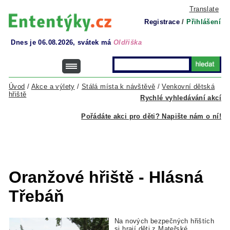
Translate
Registrace
/
Přihlášení
Dnes je 06.08.2026, svátek má
Oldřiška
Úvod
/
Akce a výlety
/
Stálá místa k návštěvě
/
Venkovní dětská
hřiště
Rychlé vyhledávání akcí
Pořádáte akci pro děti? Napište nám o ní!
Oranžové hřiště - Hlásná
Třebáň
Na nových bezpečných hřištích
si hrají děti z Mateřské