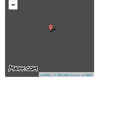
−
Leaflet
|
© Seznam.cz a.s. a další