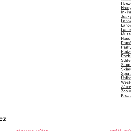
Hvězd
Hrady
In-li
Jesk
Lano
Lano
Lase
Muze
Nauč
Pamá
Park
Podz
Rozhl
Sdíle
Skan
Skiar
Sport
Úniko
Weste
Zábav
Zoolo
Kreat
cz