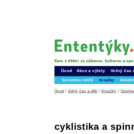
Kam s dětmi za zábavou, kulturou a spo
Úvod
Akce a výlety
Volný čas 
Seznamka rodičů
Kroužky
Mateřs
Úvod
/
Volný čas a děti
/
Kroužky
/
Sporto
cyklistika a spin