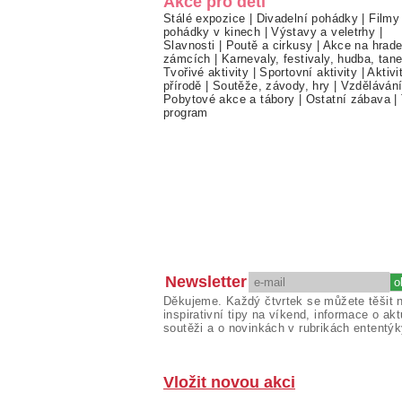
Akce pro děti
Stálé expozice
|
Divadelní pohádky
|
Filmy
pohádky v kinech
|
Výstavy a veletrhy
|
Slavnosti
|
Poutě a cirkusy
|
Akce na hrade
zámcích
|
Karnevaly, festivaly, hudba, tan
Tvořivé aktivity
|
Sportovní aktivity
|
Aktivi
přírodě
|
Soutěže, závody, hry
|
Vzděláván
Pobytové akce a tábory
|
Ostatní zábava
|
program
Newsletter
Děkujeme. Každý čtvrtek se můžete těšit 
inspirativní tipy na víkend, informace o akt
soutěži a o novinkách v rubrikách ententýk
Vložit novou akci