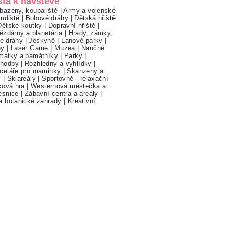
sta k návštěvě
bazény, koupaliště
|
Army a vojenské
ludiště
|
Bobové dráhy
|
Dětská hřiště
Dětské koutky
|
Dopravní hřiště
|
ězdárny a planetária
|
Hrady, zámky,
ne dráhy
|
Jeskyně
|
Lanové parky
|
hy
|
Laser Game
|
Muzea
|
Naučné
mátky a památníky
|
Parky
|
hodby
|
Rozhledny a vyhlídky
|
celáře pro maminky
|
Skanzeny a
y
|
Skiareály
|
Sportovně - relaxační
ková hra
|
Westernová městečka a
esnice
|
Zábavní centra a areály
|
a botanické zahrady
|
Kreativní