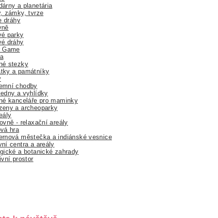
árny a planetária
, zámky, tvrze
ne dráhy
yně
vé parky
vé dráhy
r Game
a
né stezky
tky a památníky
y
emní chodby
edny a vyhlídky
né kanceláře pro maminky
zeny a archeoparky
eály
ovně - relaxační areály
vá hra
rnová městečka a indiánské vesnice
ní centra a areály
gické a botanické zahrady
ivní prostor