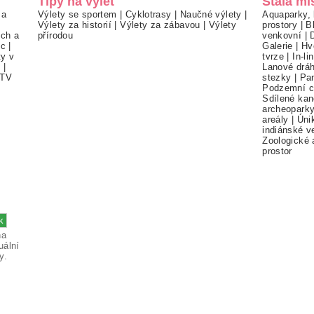
Tipy na výlet
Stálá mí
 a
Výlety se sportem
|
Cyklotrasy
|
Naučné výlety
|
Aquaparky, 
Výlety za historií
|
Výlety za zábavou
|
Výlety
prostory
|
B
ch a
přírodou
venkovní
|
ec
|
Galerie
|
Hv
ty v
tvrze
|
In-li
í
|
Lanové drá
TV
stezky
|
Pa
Podzemní c
Sdílené kan
archeopark
areály
|
Úni
indiánské v
Zoologické 
prostor
na
uální
y.