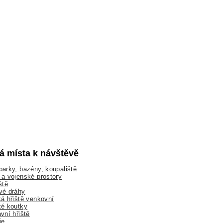
lá místa k návštěvě
arky, bazény, koupaliště
a vojenské prostory
ště
vé dráhy
á hřiště venkovní
ké koutky
vní hřiště
ie