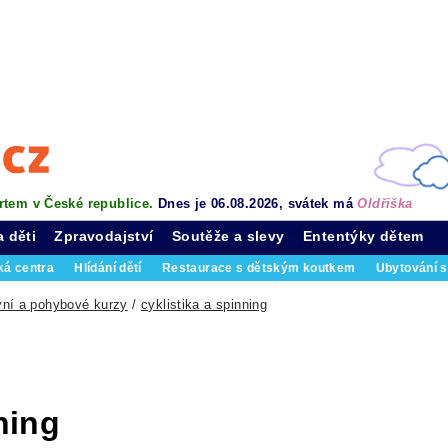
rtem v České republice.
Dnes je 06.08.2026, svátek má
Oldřiška
a děti
Zpravodajství
Soutěže a slevy
Ententýky dětem
ká centra
Hlídání dětí
Restaurace s dětským koutkem
Ubytování s
vní a pohybové kurzy
/
cyklistika a spinning
ning