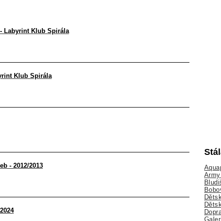
 Labyrint Klub Spirála
yrint Klub Spirála
Stá
eb - 2012/2013
Aquap
Army 
Bludi
Bobo
Dětsk
Děts
 2024
Dopra
Galer