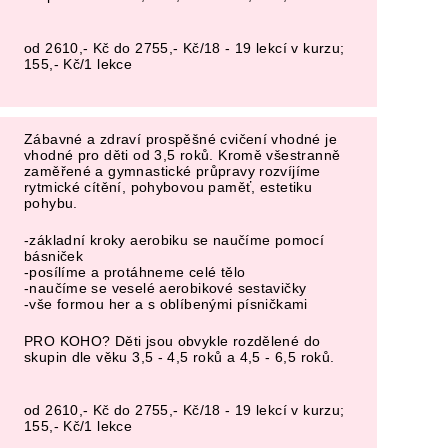
od 2610,- Kč do 2755,- Kč/18 - 19 lekcí v kurzu;
155,- Kč/1 lekce
Zábavné a zdraví prospěšné cvičení vhodné je
vhodné pro děti od 3,5 roků. Kromě všestranně
zaměřené a gymnastické průpravy rozvíjíme
rytmické cítění, pohybovou paměť, estetiku
pohybu.
-základní kroky aerobiku se naučíme pomocí
básniček
-posílíme a protáhneme celé tělo
-naučíme se veselé aerobikové sestavičky
-vše formou her a s oblíbenými písničkami
PRO KOHO? Děti jsou obvykle rozdělené do
skupin dle věku 3,5 - 4,5 roků a 4,5 - 6,5 roků.
od 2610,- Kč do 2755,- Kč/18 - 19 lekcí v kurzu;
155,- Kč/1 lekce