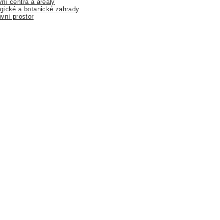
ní centra a areály
gické a botanické zahrady
ivní prostor