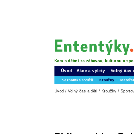
Kam s dětmi za zábavou, kulturou a spo
Úvod
Akce a výlety
Volný čas 
Seznamka rodičů
Kroužky
Mateřs
Úvod
/
Volný čas a děti
/
Kroužky
/
Sporto