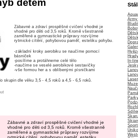
ohyb dětem
Stá
Aquap
Army 
Bludi
Zábavné a zdraví prospěšné cvičení vhodné je
Bobo
vhodné pro děti od 3,5 roků. Kromě všestranně
Dětsk
zaměřené a gymnastické průpravy rozvíjíme
Děts
rytmické cítění, pohybovou paměť, estetiku pohybu.
Dopra
Galer
Hvězd
-základní kroky aerobiku se naučíme pomocí
Hrady
básniček
In-li
-posílíme a protáhneme celé tělo
Jesk
-naučíme se veselé aerobikové sestavičky
Lano
-vše formou her a s oblíbenými písničkami
Lano
Lase
skupin dle věku 3,5 - 4,5 roků a 4,5 - 6,5 roků.
Muze
Nauč
nut
Pamá
Park
Podz
Rozhl
Sdíle
Skan
Skiar
Zábavné a zdraví prospěšné cvičení vhodné je
Sport
vhodné pro děti od 3,5 roků. Kromě všestranně
Úniko
zaměřené a gymnastické průpravy rozvíjíme
Weste
rytmické cítění, pohybovou paměť, estetiku