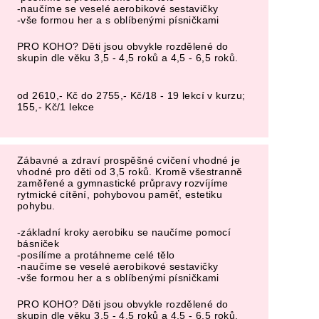
-naučíme se veselé aerobikové sestavičky
-vše formou her a s oblíbenými písničkami
PRO KOHO? Děti jsou obvykle rozdělené do
skupin dle věku 3,5 - 4,5 roků a 4,5 - 6,5 roků.
od 2610,- Kč do 2755,- Kč/18 - 19 lekcí v kurzu;
155,- Kč/1 lekce
Zábavné a zdraví prospěšné cvičení vhodné je
vhodné pro děti od 3,5 roků. Kromě všestranně
zaměřené a gymnastické průpravy rozvíjíme
rytmické cítění, pohybovou paměť, estetiku
pohybu.
-základní kroky aerobiku se naučíme pomocí
básniček
-posílíme a protáhneme celé tělo
-naučíme se veselé aerobikové sestavičky
-vše formou her a s oblíbenými písničkami
PRO KOHO? Děti jsou obvykle rozdělené do
skupin dle věku 3,5 - 4,5 roků a 4,5 - 6,5 roků.