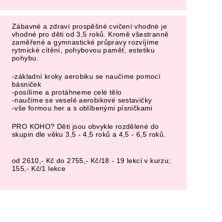
Zábavné a zdraví prospěšné cvičení vhodné je
vhodné pro děti od 3,5 roků. Kromě všestranně
zaměřené a gymnastické průpravy rozvíjíme
rytmické cítění, pohybovou paměť, estetiku
pohybu.
-základní kroky aerobiku se naučíme pomocí
básniček
-posílíme a protáhneme celé tělo
-naučíme se veselé aerobikové sestavičky
-vše formou her a s oblíbenými písničkami
PRO KOHO? Děti jsou obvykle rozdělené do
skupin dle věku 3,5 - 4,5 roků a 4,5 - 6,5 roků.
od 2610,- Kč do 2755,- Kč/18 - 19 lekcí v kurzu;
155,- Kč/1 lekce