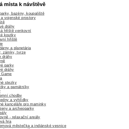
lá místa k návštěvě
arky, bazény, koupaliště
a vojenské prostory
ště
vé dráhy
á hřiště venkovní
ké koutky
vní hřiště
ie
árny a planetária
, zámky, tvrze
ne dráhy
yně
vé parky
vé dráhy
r Game
a
né stezky
tky a památníky
y
emní chodby
edny a vyhlídky
né kanceláře pro maminky
zeny a archeoparky
eály
ovně - relaxační areály
vá hra
rnová městečka a indiánské vesnice