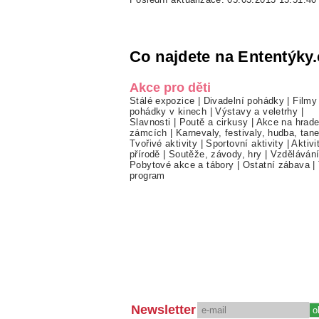
Co najdete na Ententýky.
Akce pro děti
Stálé expozice
|
Divadelní pohádky
|
Filmy
pohádky v kinech
|
Výstavy a veletrhy
|
Slavnosti
|
Poutě a cirkusy
|
Akce na hrade
zámcích
|
Karnevaly, festivaly, hudba, tan
Tvořivé aktivity
|
Sportovní aktivity
|
Aktivi
přírodě
|
Soutěže, závody, hry
|
Vzděláván
Pobytové akce a tábory
|
Ostatní zábava
|
program
Newsletter