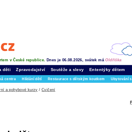
rtem v České republice.
Dnes je 06.08.2026, svátek má
Oldřiška
a děti
Zpravodajství
Soutěže a slevy
Ententýky dětem
ká centra
Hlídání dětí
Restaurace s dětským koutkem
Ubytování s
vní a pohybové kurzy
/
Cvičení
P