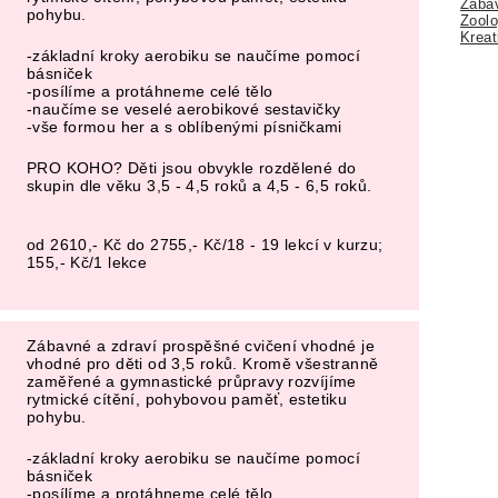
Zábav
pohybu.
Zoolo
Kreat
-základní kroky aerobiku se naučíme pomocí
básniček
-posílíme a protáhneme celé tělo
-naučíme se veselé aerobikové sestavičky
-vše formou her a s oblíbenými písničkami
PRO KOHO? Děti jsou obvykle rozdělené do
skupin dle věku 3,5 - 4,5 roků a 4,5 - 6,5 roků.
od 2610,- Kč do 2755,- Kč/18 - 19 lekcí v kurzu;
155,- Kč/1 lekce
Zábavné a zdraví prospěšné cvičení vhodné je
vhodné pro děti od 3,5 roků. Kromě všestranně
zaměřené a gymnastické průpravy rozvíjíme
rytmické cítění, pohybovou paměť, estetiku
pohybu.
-základní kroky aerobiku se naučíme pomocí
básniček
-posílíme a protáhneme celé tělo