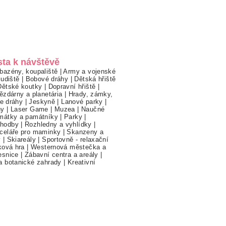
sta k návštěvě
bazény, koupaliště
|
Army a vojenské
ludiště
|
Bobové dráhy
|
Dětská hřiště
Dětské koutky
|
Dopravní hřiště
|
ězdárny a planetária
|
Hrady, zámky,
ne dráhy
|
Jeskyně
|
Lanové parky
|
hy
|
Laser Game
|
Muzea
|
Naučné
mátky a památníky
|
Parky
|
hodby
|
Rozhledny a vyhlídky
|
celáře pro maminky
|
Skanzeny a
y
|
Skiareály
|
Sportovně - relaxační
ková hra
|
Westernová městečka a
esnice
|
Zábavní centra a areály
|
a botanické zahrady
|
Kreativní