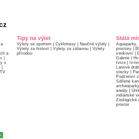
cz
Tipy na výlet
Stálá mí
 a
Výlety se sportem
|
Cyklotrasy
|
Naučné výlety
|
Aquaparky, 
Výlety za historií
|
Výlety za zábavou
|
Výlety
prostory
|
B
ch a
přírodou
venkovní
|
ec
|
Galerie
|
Hv
ty v
tvrze
|
In-li
í
|
Lanové drá
TV
stezky
|
Pa
Podzemní c
Sdílené kan
archeopark
areály
|
Úni
indiánské v
Zoologické 
prostor