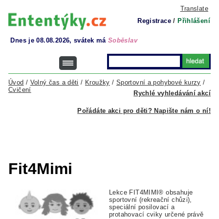
Translate
Registrace
/
Přihlášení
Dnes je 08.08.2026, svátek má
Soběslav
Úvod
/
Volný čas a děti
/
Kroužky
/
Sportovní a pohybové kurzy
/
Cvičení
Rychlé vyhledávání akcí
Pořádáte akci pro děti? Napište nám o ní!
Fit4Mimi
Lekce FIT4MIMI® obsahuje
sportovní (rekreační chůzi),
speciální posilovací a
protahovací cviky určené právě