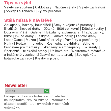
Tipy na výlet
Výlety se sportem
|
Cyklotrasy
|
Naučné výlety
|
Výlety za historií
|
Výlety za zábavou
|
Výlety přírodou
Stálá místa k návštěvě
Aquaparky, bazény, koupaliště
|
Army a vojenské prostory
|
Bludiště
|
Bobové dráhy
|
Dětská hřiště venkovní
|
Dětské koutky
|
Dopravní hřiště
|
Galerie
|
Hvězdárny a planetária
|
Hrady, zámky,
tvrze
|
In-line dráhy
|
Jeskyně
|
Lanové parky
|
Lanové dráhy
|
Laser Game
|
Muzea
|
Naučné stezky
|
Památky a památníky
|
Parky
|
Podzemní chodby
|
Rozhledny a vyhlídky
|
Sdílené
kanceláře pro maminky
|
Skanzeny a archeoparky
|
Skiareály
|
Sportovně - relaxační areály
|
Úniková hra
|
Westernová městečka
a indiánské vesnice
|
Zábavní centra a areály
|
Zoologické a
botanické zahrady
|
Kreativní prostor
Newsletter
Děkujeme. Každý čtvrtek se můžete těšit
na inspirativní tipy na víkend, informace o
aktuální soutěži a o novinkách v rubrikách
ententýky.