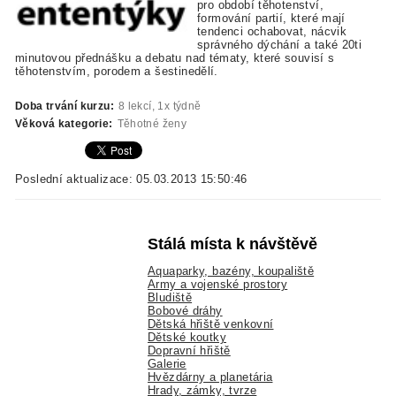
pro období těhotenství,
formování partií, které mají
tendenci ochabovat, nácvik
správného dýchání a také 20ti
minutovou přednášku a debatu nad tématy, které souvisí s
těhotenstvím, porodem a šestinedělí.
Doba trvání kurzu:
8 lekcí, 1x týdně
Věková kategorie:
Těhotné ženy
Poslední aktualizace: 05.03.2013 15:50:46
Stálá místa k návštěvě
Aquaparky, bazény, koupaliště
Army a vojenské prostory
Bludiště
Bobové dráhy
Dětská hřiště venkovní
Dětské koutky
Dopravní hřiště
Galerie
Hvězdárny a planetária
Hrady, zámky, tvrze