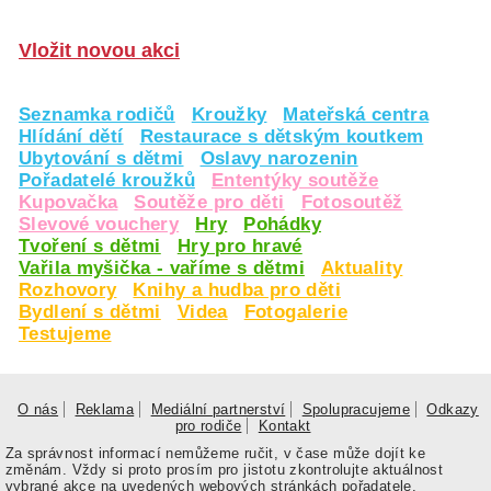
Vložit novou akci
Seznamka rodičů
Kroužky
Mateřská centra
Hlídání dětí
Restaurace s dětským koutkem
Ubytování s dětmi
Oslavy narozenin
Pořadatelé kroužků
Ententýky soutěže
Kupovačka
Soutěže pro děti
Fotosoutěž
Slevové vouchery
Hry
Pohádky
Tvoření s dětmi
Hry pro hravé
Vařila myšička - vaříme s dětmi
Aktuality
Rozhovory
Knihy a hudba pro děti
Bydlení s dětmi
Videa
Fotogalerie
Testujeme
O nás
Reklama
Mediální partnerství
Spolupracujeme
Odkazy
pro rodiče
Kontakt
Za správnost informací nemůžeme ručit, v čase může dojít ke
změnám. Vždy si proto prosím pro jistotu zkontrolujte aktuálnost
vybrané akce na uvedených webových stránkách pořadatele.