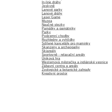
In-line dráhy
Jeskyně
Lanové parky
Lanové dráhy
Laser Game
Muzea
Naučné stezky
Památky a památníky
Parky
Podzemní chodby
Rozhledny a vyhlídky
Sdílené kanceláře pro maminky
Skanzeny a archeoparky
Skiareály
Sportovně - relaxační areály
Úniková hra
Westernová městečka a indiánské vesnice
Zábavní centra a areály
Zoologické a botanické zahrady
Kreativní prostor