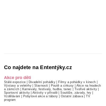
Co najdete na Ententýky.cz
Akce pro děti
Stálé expozice
|
Divadelní pohádky
|
Filmy a pohádky v kinech
|
Výstavy a veletrhy
|
Slavnosti
|
Poutě a cirkusy
|
Akce na hradech
a zámcích
|
Karnevaly, festivaly, hudba, tanec
|
Tvořivé aktivity
|
Sportovní aktivity
|
Aktivity v přírodě
|
Soutěže, závody, hry
|
Vzdělávání
|
Pobytové akce a tábory
|
Ostatní zábava
|
TV
program