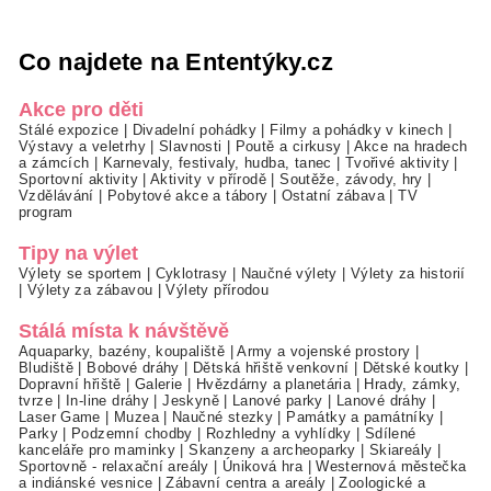
Co najdete na Ententýky.cz
Akce pro děti
Stálé expozice
|
Divadelní pohádky
|
Filmy a pohádky v kinech
|
Výstavy a veletrhy
|
Slavnosti
|
Poutě a cirkusy
|
Akce na hradech
a zámcích
|
Karnevaly, festivaly, hudba, tanec
|
Tvořivé aktivity
|
Sportovní aktivity
|
Aktivity v přírodě
|
Soutěže, závody, hry
|
Vzdělávání
|
Pobytové akce a tábory
|
Ostatní zábava
|
TV
program
Tipy na výlet
Výlety se sportem
|
Cyklotrasy
|
Naučné výlety
|
Výlety za historií
|
Výlety za zábavou
|
Výlety přírodou
Stálá místa k návštěvě
Aquaparky, bazény, koupaliště
|
Army a vojenské prostory
|
Bludiště
|
Bobové dráhy
|
Dětská hřiště venkovní
|
Dětské koutky
|
Dopravní hřiště
|
Galerie
|
Hvězdárny a planetária
|
Hrady, zámky,
tvrze
|
In-line dráhy
|
Jeskyně
|
Lanové parky
|
Lanové dráhy
|
Laser Game
|
Muzea
|
Naučné stezky
|
Památky a památníky
|
Parky
|
Podzemní chodby
|
Rozhledny a vyhlídky
|
Sdílené
kanceláře pro maminky
|
Skanzeny a archeoparky
|
Skiareály
|
Sportovně - relaxační areály
|
Úniková hra
|
Westernová městečka
a indiánské vesnice
|
Zábavní centra a areály
|
Zoologické a