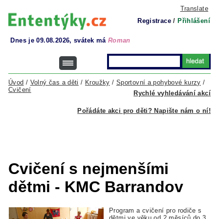
Translate
Registrace
/
Přihlášení
Dnes je 09.08.2026, svátek má
Roman
Úvod
/
Volný čas a děti
/
Kroužky
/
Sportovní a pohybové kurzy
/
Cvičení
Rychlé vyhledávání akcí
Pořádáte akci pro děti? Napište nám o ní!
Cvičení s nejmenšími
dětmi - KMC Barrandov
Program a cvičení pro rodiče s
dětmi ve věku od 2 měsíců do 3