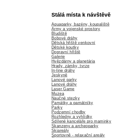
Stálá místa k návštěvě
Aquaparky, bazény, koupaliště
Army a vojenské prostory
Bludiště
Bobové dráhy
Dětská hřiště venkovní
Dětské koutky
Dopravní hřiště
Galerie
Hvězdárny a planetária
Hrady, zámky, tvrze
In-line dráhy
Jeskyně
Lanové parky
Lanové dráhy
Laser Game
Muzea
Naučné stezky
Památky a památníky
Parky
Podzemní chodby
Rozhledny a vyhlídky
Sdílené kanceláře pro maminky
Skanzeny a archeoparky
Skiareály
Sportovně - relaxační areály