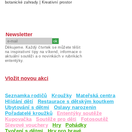
botanické zahrady
|
Kreativní prostor
Newsletter
Děkujeme. Každý čtvrtek se můžete těšit
na inspirativní tipy na víkend, informace o
aktuální soutěži a o novinkách v rubrikách
ententýky.
Vložit novou akci
Seznamka rodičů
Kroužky
Mateřská centra
Hlídání dětí
Restaurace s dětským koutkem
Ubytování s dětmi
Oslavy narozenin
Pořadatelé kroužků
Ententýky soutěže
Kupovačka
Soutěže pro děti
Fotosoutěž
Slevové vouchery
Hry
Pohádky
Tvoření s dětmi
Hry pro hravé