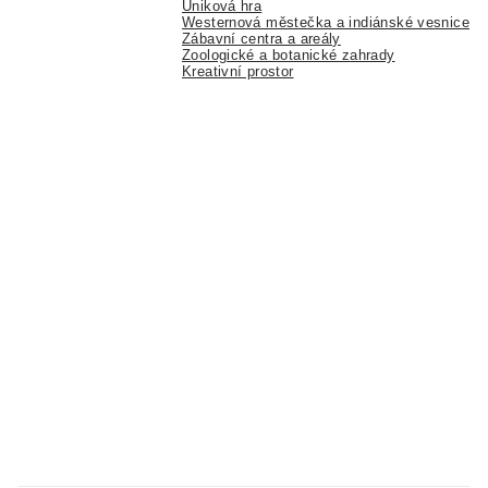
Úniková hra
Westernová městečka a indiánské vesnice
Zábavní centra a areály
Zoologické a botanické zahrady
Kreativní prostor