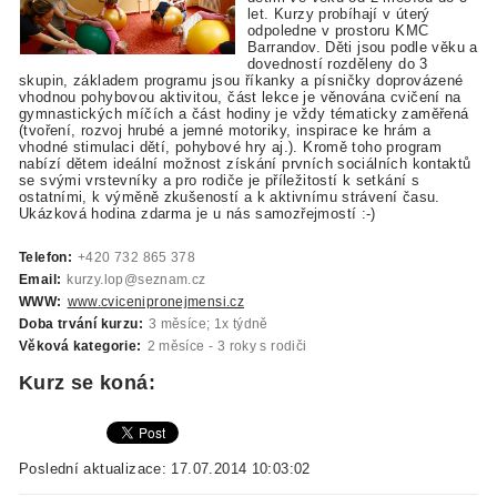
let. Kurzy probíhají v úterý
odpoledne v prostoru KMC
Barrandov. Děti jsou podle věku a
dovedností rozděleny do 3
skupin, základem programu jsou říkanky a písničky doprovázené
vhodnou pohybovou aktivitou, část lekce je věnována cvičení na
gymnastických míčích a část hodiny je vždy tématicky zaměřená
(tvoření, rozvoj hrubé a jemné motoriky, inspirace ke hrám a
vhodné stimulaci dětí, pohybové hry aj.). Kromě toho program
nabízí dětem ideální možnost získání prvních sociálních kontaktů
se svými vrstevníky a pro rodiče je příležitostí k setkání s
ostatními, k výměně zkušeností a k aktivnímu strávení času.
Ukázková hodina zdarma je u nás samozřejmostí :-)
Telefon:
+420 732 865 378
Email:
kurzy.lop@seznam.cz
WWW:
www.cvicenipronejmensi.cz
Doba trvání kurzu:
3 měsíce; 1x týdně
Věková kategorie:
2 měsíce - 3 roky s rodiči
Kurz se koná:
Poslední aktualizace: 17.07.2014 10:03:02