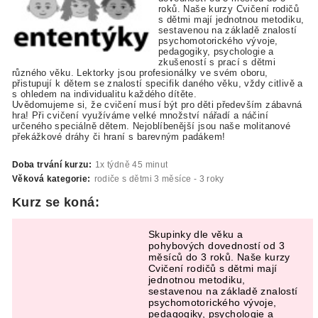
roků. Naše kurzy Cvičení rodičů
s dětmi mají jednotnou metodiku,
sestavenou na základě znalostí
psychomotorického vývoje,
pedagogiky, psychologie a
zkušeností s prací s dětmi
různého věku. Lektorky jsou profesionálky ve svém oboru,
přistupují k dětem se znalostí specifik daného věku, vždy citlivě a
s ohledem na individualitu každého dítěte.
Uvědomujeme si, že cvičení musí být pro děti především zábavná
hra! Při cvičení využíváme velké množství nářadí a náčiní
určeného speciálně dětem. Nejoblíbenější jsou naše molitanové
překážkové dráhy či hraní s barevným padákem!
Doba trvání kurzu:
1x týdně 45 minut
Věková kategorie:
rodiče s dětmi 3 měsíce - 3 roky
Kurz se koná:
Skupinky dle věku a
pohybových dovedností od 3
měsíců do 3 roků. Naše kurzy
Cvičení rodičů s dětmi mají
jednotnou metodiku,
sestavenou na základě znalostí
psychomotorického vývoje,
pedagogiky, psychologie a