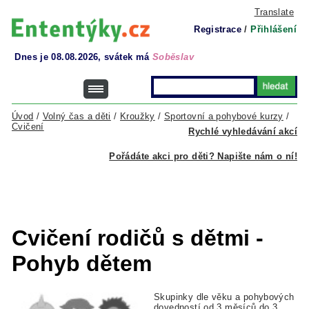
Translate
Registrace
/
Přihlášení
Dnes je 08.08.2026, svátek má
Soběslav
Úvod
/
Volný čas a děti
/
Kroužky
/
Sportovní a pohybové kurzy
/
Cvičení
Rychlé vyhledávání akcí
Pořádáte akci pro děti? Napište nám o ní!
Cvičení rodičů s dětmi -
Pohyb dětem
Skupinky dle věku a pohybových
dovedností od 3 měsíců do 3