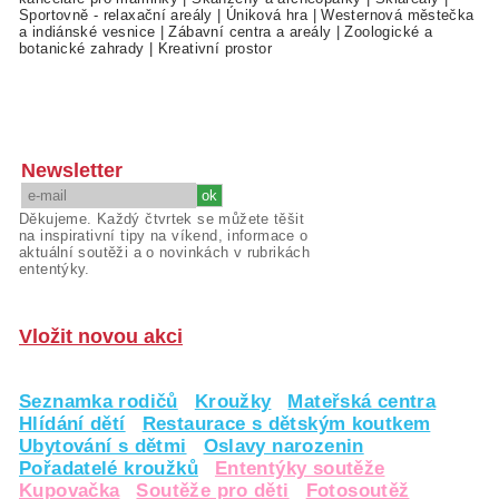
Sportovně - relaxační areály
|
Úniková hra
|
Westernová městečka
a indiánské vesnice
|
Zábavní centra a areály
|
Zoologické a
botanické zahrady
|
Kreativní prostor
Newsletter
Děkujeme. Každý čtvrtek se můžete těšit
na inspirativní tipy na víkend, informace o
aktuální soutěži a o novinkách v rubrikách
ententýky.
Vložit novou akci
Seznamka rodičů
Kroužky
Mateřská centra
Hlídání dětí
Restaurace s dětským koutkem
Ubytování s dětmi
Oslavy narozenin
Pořadatelé kroužků
Ententýky soutěže
Kupovačka
Soutěže pro děti
Fotosoutěž