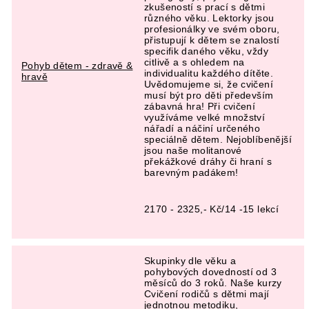
zkušeností s prací s dětmi
různého věku. Lektorky jsou
profesionálky ve svém oboru,
přistupují k dětem se znalostí
specifik daného věku, vždy
citlivě a s ohledem na
Pohyb dětem - zdravě &
individualitu každého dítěte.
hravě
Uvědomujeme si, že cvičení
musí být pro děti především
zábavná hra! Při cvičení
využíváme velké množství
nářadí a náčiní určeného
speciálně dětem. Nejoblíbenější
jsou naše molitanové
překážkové dráhy či hraní s
barevným padákem!
2170 - 2325,- Kč/14 -15 lekcí
Skupinky dle věku a
pohybových dovedností od 3
měsíců do 3 roků. Naše kurzy
Cvičení rodičů s dětmi mají
jednotnou metodiku,