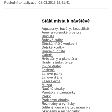
Poslední aktualizace: 05.03.2013 15:51:41
Stálá místa k návštěvě
Aquaparky, bazény, koupaliště
Army a vojenské prostory
Bludiště
Bobové dráhy
Dětská hřiště venkovní
Dětské koutky
Dopravní hřiště
Galerie
Hvězdárny a planetária
Hrady, zámky, tvrze
In-line dráhy
Jeskyně
Lanové parky
Lanové dráhy
Laser Game
Muzea
Naučné stezky
Památky a památníky
Parky
Podzemní chodby
Rozhledny a vyhlídky
Sdílené kanceláře pro maminky
Skanzeny a archeoparky