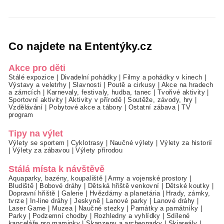
Co najdete na Ententýky.cz
Akce pro děti
Stálé expozice
|
Divadelní pohádky
|
Filmy a pohádky v kinech
|
Výstavy a veletrhy
|
Slavnosti
|
Poutě a cirkusy
|
Akce na hradech
a zámcích
|
Karnevaly, festivaly, hudba, tanec
|
Tvořivé aktivity
|
Sportovní aktivity
|
Aktivity v přírodě
|
Soutěže, závody, hry
|
Vzdělávání
|
Pobytové akce a tábory
|
Ostatní zábava
|
TV
program
Tipy na výlet
Výlety se sportem
|
Cyklotrasy
|
Naučné výlety
|
Výlety za historií
|
Výlety za zábavou
|
Výlety přírodou
Stálá místa k návštěvě
Aquaparky, bazény, koupaliště
|
Army a vojenské prostory
|
Bludiště
|
Bobové dráhy
|
Dětská hřiště venkovní
|
Dětské koutky
|
Dopravní hřiště
|
Galerie
|
Hvězdárny a planetária
|
Hrady, zámky,
tvrze
|
In-line dráhy
|
Jeskyně
|
Lanové parky
|
Lanové dráhy
|
Laser Game
|
Muzea
|
Naučné stezky
|
Památky a památníky
|
Parky
|
Podzemní chodby
|
Rozhledny a vyhlídky
|
Sdílené
kanceláře pro maminky
|
Skanzeny a archeoparky
|
Skiareály
|