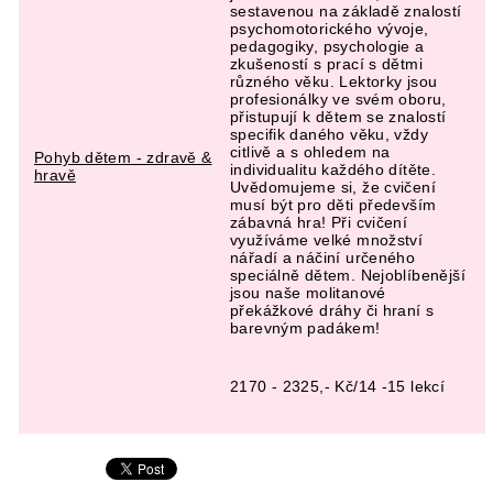
sestavenou na základě znalostí
psychomotorického vývoje,
pedagogiky, psychologie a
zkušeností s prací s dětmi
různého věku. Lektorky jsou
profesionálky ve svém oboru,
přistupují k dětem se znalostí
specifik daného věku, vždy
citlivě a s ohledem na
Pohyb dětem - zdravě &
individualitu každého dítěte.
hravě
Uvědomujeme si, že cvičení
musí být pro děti především
zábavná hra! Při cvičení
využíváme velké množství
nářadí a náčiní určeného
speciálně dětem. Nejoblíbenější
jsou naše molitanové
překážkové dráhy či hraní s
barevným padákem!
2170 - 2325,- Kč/14 -15 lekcí