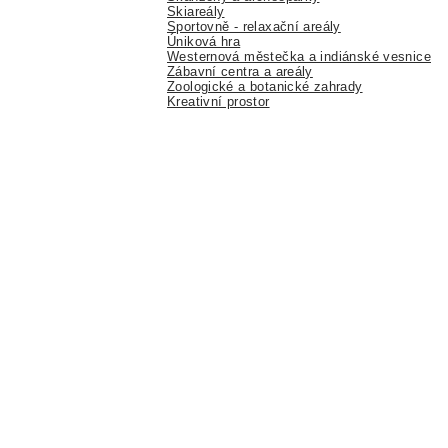
Skiareály
Sportovně - relaxační areály
Úniková hra
Westernová městečka a indiánské vesnice
Zábavní centra a areály
Zoologické a botanické zahrady
Kreativní prostor