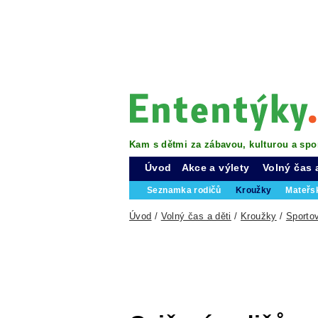
Kam s dětmi za zábavou, kulturou a spo
Úvod
Akce a výlety
Volný čas 
Seznamka rodičů
Kroužky
Mateřs
Úvod
/
Volný čas a děti
/
Kroužky
/
Sporto