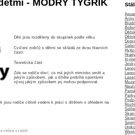
s dětmi - MODRÝ TYGŘÍK
Stá
Aquap
Army 
Bludi
Bobo
Dětsk
Děts
Děti jsou rozděleny do skupinek podle věku.
Dopra
Galer
Cvičení rodičů s dětmi se skládá ze dvou hlavních
Hvězd
částí:
Hrady
In-li
Teoretická část:
Jesk
Lano
Lano
Zde se rodiče doví, co má jejich miminko umět a
Lase
jakým způsobem, jak u dítěte probíhá spontánní
Muze
vývoj jakým způsobem jej mohou podporovat.
Nauč
Pamá
Park
Podz
 jsou rodiče citlivě vedeni k práci s dítětem s ohledem na
Rozhl
Sdíle
Skan
Skiar
Sport
Úniko
je chůze s rodiči
Weste