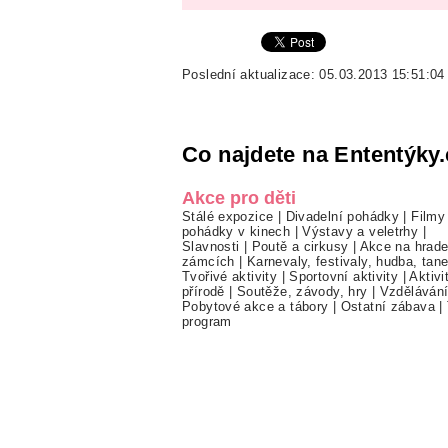
Poslední aktualizace: 05.03.2013 15:51:04
Co najdete na Ententýky.
Akce pro děti
Stálé expozice
|
Divadelní pohádky
|
Filmy
pohádky v kinech
|
Výstavy a veletrhy
|
Slavnosti
|
Poutě a cirkusy
|
Akce na hrade
zámcích
|
Karnevaly, festivaly, hudba, tan
Tvořivé aktivity
|
Sportovní aktivity
|
Aktivi
přírodě
|
Soutěže, závody, hry
|
Vzděláván
Pobytové akce a tábory
|
Ostatní zábava
|
program