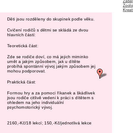
Zábav
Zoolo
Kreat
Děti jsou rozděleny do skupinek podle věku.
Cvičení rodičů s dětmi se skládá ze dvou
hlavních částí:
Teoretická část:
Zde se rodiče doví, co má jejich miminko
umět a jakým způsobem, jak u dítěte
probíhá spontánní vývoj jakým způsobem jej
mohou podporovat.
Praktická část:
Formou hry a za pomoci říkanek a škádlivek
jsou rodiče citlivě vedeni k práci s dítětem s
ohledem na jeho individuální
psychomotorický vývoj.
2160,-Kč/18 lekcí; 150,-Kč/jednotlivá lekce