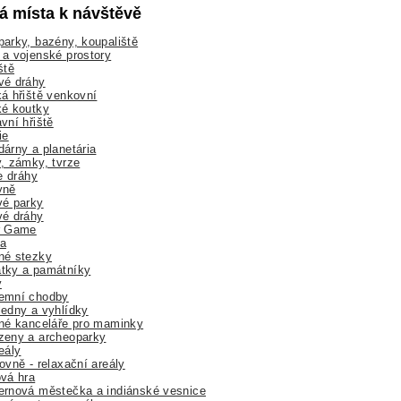
lá místa k návštěvě
arky, bazény, koupaliště
a vojenské prostory
ště
vé dráhy
á hřiště venkovní
ké koutky
vní hřiště
ie
árny a planetária
, zámky, tvrze
ne dráhy
yně
vé parky
vé dráhy
r Game
a
né stezky
tky a památníky
y
emní chodby
edny a vyhlídky
né kanceláře pro maminky
zeny a archeoparky
eály
ovně - relaxační areály
vá hra
rnová městečka a indiánské vesnice