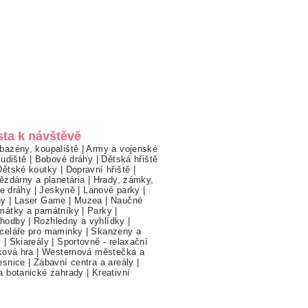
sta k návštěvě
bazény, koupaliště
|
Army a vojenské
ludiště
|
Bobové dráhy
|
Dětská hřiště
Dětské koutky
|
Dopravní hřiště
|
ězdárny a planetária
|
Hrady, zámky,
ne dráhy
|
Jeskyně
|
Lanové parky
|
hy
|
Laser Game
|
Muzea
|
Naučné
mátky a památníky
|
Parky
|
hodby
|
Rozhledny a vyhlídky
|
celáře pro maminky
|
Skanzeny a
y
|
Skiareály
|
Sportovně - relaxační
ková hra
|
Westernová městečka a
esnice
|
Zábavní centra a areály
|
a botanické zahrady
|
Kreativní