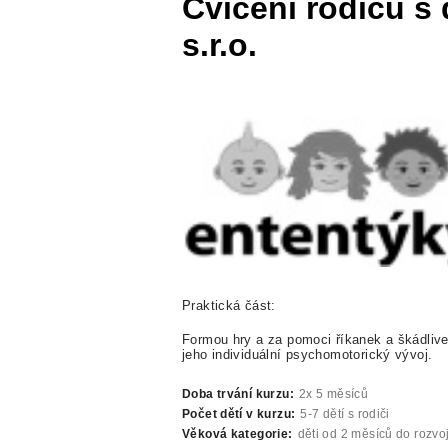
Cvičení rodičů 
s.r.o.
Praktická část:
Formou hry a za pomoci říkanek a škádlivek
jeho individuální psychomotorický vývoj.
Doba trvání kurzu:
2x 5 měsíců
Počet dětí v kurzu:
5-7 dětí s rodiči
Věková kategorie:
děti od 2 měsíců do rozvo