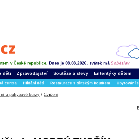
rtem v České republice.
Dnes je 08.08.2026, svátek má
Soběslav
a děti
Zpravodajství
Soutěže a slevy
Ententýky dětem
ká centra
Hlídání dětí
Restaurace s dětským koutkem
Ubytování s
vní a pohybové kurzy
/
Cvičení
P