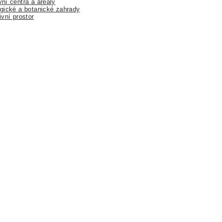
ní centra a areály
gické a botanické zahrady
ivní prostor