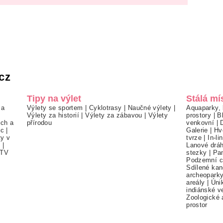
cz
Tipy na výlet
Stálá mí
 a
Výlety se sportem
|
Cyklotrasy
|
Naučné výlety
|
Aquaparky, 
Výlety za historií
|
Výlety za zábavou
|
Výlety
prostory
|
B
ch a
přírodou
venkovní
|
ec
|
Galerie
|
Hv
ty v
tvrze
|
In-li
í
|
Lanové drá
TV
stezky
|
Pa
Podzemní c
Sdílené kan
archeopark
areály
|
Úni
indiánské v
Zoologické 
prostor