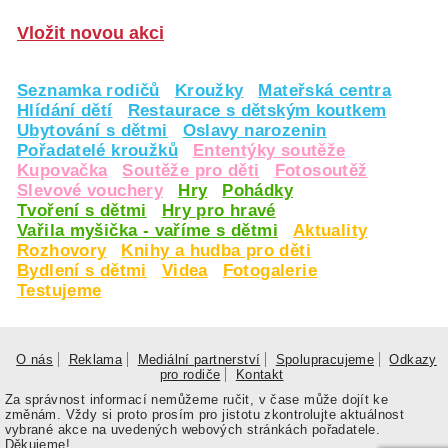
Vložit novou akci
Seznamka rodičů
Kroužky
Mateřská centra
Hlídání dětí
Restaurace s dětským koutkem
Ubytování s dětmi
Oslavy narozenin
Pořadatelé kroužků
Ententýky soutěže
Kupovačka
Soutěže pro děti
Fotosoutěž
Slevové vouchery
Hry
Pohádky
Tvoření s dětmi
Hry pro hravé
Vařila myšička - vaříme s dětmi
Aktuality
Rozhovory
Knihy a hudba pro děti
Bydlení s dětmi
Videa
Fotogalerie
Testujeme
O nás
Reklama
Mediální partnerství
Spolupracujeme
Odkazy
pro rodiče
Kontakt
Za správnost informací nemůžeme ručit, v čase může dojít ke
změnám. Vždy si proto prosím pro jistotu zkontrolujte aktuálnost
vybrané akce na uvedených webových stránkách pořadatele.
Děkujeme!