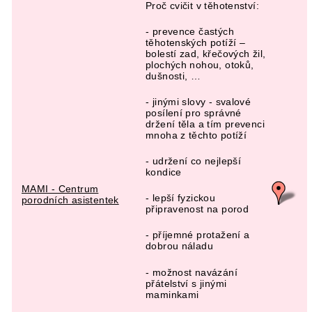
Proč cvičit v těhotenství:
- prevence častých
těhotenských potíží –
bolestí zad, křečových žil,
plochých nohou, otoků,
dušnosti, …
- jinými slovy - svalové
posílení pro správné
držení těla a tím prevenci
mnoha z těchto potíží
- udržení co nejlepší
kondice
MAMI - Centrum
- lepší fyzickou
porodních asistentek
připravenost na porod
- příjemné protažení a
dobrou náladu
- možnost navázání
přátelství s jinými
maminkami