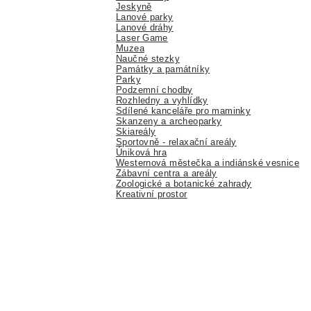
Jeskyně
Lanové parky
Lanové dráhy
Laser Game
Muzea
Naučné stezky
Památky a památníky
Parky
Podzemní chodby
Rozhledny a vyhlídky
Sdílené kanceláře pro maminky
Skanzeny a archeoparky
Skiareály
Sportovně - relaxační areály
Úniková hra
Westernová městečka a indiánské vesnice
Zábavní centra a areály
Zoologické a botanické zahrady
Kreativní prostor