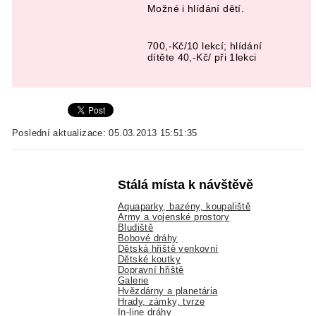
Možné i hlídání dětí.
700,-Kč/10 lekcí; hlídání
dítěte 40,-Kč/ při 1lekci
Poslední aktualizace: 05.03.2013 15:51:35
Stálá místa k návštěvě
Aquaparky, bazény, koupaliště
Army a vojenské prostory
Bludiště
Bobové dráhy
Dětská hřiště venkovní
Dětské koutky
Dopravní hřiště
Galerie
Hvězdárny a planetária
Hrady, zámky, tvrze
In-line dráhy