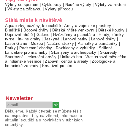
Výlety se sportem
|
Cyklotrasy
|
Naučné výlety
|
Výlety za historií
|
Výlety za zábavou
|
Výlety přírodou
Stálá místa k návštěvě
Aquaparky, bazény, koupaliště
|
Army a vojenské prostory
|
Bludiště
|
Bobové dráhy
|
Dětská hřiště venkovní
|
Dětské koutky
|
Dopravní hřiště
|
Galerie
|
Hvězdárny a planetária
|
Hrady, zámky,
tvrze
|
In-line dráhy
|
Jeskyně
|
Lanové parky
|
Lanové dráhy
|
Laser Game
|
Muzea
|
Naučné stezky
|
Památky a památníky
|
Parky
|
Podzemní chodby
|
Rozhledny a vyhlídky
|
Sdílené
kanceláře pro maminky
|
Skanzeny a archeoparky
|
Skiareály
|
Sportovně - relaxační areály
|
Úniková hra
|
Westernová městečka
a indiánské vesnice
|
Zábavní centra a areály
|
Zoologické a
botanické zahrady
|
Kreativní prostor
Newsletter
Děkujeme. Každý čtvrtek se můžete těšit
na inspirativní tipy na víkend, informace o
aktuální soutěži a o novinkách v rubrikách
ententýky.