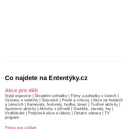
Co najdete na Ententýky.cz
Akce pro děti
Stálé expozice
|
Divadelní pohádky
|
Filmy a pohádky v kinech
|
Výstavy a veletrhy
|
Slavnosti
|
Poutě a cirkusy
|
Akce na hradech
a zámcích
|
Karnevaly, festivaly, hudba, tanec
|
Tvořivé aktivity
|
Sportovní aktivity
|
Aktivity v přírodě
|
Soutěže, závody, hry
|
Vzdělávání
|
Pobytové akce a tábory
|
Ostatní zábava
|
TV
program
Tipy na výlet