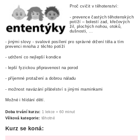
Proč cvičit v těhotenství:
- prevence častých těhotenských
potíží – bolestí zad, křečových
žil, plochých nohou, otoků,
dušnosti, …
- jinými slovy - svalové posílení pro správné držení těla a tím
prevenci mnoha z těchto potíží
- udržení co nejlepší kondice
- lepší fyzickou připravenost na porod
- příjemné protažení a dobrou náladu
- možnost navázání přátelství s jinými maminkami
Možné i hlídání dětí.
Doba trvání kurzu:
1 lekce = 60 minut
Věková kategorie:
těhotné
Kurz se koná: