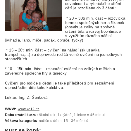
dovedností a rytmického cítění
dětí je rozděleno do 3 částí:
* 20 – 30ti min. část – rozcvička
formou společných her a říkanek
(obsahuje cviky na správné
držení těla a rozvoj koordinace
s využitím různého náčiní –
švihadla, lano, míče, padák, obruče, tyčky)
* 15 – 20ti min. část – cvičení na nářadí (skluzavka,
trampolína,...) za doprovodu rodičů volné cvičení na jednotlivých
stanovištích
* 10 – 15ti min. část – relaxační cvičení na velkých míčích a
závěrečné společné hry a tanečky
Cvičení pro rodiče s dětmi je také příležitostí pro seznámení
s prostředím dětského kolektivu.
Lektor: Ing. Z. Šenková
WWW:
www.kc12.cz
Doba trvání kurzu:
školní rok; 1x týdně; 1 lekce = 45 minut
Věková kategorie:
rodiče s dětmi 15 - 36 měsíců
Kurz se koná: