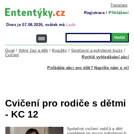
Translate
Registrace
/
Přihlášení
Dnes je 07.08.2026, svátek má
Lada
Úvod
/
Volný čas a děti
/
Kroužky
/
Sportovní a pohybové kurzy
/
Cvičení
Rychlé vyhledávání akcí
Pořádáte akci pro děti? Napište nám o ní!
Cvičení pro rodiče s dětmi
- KC 12
Společné cvičení rodičů a dětí
zaměřené na rozvoj pohybových