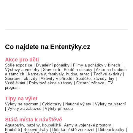
Co najdete na Ententýky.cz
Akce pro děti
Stálé expozice
|
Divadelní pohádky
|
Filmy a pohádky v kinech
|
Výstavy a veletrhy
|
Slavnosti
|
Poutě a cirkusy
|
Akce na hradech
a zámcích
|
Karnevaly, festivaly, hudba, tanec
|
Tvořivé aktivity
|
Sportovní aktivity
|
Aktivity v přírodě
|
Soutěže, závody, hry
|
Vzdělávání
|
Pobytové akce a tábory
|
Ostatní zábava
|
TV
program
Tipy na výlet
Výlety se sportem
|
Cyklotrasy
|
Naučné výlety
|
Výlety za historií
|
Výlety za zábavou
|
Výlety přírodou
Stálá místa k návštěvě
Aquaparky, bazény, koupaliště
|
Army a vojenské prostory
|
Bludiště
|
Bobové dráhy
|
Dětská hřiště venkovní
|
Dětské koutky
|