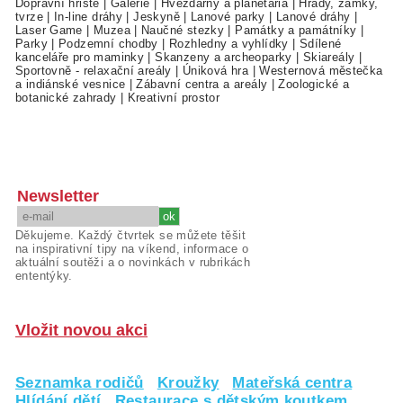
Dopravní hřiště
|
Galerie
|
Hvězdárny a planetária
|
Hrady, zámky,
tvrze
|
In-line dráhy
|
Jeskyně
|
Lanové parky
|
Lanové dráhy
|
Laser Game
|
Muzea
|
Naučné stezky
|
Památky a památníky
|
Parky
|
Podzemní chodby
|
Rozhledny a vyhlídky
|
Sdílené
kanceláře pro maminky
|
Skanzeny a archeoparky
|
Skiareály
|
Sportovně - relaxační areály
|
Úniková hra
|
Westernová městečka
a indiánské vesnice
|
Zábavní centra a areály
|
Zoologické a
botanické zahrady
|
Kreativní prostor
Newsletter
Děkujeme. Každý čtvrtek se můžete těšit
na inspirativní tipy na víkend, informace o
aktuální soutěži a o novinkách v rubrikách
ententýky.
Vložit novou akci
Seznamka rodičů
Kroužky
Mateřská centra
Hlídání dětí
Restaurace s dětským koutkem