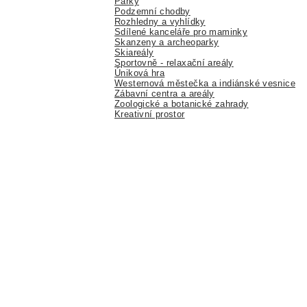
Parky
Podzemní chodby
Rozhledny a vyhlídky
Sdílené kanceláře pro maminky
Skanzeny a archeoparky
Skiareály
Sportovně - relaxační areály
Úniková hra
Westernová městečka a indiánské vesnice
Zábavní centra a areály
Zoologické a botanické zahrady
Kreativní prostor