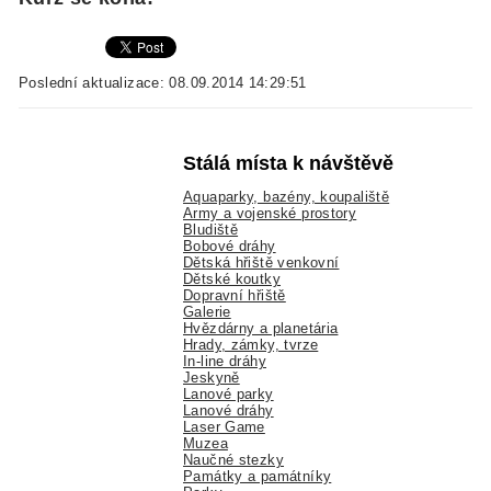
Poslední aktualizace: 08.09.2014 14:29:51
Stálá místa k návštěvě
Aquaparky, bazény, koupaliště
Army a vojenské prostory
Bludiště
Bobové dráhy
Dětská hřiště venkovní
Dětské koutky
Dopravní hřiště
Galerie
Hvězdárny a planetária
Hrady, zámky, tvrze
In-line dráhy
Jeskyně
Lanové parky
Lanové dráhy
Laser Game
Muzea
Naučné stezky
Památky a památníky