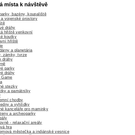
lá místa k návštěvě
arky, bazény, koupaliště
a vojenské prostory
ště
vé dráhy
á hřiště venkovní
ké koutky
vní hřiště
ie
árny a planetária
, zámky, tvrze
ne dráhy
yně
vé parky
vé dráhy
r Game
a
né stezky
tky a památníky
y
emní chodby
edny a vyhlídky
né kanceláře pro maminky
zeny a archeoparky
eály
ovně - relaxační areály
vá hra
rnová městečka a indiánské vesnice