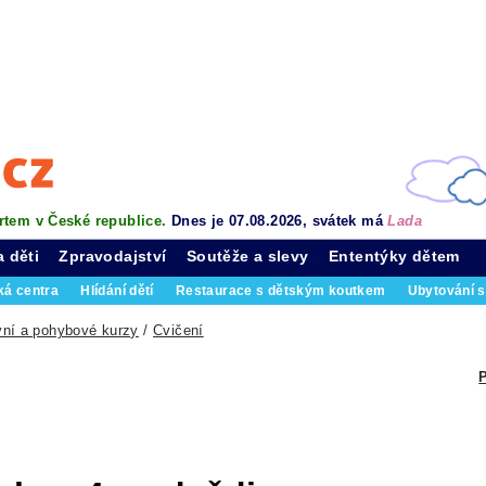
rtem v České republice.
Dnes je 07.08.2026, svátek má
Lada
a děti
Zpravodajství
Soutěže a slevy
Ententýky dětem
ká centra
Hlídání dětí
Restaurace s dětským koutkem
Ubytování s
vní a pohybové kurzy
/
Cvičení
P