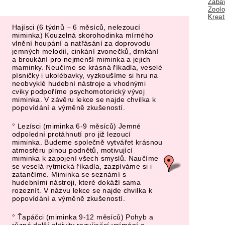
Zábav
Zoolo
Kreat
Hajísci (6 týdnů – 6 měsíců, nelezoucí
miminka) Kouzelná skorohodinka mírného
vlnění houpání a natřásání za doprovodu
jemných melodií, cinkání zvonečků, drnkání
a broukání pro nejmenší miminka a jejich
maminky. Neučíme se krásná říkadla, veselé
písničky i ukolébavky, vyzkoušíme si hru na
neobvyklé hudební nástroje a vhodnými
cviky podpoříme psychomotorický vývoj
miminka. V závěru lekce se najde chvilka k
popovídání a výměně zkušeností.
° Lezísci (miminka 6-9 měsíců) Jemné
odpolední protáhnutí pro již lezoucí
miminka. Budeme společně vytvářet krásnou
atmosféru plnou podnětů, motivující
miminka k zapojení všech smyslů. Naučíme
se veselá rytmická říkadla, zazpíváme si i
zatančíme. Miminka se seznámí s
hudebními nástroji, které dokáží sama
rozeznít. V názvu lekce se najde chvilka k
popovídání a výměně zkušeností.
° Ťapáčci (miminka 9-12 měsíců) Pohyb a