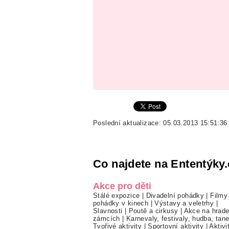
Poslední aktualizace: 05.03.2013 15:51:36
Co najdete na Ententýky.
Akce pro děti
Stálé expozice
|
Divadelní pohádky
|
Filmy
pohádky v kinech
|
Výstavy a veletrhy
|
Slavnosti
|
Poutě a cirkusy
|
Akce na hrade
zámcích
|
Karnevaly, festivaly, hudba, tan
Tvořivé aktivity
|
Sportovní aktivity
|
Aktivi