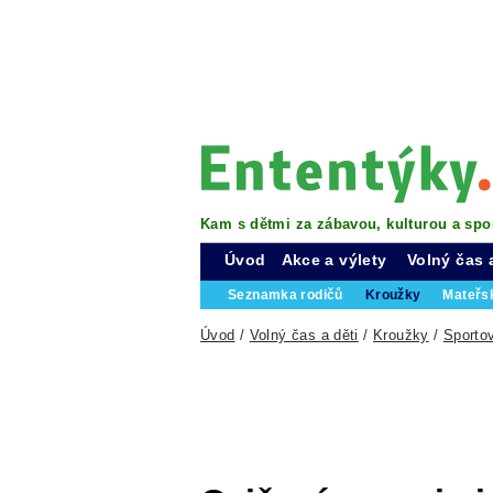
Kam s dětmi za zábavou, kulturou a spo
Úvod
Akce a výlety
Volný čas 
Seznamka rodičů
Kroužky
Mateřs
Úvod
/
Volný čas a děti
/
Kroužky
/
Sporto