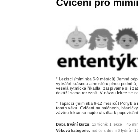
Cvičení pro mimi
° Lezísci (miminka 6-9 měsíců) Jemné odpo
vytvářet krásnou atmosféru plnou podnětů
veselá rytmická říkadla, zazpíváme si i z
dokáží sama rozeznít. V názvu lekce se n
° Ťapáčci (miminka 9-12 měsíců) Pohyb a rů
tomto věku. Cvičení na balónech, básničky,
závěru lekce se najde chvilka k popovídá
Doba trvání kurzu:
1x týdně; 1 lekce = 45 mi
Věková kategorie:
rodiče s dětmi 6 týdnů - 