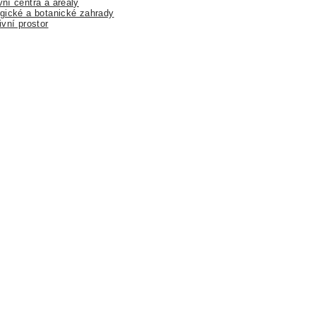
ní centra a areály
gické a botanické zahrady
ivní prostor