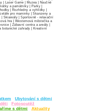
hy
|
Laser Game
|
Muzea
|
Naučné
mátky a památníky
|
Parky
|
hodby
|
Rozhledny a vyhlídky
|
celáře pro maminky
|
Skanzeny a
y
|
Skiareály
|
Sportovně - relaxační
ková hra
|
Westernová městečka a
esnice
|
Zábavní centra a areály
|
a botanické zahrady
|
Kreativní
utkem
Ubytování s dětmi
děti
Fotosoutěž
vaříme s dětmi
Aktuality