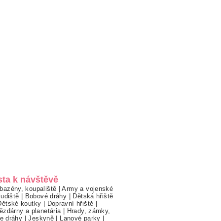
sta k návštěvě
bazény, koupaliště
|
Army a vojenské
ludiště
|
Bobové dráhy
|
Dětská hřiště
Dětské koutky
|
Dopravní hřiště
|
ězdárny a planetária
|
Hrady, zámky,
ne dráhy
|
Jeskyně
|
Lanové parky
|