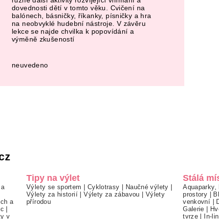
různé další aktivity rozvíjející vnímání a
dovednosti dětí v tomto věku. Cvičení na
balónech, básničky, říkanky, písničky a hra
na neobvyklé hudební nástroje. V závěru
lekce se najde chvilka k popovídání a
výměně zkušeností
neuvedeno
cz
Tipy na výlet
Stálá mí
 a
Výlety se sportem
|
Cyklotrasy
|
Naučné výlety
|
Aquaparky, 
Výlety za historií
|
Výlety za zábavou
|
Výlety
prostory
|
B
ch a
přírodou
venkovní
|
ec
|
Galerie
|
Hv
ty v
tvrze
|
In-li