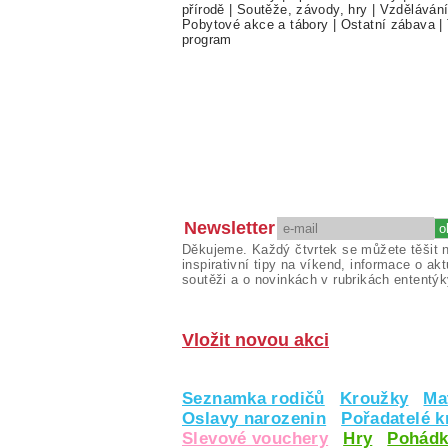
přírodě
|
Soutěže, závody, hry
|
Vzděláván
Pobytové akce a tábory
|
Ostatní zábava
|
program
Newsletter
Děkujeme. Každý čtvrtek se můžete těšit 
inspirativní tipy na víkend, informace o akt
soutěži a o novinkách v rubrikách ententýk
Vložit novou akci
Seznamka rodičů
Kroužky
Ma
Oslavy narozenin
Pořadatelé 
Slevové vouchery
Hry
Pohádk