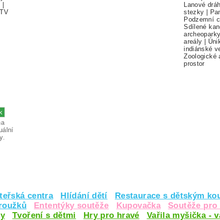
í
|
Lanové drá
TV
stezky
|
Pa
Podzemní c
Sdílené kan
archeopark
areály
|
Úni
indiánské v
Zoologické 
prostor
na
uální
y.
teřská centra
Hlídání dětí
Restaurace s dětským ko
kroužků
Ententýky soutěže
Kupovačka
Soutěže pro 
y
Tvoření s dětmi
Hry pro hravé
Vařila myšička - 