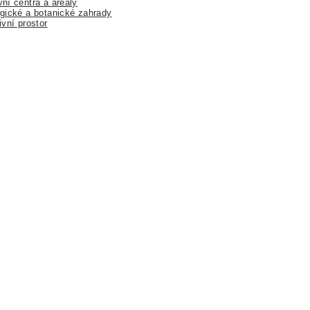
ní centra a areály
gické a botanické zahrady
ivní prostor