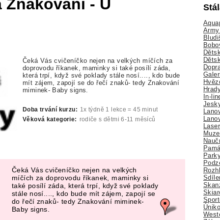
a Znakování - U
Stá
Aquap
Army 
Bludi
Bobo
Dětsk
Děts
Čeká Vás cvičeníčko nejen na velkých míčích za
Dopra
doprovodu říkanek, maminky si také posílí záda,
Galer
která trpí, když své poklady stále nosí...., kdo bude
Hvězd
mít zájem, zapojí se do řečí znaků- tedy Znakování
Hrady
miminek- Baby signs.
In-li
Jesk
Doba trvání kurzu:
1x týdně 1 lekce = 45 minut
Lano
Lano
Věková kategorie:
rodiče s dětmi 6-11 měsíců
Lase
Muze
Nauč
Pamá
Park
Podz
Čeká Vás cvičeníčko nejen na velkých
Rozhl
Sdíle
míčích za doprovodu říkanek, maminky si
Skan
také posílí záda, která trpí, když své poklady
Skiar
stále nosí...., kdo bude mít zájem, zapojí se
Sport
do řečí znaků- tedy Znakování miminek-
Úniko
Baby signs.
Weste