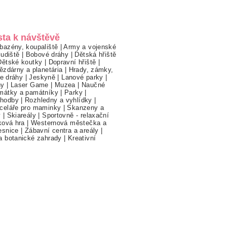
sta k návštěvě
bazény, koupaliště
|
Army a vojenské
ludiště
|
Bobové dráhy
|
Dětská hřiště
Dětské koutky
|
Dopravní hřiště
|
ězdárny a planetária
|
Hrady, zámky,
ne dráhy
|
Jeskyně
|
Lanové parky
|
hy
|
Laser Game
|
Muzea
|
Naučné
mátky a památníky
|
Parky
|
hodby
|
Rozhledny a vyhlídky
|
celáře pro maminky
|
Skanzeny a
y
|
Skiareály
|
Sportovně - relaxační
ková hra
|
Westernová městečka a
esnice
|
Zábavní centra a areály
|
a botanické zahrady
|
Kreativní