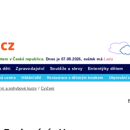
rtem v České republice.
Dnes je 07.08.2026, svátek má
Lada
a děti
Zpravodajství
Soutěže a slevy
Ententýky dětem
ká centra
Hlídání dětí
Restaurace s dětským koutkem
Ubytování s
vní a pohybové kurzy
/
Cvičení
P