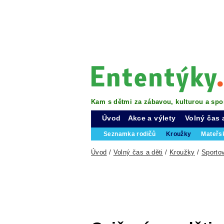
Kam s dětmi za zábavou, kulturou a spo
Úvod
Akce a výlety
Volný čas 
Seznamka rodičů
Kroužky
Mateřs
Úvod
/
Volný čas a děti
/
Kroužky
/
Sporto