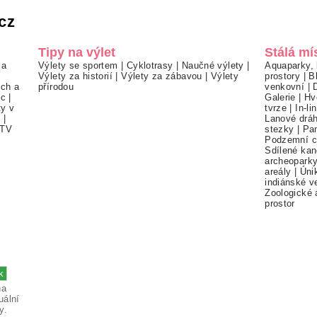
cz
Tipy na výlet
Stálá mí
 a
Výlety se sportem
|
Cyklotrasy
|
Naučné výlety
|
Aquaparky, 
Výlety za historií
|
Výlety za zábavou
|
Výlety
prostory
|
B
ch a
přírodou
venkovní
|
ec
|
Galerie
|
Hv
ty v
tvrze
|
In-li
í
|
Lanové drá
TV
stezky
|
Pa
Podzemní c
Sdílené kan
archeopark
areály
|
Úni
indiánské v
Zoologické 
prostor
na
uální
y.