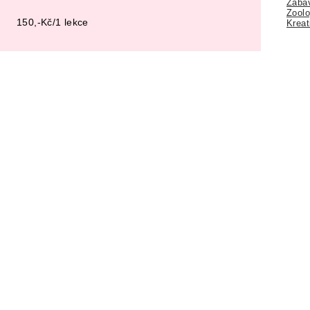
Zábav
Zoolo
150,-Kč/1 lekce
Kreat