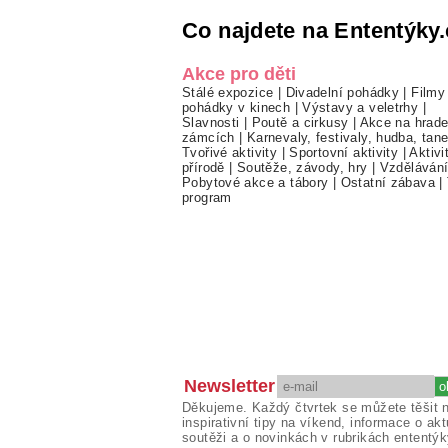
Co najdete na Ententýky.
Akce pro děti
Stálé expozice
|
Divadelní pohádky
|
Filmy
pohádky v kinech
|
Výstavy a veletrhy
|
Slavnosti
|
Poutě a cirkusy
|
Akce na hrade
zámcích
|
Karnevaly, festivaly, hudba, tan
Tvořivé aktivity
|
Sportovní aktivity
|
Aktivi
přírodě
|
Soutěže, závody, hry
|
Vzděláván
Pobytové akce a tábory
|
Ostatní zábava
|
program
Newsletter
Děkujeme. Každý čtvrtek se můžete těšit 
inspirativní tipy na víkend, informace o akt
soutěži a o novinkách v rubrikách ententýk