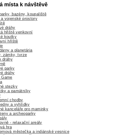
lá místa k návštěvě
arky, bazény, koupaliště
a vojenské prostory
ště
vé dráhy
á hřiště venkovní
ké koutky
vní hřiště
ie
árny a planetária
, zámky, tvrze
ne dráhy
yně
vé parky
vé dráhy
r Game
a
né stezky
tky a památníky
y
emní chodby
edny a vyhlídky
né kanceláře pro maminky
zeny a archeoparky
eály
ovně - relaxační areály
vá hra
rnová městečka a indiánské vesnice