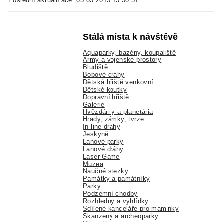
Poslední aktualizace: 05.03.2013 15:50:51
Stálá místa k návštěvě
Aquaparky, bazény, koupaliště
Army a vojenské prostory
Bludiště
Bobové dráhy
Dětská hřiště venkovní
Dětské koutky
Dopravní hřiště
Galerie
Hvězdárny a planetária
Hrady, zámky, tvrze
In-line dráhy
Jeskyně
Lanové parky
Lanové dráhy
Laser Game
Muzea
Naučné stezky
Památky a památníky
Parky
Podzemní chodby
Rozhledny a vyhlídky
Sdílené kanceláře pro maminky
Skanzeny a archeoparky