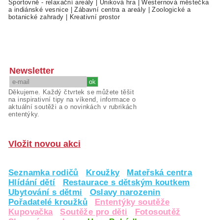
Sportovně - relaxační areály
|
Úniková hra
|
Westernová městečka
a indiánské vesnice
|
Zábavní centra a areály
|
Zoologické a
botanické zahrady
|
Kreativní prostor
Newsletter
Děkujeme. Každý čtvrtek se můžete těšit
na inspirativní tipy na víkend, informace o
aktuální soutěži a o novinkách v rubrikách
ententýky.
Vložit novou akci
Seznamka rodičů
Kroužky
Mateřská centra
Hlídání dětí
Restaurace s dětským koutkem
Ubytování s dětmi
Oslavy narozenin
Pořadatelé kroužků
Ententýky soutěže
Kupovačka
Soutěže pro děti
Fotosoutěž