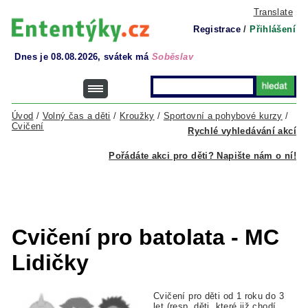
Translate
Registrace
/
Přihlášení
Dnes je 08.08.2026, svátek má
Soběslav
Úvod
/
Volný čas a děti
/
Kroužky
/
Sportovní a pohybové kurzy
/
Cvičení
Rychlé vyhledávání akcí
Pořádáte akci pro děti? Napište nám o ní!
Cvičení pro batolata - MC
Lidičky
Cvičení pro děti od 1 roku do 3
let (resp. děti, které již chodí