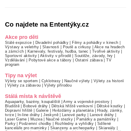
Co najdete na Ententýky.cz
Akce pro děti
Stálé expozice
|
Divadelní pohádky
|
Filmy a pohádky v kinech
|
Výstavy a veletrhy
|
Slavnosti
|
Poutě a cirkusy
|
Akce na hradech
a zámcích
|
Karnevaly, festivaly, hudba, tanec
|
Tvořivé aktivity
|
Sportovní aktivity
|
Aktivity v přírodě
|
Soutěže, závody, hry
|
Vzdělávání
|
Pobytové akce a tábory
|
Ostatní zábava
|
TV
program
Tipy na výlet
Výlety se sportem
|
Cyklotrasy
|
Naučné výlety
|
Výlety za historií
|
Výlety za zábavou
|
Výlety přírodou
Stálá místa k návštěvě
Aquaparky, bazény, koupaliště
|
Army a vojenské prostory
|
Bludiště
|
Bobové dráhy
|
Dětská hřiště venkovní
|
Dětské koutky
|
Dopravní hřiště
|
Galerie
|
Hvězdárny a planetária
|
Hrady, zámky,
tvrze
|
In-line dráhy
|
Jeskyně
|
Lanové parky
|
Lanové dráhy
|
Laser Game
|
Muzea
|
Naučné stezky
|
Památky a památníky
|
Parky
|
Podzemní chodby
|
Rozhledny a vyhlídky
|
Sdílené
kanceláře pro maminky
|
Skanzeny a archeoparky
|
Skiareály
|