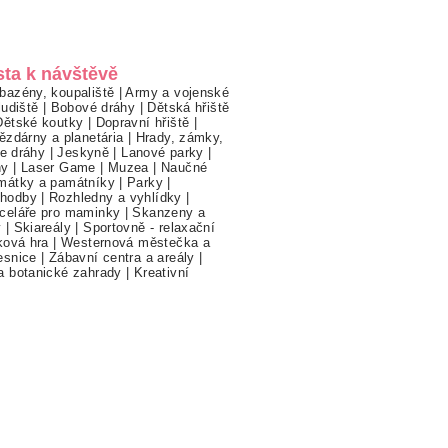
sta k návštěvě
bazény, koupaliště
|
Army a vojenské
ludiště
|
Bobové dráhy
|
Dětská hřiště
Dětské koutky
|
Dopravní hřiště
|
ězdárny a planetária
|
Hrady, zámky,
ne dráhy
|
Jeskyně
|
Lanové parky
|
hy
|
Laser Game
|
Muzea
|
Naučné
mátky a památníky
|
Parky
|
hodby
|
Rozhledny a vyhlídky
|
celáře pro maminky
|
Skanzeny a
y
|
Skiareály
|
Sportovně - relaxační
ková hra
|
Westernová městečka a
esnice
|
Zábavní centra a areály
|
a botanické zahrady
|
Kreativní