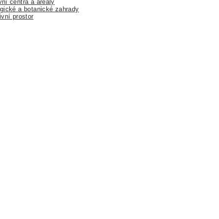
ní centra a areály
gické a botanické zahrady
ivní prostor