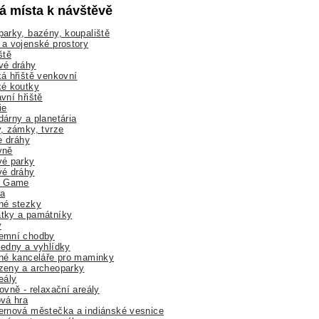
lá místa k návštěvě
arky, bazény, koupaliště
a vojenské prostory
ště
vé dráhy
á hřiště venkovní
ké koutky
vní hřiště
ie
árny a planetária
, zámky, tvrze
ne dráhy
yně
vé parky
vé dráhy
r Game
a
né stezky
tky a památníky
y
emní chodby
edny a vyhlídky
né kanceláře pro maminky
zeny a archeoparky
eály
ovně - relaxační areály
vá hra
rnová městečka a indiánské vesnice