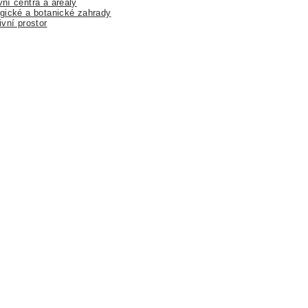
ní centra a areály
gické a botanické zahrady
ivní prostor