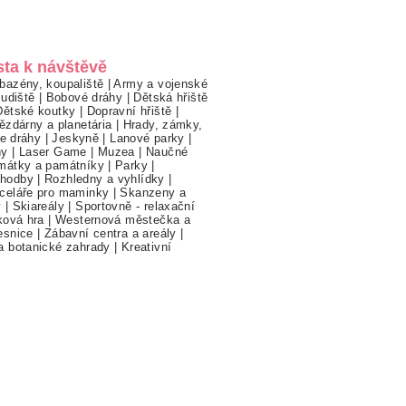
sta k návštěvě
bazény, koupaliště
|
Army a vojenské
ludiště
|
Bobové dráhy
|
Dětská hřiště
Dětské koutky
|
Dopravní hřiště
|
ězdárny a planetária
|
Hrady, zámky,
ne dráhy
|
Jeskyně
|
Lanové parky
|
hy
|
Laser Game
|
Muzea
|
Naučné
mátky a památníky
|
Parky
|
hodby
|
Rozhledny a vyhlídky
|
celáře pro maminky
|
Skanzeny a
y
|
Skiareály
|
Sportovně - relaxační
ková hra
|
Westernová městečka a
esnice
|
Zábavní centra a areály
|
a botanické zahrady
|
Kreativní