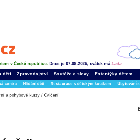
rtem v České republice.
Dnes je 07.08.2026, svátek má
Lada
a děti
Zpravodajství
Soutěže a slevy
Ententýky dětem
ká centra
Hlídání dětí
Restaurace s dětským koutkem
Ubytování s
vní a pohybové kurzy
/
Cvičení
P