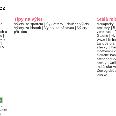
cz
Tipy na výlet
Stálá mí
 a
Výlety se sportem
|
Cyklotrasy
|
Naučné výlety
|
Aquaparky, 
Výlety za historií
|
Výlety za zábavou
|
Výlety
prostory
|
B
ch a
přírodou
venkovní
|
ec
|
Galerie
|
Hv
ty v
tvrze
|
In-li
í
|
Lanové drá
TV
stezky
|
Pa
Podzemní c
Sdílené kan
archeopark
areály
|
Úni
indiánské v
Zoologické 
prostor
na
uální
y.