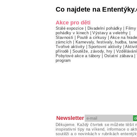
Co najdete na Ententýky.
Akce pro děti
Stálé expozice
|
Divadelní pohádky
|
Filmy
pohádky v kinech
|
Výstavy a veletrhy
|
Slavnosti
|
Poutě a cirkusy
|
Akce na hrade
zámcích
|
Karnevaly, festivaly, hudba, tan
Tvořivé aktivity
|
Sportovní aktivity
|
Aktivi
přírodě
|
Soutěže, závody, hry
|
Vzděláván
Pobytové akce a tábory
|
Ostatní zábava
|
program
Newsletter
Děkujeme. Každý čtvrtek se můžete těšit 
inspirativní tipy na víkend, informace o akt
soutěži a o novinkách v rubrikách ententýk