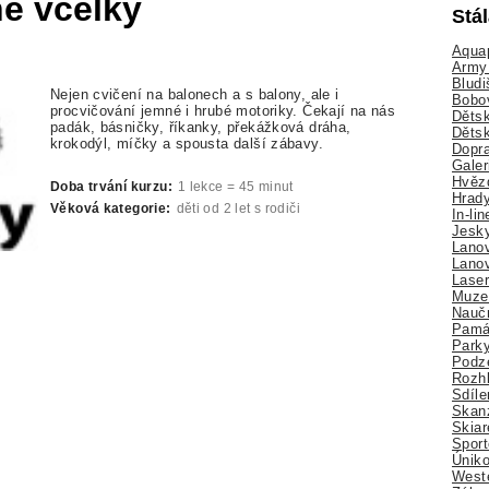
né včelky
Stá
Aquap
Army 
Bludi
Nejen cvičení na balonech a s balony, ale i
Bobo
procvičování jemné i hrubé motoriky. Čekají na nás
Dětsk
padák, básničky, říkanky, překážková dráha,
Děts
krokodýl, míčky a spousta další zábavy.
Dopra
Galer
Hvězd
Doba trvání kurzu:
1 lekce = 45 minut
Hrady
Věková kategorie:
děti od 2 let s rodiči
In-li
Jesk
Lano
Lano
Lase
Muze
Nauč
Pamá
Park
Podz
Rozhl
Sdíle
Skan
Skiar
Sport
Úniko
Weste