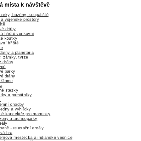
lá místa k návštěvě
arky, bazény, koupaliště
a vojenské prostory
ště
vé dráhy
á hřiště venkovní
ké koutky
vní hřiště
ie
árny a planetária
, zámky, tvrze
ne dráhy
yně
vé parky
vé dráhy
r Game
a
né stezky
tky a památníky
y
emní chodby
edny a vyhlídky
né kanceláře pro maminky
zeny a archeoparky
eály
ovně - relaxační areály
vá hra
rnová městečka a indiánské vesnice