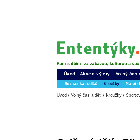
Kam s dětmi za zábavou, kulturou a spo
Úvod
Akce a výlety
Volný čas 
Seznamka rodičů
Kroužky
Mateřs
Úvod
/
Volný čas a děti
/
Kroužky
/
Sporto